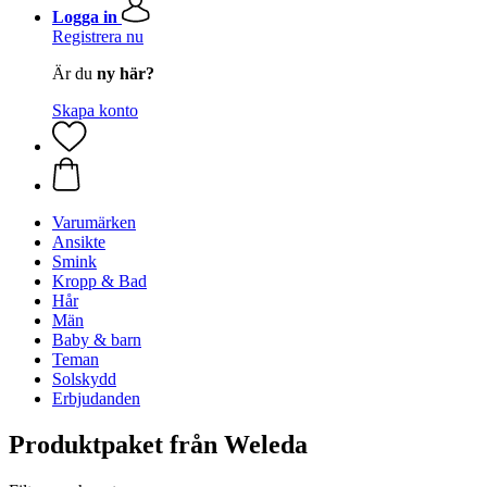
Logga in
Registrera nu
Är du
ny här?
Skapa konto
Varumärken
Ansikte
Smink
Kropp & Bad
Hår
Män
Baby & barn
Teman
Solskydd
Erbjudanden
Produktpaket från Weleda