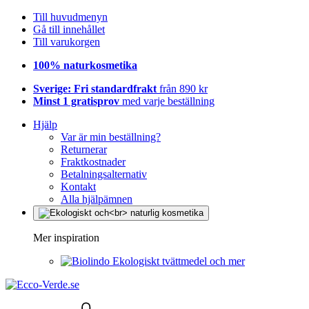
Till huvudmenyn
Gå till innehållet
Till varukorgen
100% naturkosmetika
Sverige: Fri standardfrakt
från 890 kr
Minst 1 gratisprov
med varje beställning
Hjälp
Var är min beställning?
Returnerar
Fraktkostnader
Betalningsalternativ
Kontakt
Alla hjälpämnen
Mer inspiration
Ekologiskt tvättmedel och mer