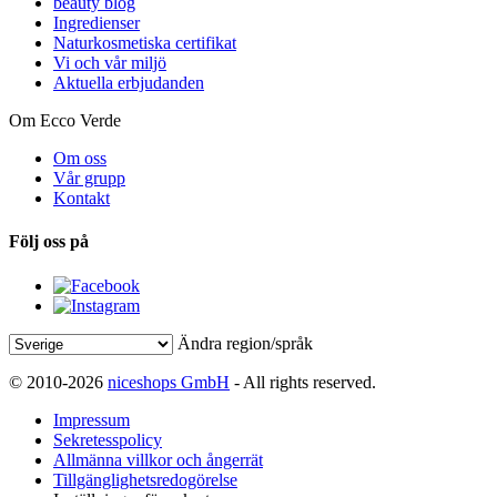
beauty blog
Ingredienser
Naturkosmetiska certifikat
Vi och vår miljö
Aktuella erbjudanden
Om Ecco Verde
Om oss
Vår grupp
Kontakt
Följ oss på
Ändra region/språk
© 2010-2026
niceshops GmbH
- All rights reserved.
Impressum
Sekretesspolicy
Allmänna villkor och ångerrät
Tillgänglighetsredogörelse