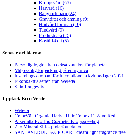
Kroppsvård (65)
Hårvård (16)
Baby och barn (24)
Graviditet och amning (9)
Hudvård för män (10)
Tandvård (9)
Produktpaket (5)
Kosttillskott (5)
Senaste artiklarna:
Personlig hygien kan också vara bra för planeten
Miljövänlig förpackning på en ny nivå
Insamlingskampanj för Internationella kvinnodagen 2021
Fikonkaktus serien från Weleda
Skin Longevity
Upptäck Ecco Verde:
Weleda
ColorVãti Organic Herbal Hair Color - 11 Wine Red
Alkemilla Eco Bio Cosmetic Kroppspeeling
Zao Mineral Silk - puderfoundation
SANTAVERDE FACE CARE cream light fragrance-free