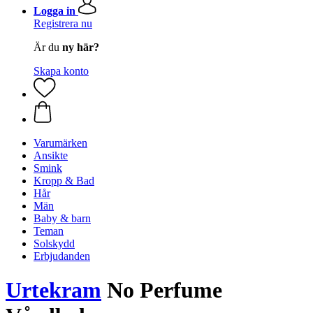
Logga in
Registrera nu
Är du
ny här?
Skapa konto
Varumärken
Ansikte
Smink
Kropp & Bad
Hår
Män
Baby & barn
Teman
Solskydd
Erbjudanden
Urtekram
No Perfume