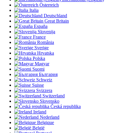
Österreich
Italia
Deutschland
Great Britain
España
Slovenija
France
România
Sverige
Hrvatska
Polska
Magyar
Suomi
България
Schweiz
Suisse
Svizzera
Switzerland
Slovensko
Česká republika
Ireland
Nederland
Belgique
België