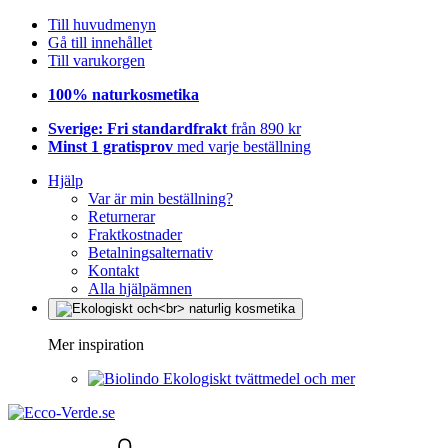
Till huvudmenyn
Gå till innehållet
Till varukorgen
100% naturkosmetika
Sverige: Fri standardfrakt
från 890 kr
Minst 1 gratisprov
med varje beställning
Hjälp
Var är min beställning?
Returnerar
Fraktkostnader
Betalningsalternativ
Kontakt
Alla hjälpämnen
Mer inspiration
Ekologiskt tvättmedel och mer