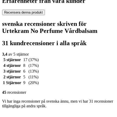
Erfarenheter från våra kunder
Recensera denna produkt
svenska recensioner skriven för
Urtekram No Perfume Vårdbalsam
31 kundrecensioner i alla språk
3,4
av 5 stjärnor
5 stjärnor
17
(37%)
4 stjärnor
8
(17%)
3 stjärnor
6
(13%)
2 stjärnor
5
(11%)
1 Stjärnor
9
(20%)
45
recensioner
Vi har inga recensioner på svenska ännu, men vi har 31 recensioner
tillgängliga på andra språk.