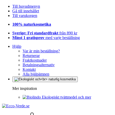
Till huvudmenyn
Gå till innehållet
Till varukorgen
100% naturkosmetika
Sverige: Fri standardfrakt
från 890 kr
Minst 1 gratisprov
med varje beställning
Hjälp
Var är min beställning?
Returnerar
Fraktkostnader
Betalningsalternativ
Kontakt
Alla hjälpämnen
Mer inspiration
Ekologiskt tvättmedel och mer