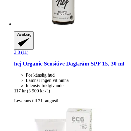
Varukorg
3.8 (11)
hej Organic
Sensitive Dagkräm SPF 15, 30 ml
För känslig hud
Lämnar ingen vit hinna
Intensiv fuktgivande
117 kr
(3 900 kr / l)
Leverans till 21. augusti