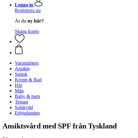
Logga in
Registrera nu
Är du
ny här?
Skapa konto
Varumärken
Ansikte
Smink
Kropp & Bad
Hår
Män
Baby & barn
Teman
Solskydd
Erbjudanden
Ansiktsvård med SPF från Tyskland