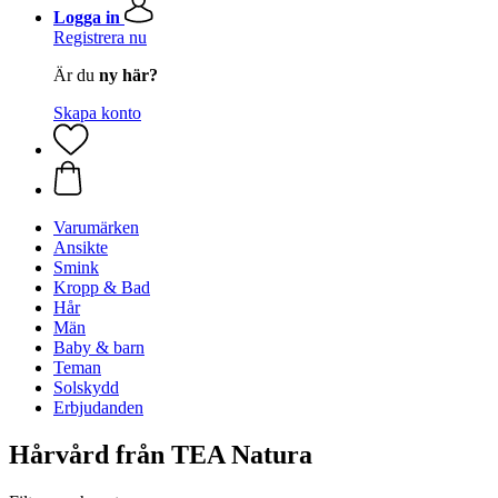
Logga in
Registrera nu
Är du
ny här?
Skapa konto
Varumärken
Ansikte
Smink
Kropp & Bad
Hår
Män
Baby & barn
Teman
Solskydd
Erbjudanden
Hårvård från TEA Natura