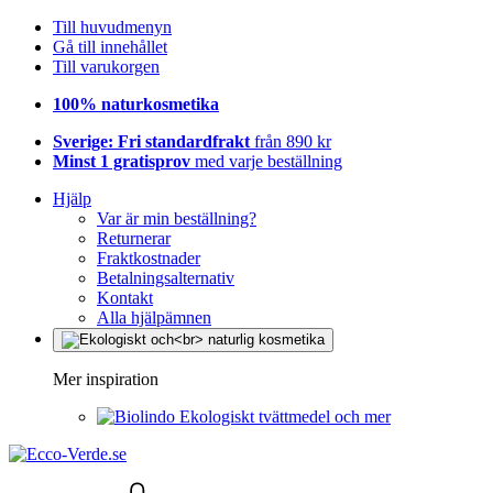
Till huvudmenyn
Gå till innehållet
Till varukorgen
100% naturkosmetika
Sverige: Fri standardfrakt
från 890 kr
Minst 1 gratisprov
med varje beställning
Hjälp
Var är min beställning?
Returnerar
Fraktkostnader
Betalningsalternativ
Kontakt
Alla hjälpämnen
Mer inspiration
Ekologiskt tvättmedel och mer