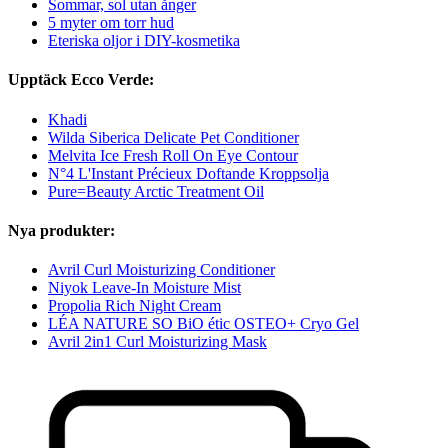
Sommar, sol utan ånger
5 myter om torr hud
Eteriska oljor i DIY-kosmetika
Upptäck Ecco Verde:
Khadi
Wilda Siberica Delicate Pet Conditioner
Melvita Ice Fresh Roll On Eye Contour
N°4 L'Instant Précieux Doftande Kroppsolja
Pure=Beauty Arctic Treatment Oil
Nya produkter:
Avril Curl Moisturizing Conditioner
Niyok Leave-In Moisture Mist
Propolia Rich Night Cream
LÉA NATURE SO BiO étic OSTEO+ Cryo Gel
Avril 2in1 Curl Moisturizing Mask