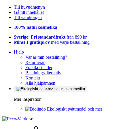
Till huvudmenyn
Gå till innehållet
Till varukorgen
100% naturkosmetika
Sverige: Fri standardfrakt
från 890 kr
Minst 1 gratisprov
med varje beställning
Hjälp
Var är min beställning?
Returnerar
Fraktkostnader
Betalningsalternativ
Kontakt
Alla hjälpämnen
Mer inspiration
Ekologiskt tvättmedel och mer