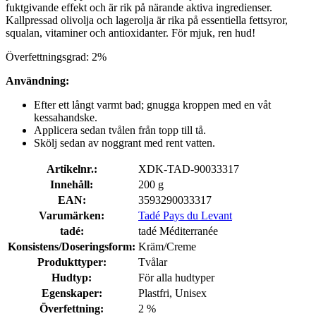
fuktgivande effekt och är rik på närande aktiva ingredienser.
Kallpressad olivolja och lagerolja är rika på essentiella fettsyror,
squalan, vitaminer och antioxidanter. För mjuk, ren hud!
Överfettningsgrad: 2%
Användning:
Efter ett långt varmt bad; gnugga kroppen med en våt
kessahandske.
Applicera sedan tvålen från topp till tå.
Skölj sedan av noggrant med rent vatten.
Artikelnr.:
XDK-TAD-90033317
Innehåll:
200 g
EAN:
3593290033317
Varumärken:
Tadé Pays du Levant
tadé:
tadé Méditerranée
Konsistens/Doseringsform:
Kräm/Creme
Produkttyper:
Tvålar
Hudtyp:
För alla hudtyper
Egenskaper:
Plastfri, Unisex
Överfettning:
2 %