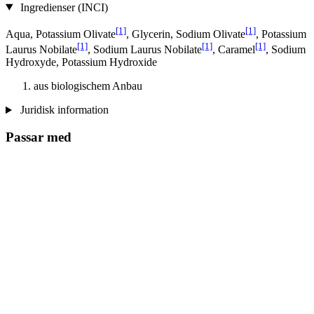
Ingredienser (INCI)
[1]
[1]
Aqua, Potassium Olivate
, Glycerin, Sodium Olivate
, Potassium
[1]
[1]
[1]
Laurus Nobilate
, Sodium Laurus Nobilate
, Caramel
, Sodium
Hydroxyde, Potassium Hydroxide
aus biologischem Anbau
Juridisk information
Passar med