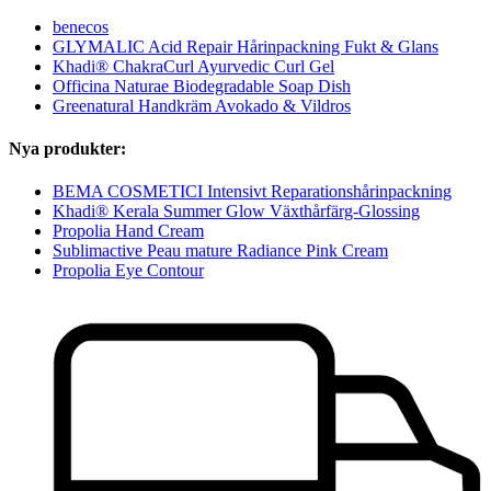
benecos
GLYMALIC Acid Repair Hårinpackning Fukt & Glans
Khadi® ChakraCurl Ayurvedic Curl Gel
Officina Naturae Biodegradable Soap Dish
Greenatural Handkräm Avokado & Vildros
Nya produkter:
BEMA COSMETICI Intensivt Reparationshårinpackning
Khadi® Kerala Summer Glow Växthårfärg-Glossing
Propolia Hand Cream
Sublimactive Peau mature Radiance Pink Cream
Propolia Eye Contour