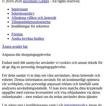
© 2010-2026
niceshops GmbH
- All rights reserved.
Impressum
Sekretesspolicy
Allmänna villkor och ångerrät
Tillgänglighetsredogörelse
Inställningar för sekretess
Företag
Andra trevliga butiker
Ångra avtalet här
Anpassa din shoppingupplevelse
Endast med ditt samtycke använder vi cookies och annan teknik för
att ge dig en personlig shoppingupplevelse.
För detta samlar vi in data om våra användare, deras beteende och
enheter. Denna information används för att kontinuerligt optimera
vår webbplats, visa personligt anpassad reklam och innehåll samt
analysera användningsstatistik. Vi kan även matcha dina krypterade
uppgifter med externa leverantörer och visa erbjudanden via deras
onlinekanaler – men endast om du redan använder deras tjänster.
Läs gärna mer i inställningarna samt i vår
integritetspolicy
innan du