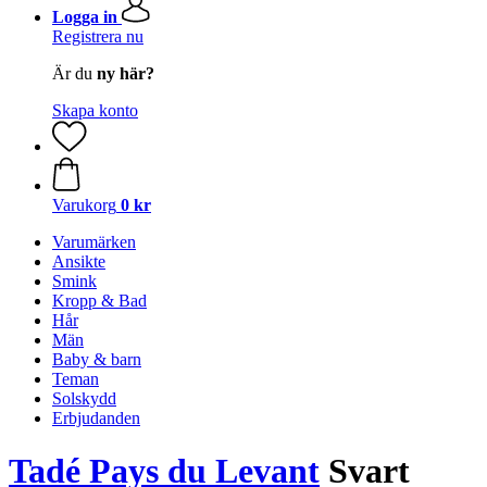
Logga in
Registrera nu
Är du
ny här?
Skapa konto
Varukorg
0 kr
Varumärken
Ansikte
Smink
Kropp & Bad
Hår
Män
Baby & barn
Teman
Solskydd
Erbjudanden
Tadé Pays du Levant
Svart