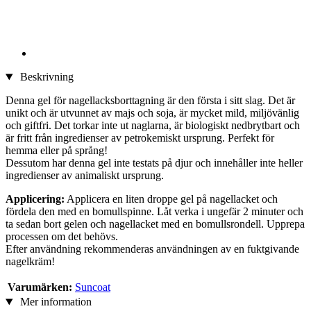
Beskrivning
Denna gel för nagellacksborttagning är den första i sitt slag. Det är
unikt och är utvunnet av majs och soja, är mycket mild, miljövänlig
och giftfri. Det torkar inte ut naglarna, är biologiskt nedbrytbart och
är fritt från ingredienser av petrokemiskt ursprung. Perfekt för
hemma eller på språng!
Dessutom har denna gel inte testats på djur och innehåller inte heller
ingredienser av animaliskt ursprung.
Applicering:
Applicera en liten droppe gel på nagellacket och
fördela den med en bomullspinne. Låt verka i ungefär 2 minuter och
ta sedan bort gelen och nagellacket med en bomullsrondell. Upprepa
processen om det behövs.
Efter användning rekommenderas användningen av en fuktgivande
nagelkräm!
Varumärken:
Suncoat
Mer information