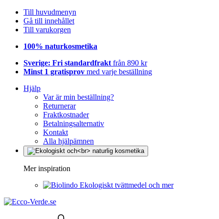
Till huvudmenyn
Gå till innehållet
Till varukorgen
100% naturkosmetika
Sverige: Fri standardfrakt
från 890 kr
Minst 1 gratisprov
med varje beställning
Hjälp
Var är min beställning?
Returnerar
Fraktkostnader
Betalningsalternativ
Kontakt
Alla hjälpämnen
Mer inspiration
Ekologiskt tvättmedel och mer