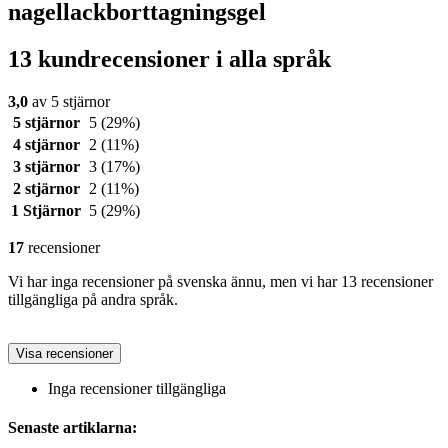
nagellackborttagningsgel
13 kundrecensioner i alla språk
3,0
av 5 stjärnor
5 stjärnor
5
(29%)
4 stjärnor
2
(11%)
3 stjärnor
3
(17%)
2 stjärnor
2
(11%)
1 Stjärnor
5
(29%)
17
recensioner
Vi har inga recensioner på svenska ännu, men vi har 13 recensioner
tillgängliga på andra språk.
Visa recensioner
Inga recensioner tillgängliga
Senaste artiklarna: