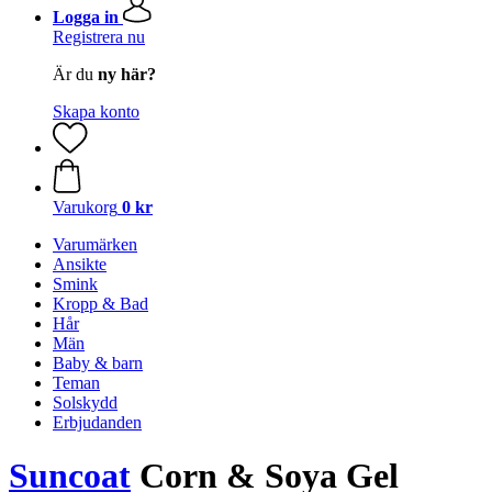
Logga in
Registrera nu
Är du
ny här?
Skapa konto
Varukorg
0 kr
Varumärken
Ansikte
Smink
Kropp & Bad
Hår
Män
Baby & barn
Teman
Solskydd
Erbjudanden
Suncoat
Corn & Soya Gel