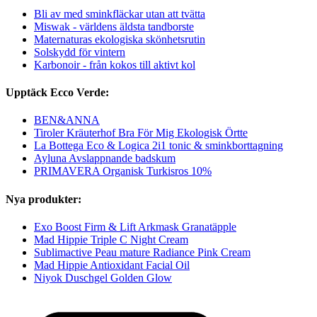
Bli av med sminkfläckar utan att tvätta
Miswak - världens äldsta tandborste
Maternaturas ekologiska skönhetsrutin
Solskydd för vintern
Karbonoir - från kokos till aktivt kol
Upptäck Ecco Verde:
BEN&ANNA
Tiroler Kräuterhof Bra För Mig Ekologisk Örtte
La Bottega Eco & Logica 2i1 tonic & sminkborttagning
Ayluna Avslappnande badskum
PRIMAVERA Organisk Turkisros 10%
Nya produkter:
Exo Boost Firm & Lift Arkmask Granatäpple
Mad Hippie Triple C Night Cream
Sublimactive Peau mature Radiance Pink Cream
Mad Hippie Antioxidant Facial Oil
Niyok Duschgel Golden Glow