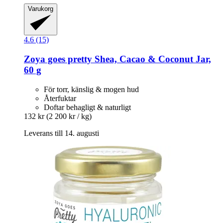
Varukorg
4.6 (15)
Zoya goes pretty
Shea, Cacao & Coconut Jar,
60 g
För torr, känslig & mogen hud
Återfuktar
Doftar behagligt & naturligt
132 kr
(2 200 kr / kg)
Leverans till 14. augusti