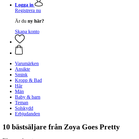
Logga in
Registrera nu
Är du
ny här?
Skapa konto
Varumärken
Ansikte
Smink
Kropp & Bad
Hår
Män
Baby & barn
Teman
Solskydd
Erbjudanden
10 bästsäljare från Zoya Goes Pretty