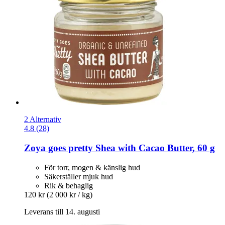
2 Alternativ
4.8 (28)
Zoya goes pretty
Shea with Cacao Butter, 60 g
För torr, mogen & känslig hud
Säkerställer mjuk hud
Rik & behaglig
120 kr
(2 000 kr / kg)
Leverans till 14. augusti