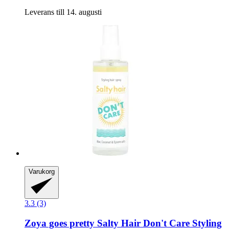
Leverans till 14. augusti
Varukorg
3.3 (3)
Zoya goes pretty
Salty Hair Don't Care Styling