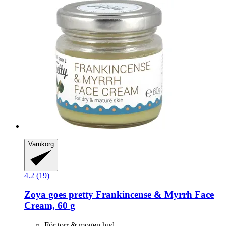
Varukorg
4.2 (19)
Zoya goes pretty
Frankincense & Myrrh Face
Cream, 60 g
För torr & mogen hud