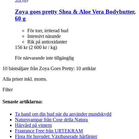
Zoya goes pretty
Shea & Aloe Vera Bodybutter,
60 g
För torr, irriterad hud
Intensivt närande
Rik på antioxidanter
156 kr
(2 600 kr / kg)
För närvarande inte tillgänglig
10 bästsäljare från Zoya Goes Pretty: 10 artiklar
Alla priser inkl. moms.
Filter
Senaste artiklarna:
Ta hand om din hud när du använder mundskydd
Natursvampar från Cose della Natura
Hårvård på vintern
Fragrance Free från URTEKRAM
Flora för huvudet: Växtbaserade hårfärger