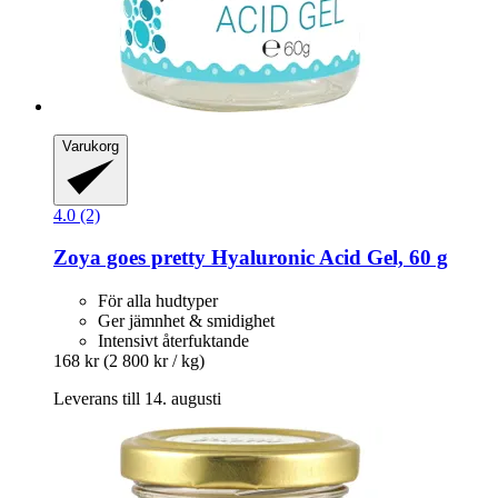
Varukorg
4.0 (2)
Zoya goes pretty
Hyaluronic Acid Gel, 60 g
För alla hudtyper
Ger jämnhet & smidighet
Intensivt återfuktande
168 kr
(2 800 kr / kg)
Leverans till 14. augusti