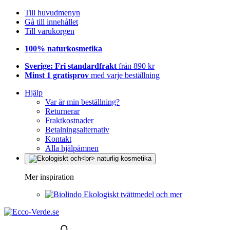
Till huvudmenyn
Gå till innehållet
Till varukorgen
100% naturkosmetika
Sverige: Fri standardfrakt
från 890 kr
Minst 1 gratisprov
med varje beställning
Hjälp
Var är min beställning?
Returnerar
Fraktkostnader
Betalningsalternativ
Kontakt
Alla hjälpämnen
Mer inspiration
Ekologiskt tvättmedel och mer