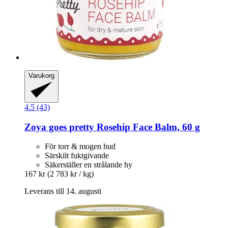
Varukorg
4.5 (43)
Zoya goes pretty
Rosehip Face Balm, 60 g
För torr & mogen hud
Särskilt fuktgivande
Säkerställer en strålande hy
167 kr
(2 783 kr / kg)
Leverans till 14. augusti