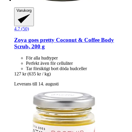
Varukorg
4.7 (50)
Zoya goes pretty
Coconut & Coffee Body
Scrub, 200 g
För alla hudtyper
Perfekt även för celluliter
Tar försiktigt bort döda hudceller
127 kr
(635 kr / kg)
Leverans till 14. augusti