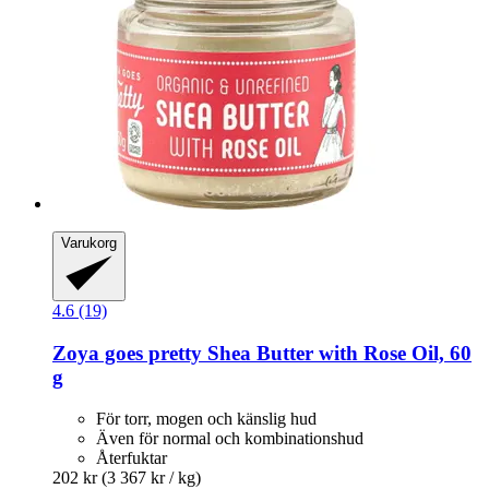
Varukorg
4.6 (19)
Zoya goes pretty
Shea Butter with Rose Oil, 60
g
För torr, mogen och känslig hud
Även för normal och kombinationshud
Återfuktar
202 kr
(3 367 kr / kg)