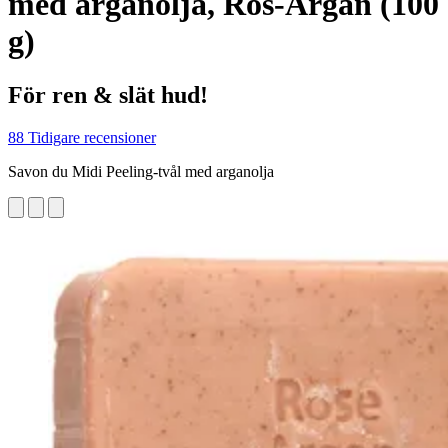
med arganolja, Ros-Argan (100
g)
För ren & slät hud!
88 Tidigare recensioner
Savon du Midi Peeling-tvål med arganolja