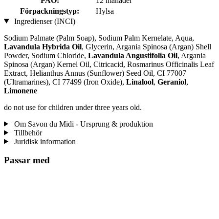
PAO:
12 månader
Förpackningstyp:
Hylsa
Ingredienser (INCI)
Sodium Palmate (Palm Soap), Sodium Palm Kernelate, Aqua,
Lavandula Hybrida Oil
, Glycerin, Argania Spinosa (Argan) Shell
Powder, Sodium Chloride,
Lavandula Angustifolia Oil
, Argania
Spinosa (Argan) Kernel Oil, Citricacid, Rosmarinus Officinalis Leaf
Extract, Helianthus Annus (Sunflower) Seed Oil, CI 77007
(Ultramarines) , CI 77499 (Iron Oxide),
Linalool
,
Geraniol
,
Limonene
do not use for children under three years old.
Om Savon du Midi - Ursprung & produktion
Tillbehör
Juridisk information
Passar med