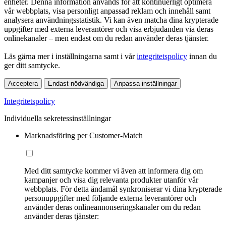
enheter. Denna information används för att kontinuerligt optimera
vår webbplats, visa personligt anpassad reklam och innehåll samt
analysera användningsstatistik. Vi kan även matcha dina krypterade
uppgifter med externa leverantörer och visa erbjudanden via deras
onlinekanaler – men endast om du redan använder deras tjänster.
Läs gärna mer i inställningarna samt i vår
integritetspolicy
innan du
ger ditt samtycke.
Acceptera
Endast nödvändiga
Anpassa inställningar
Integritetspolicy
Individuella sekretessinställningar
Marknadsföring per Customer-Match
Med ditt samtycke kommer vi även att informera dig om
kampanjer och visa dig relevanta produkter utanför vår
webbplats. För detta ändamål synkroniserar vi dina krypterade
personuppgifter med följande externa leverantörer och
använder deras onlineannonseringskanaler om du redan
använder deras tjänster: