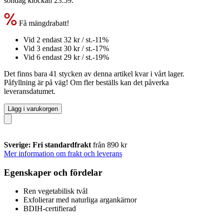
söndag klockan 23:59
.
Få mängdrabatt!
Vid 2 endast
32 kr
/ st.
-11%
Vid 3 endast
30 kr
/ st.
-17%
Vid 6 endast
29 kr
/ st.
-19%
Det finns bara 41 stycken av denna artikel kvar i vårt lager.
Påfyllning är på väg! Om fler beställs kan det påverka
leveransdatumet.
Lägg i varukorgen
Sverige: Fri standardfrakt
från 890 kr
Mer information om frakt och leverans
Egenskaper och fördelar
Ren vegetabilisk tvål
Exfolierar med naturliga argankärnor
BDIH-certifierad