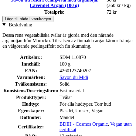
Lavendel-Argan (100 g)
(360 kr / kg)
Totalpris:
72 kr
Lägg till båda i varukorgen
Beskrivning
Dessa rena vegetabiliska tvålar är gjorda med den närande
arganoljan från Marocko. Tillsatsen av finmalda argankärnor främjar
en välgörande peelingeffekt och fin skumning.
Artikelnr.:
SDM-110870
Innehåll:
100 g
EAN:
4260123740207
Varumärken:
Savon du Midi
Tvålkonsistens:
Solid
Konsistens/Doseringsform:
Fast material
Produkttyper:
Tvålar
Hudtyp:
För alla hudtyper, Torr hud
Egenskaper:
Plastfri, Unisex, Vegan
Doftnoter:
Mandel
BDIH - Cosmos Organic
,
Vegan utan
Certifikater:
certifikat