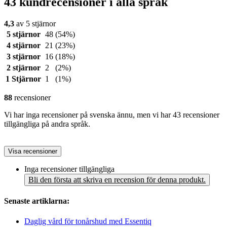
43 kundrecensioner i alla språk
4,3
av 5 stjärnor
5 stjärnor
48
(54%)
4 stjärnor
21
(23%)
3 stjärnor
16
(18%)
2 stjärnor
2
(2%)
1 Stjärnor
1
(1%)
88
recensioner
Vi har inga recensioner på svenska ännu, men vi har 43 recensioner
tillgängliga på andra språk.
Visa recensioner
Inga recensioner tillgängliga
Bli den första att skriva en recension för denna produkt.
Senaste artiklarna:
Daglig vård för tonårshud med Essentiq