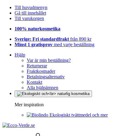
Till huvudmenyn
Gå till innehållet
Till varukorgen
100% naturkosmetika
Sverige: Fri standardfrakt
från 890 kr
Minst 1 gratisprov
med varje beställning
Hjälp
Var är min beställning?
Returnerar
Fraktkostnader
Betalningsalternativ
Kontakt
Alla hjälpämnen
Mer inspiration
Ekologiskt tvättmedel och mer