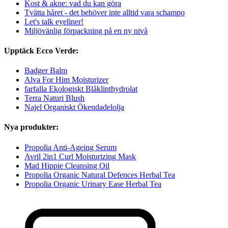
Kost & akne: vad du kan göra
Tvätta håret - det behöver inte alltid vara schampo
Let's talk eyeliner!
Miljövänlig förpackning på en ny nivå
Upptäck Ecco Verde:
Badger Balm
Alva For Him Moisturizer
farfalla Ekologiskt Blåklinthydrolat
Terra Naturi Blush
Najel Organiskt Ökendadelolja
Nya produkter:
Propolia Anti-Ageing Serum
Avril 2in1 Curl Moisturizing Mask
Mad Hippie Cleansing Oil
Propolia Organic Natural Defences Herbal Tea
Propolia Organic Urinary Ease Herbal Tea