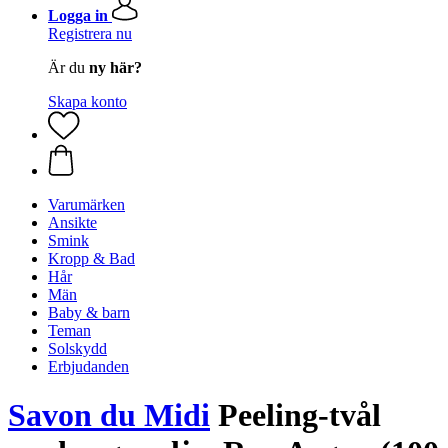
Logga in
Registrera nu
Är du
ny här?
Skapa konto
Varumärken
Ansikte
Smink
Kropp & Bad
Hår
Män
Baby & barn
Teman
Solskydd
Erbjudanden
Savon du Midi
Peeling-tvål