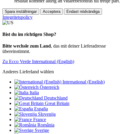
resultat kommer aldrig att vidarebefordras till tredje part.
Spara inställningar
Acceptera
Endast nödvändiga
Integritetspolicy
Bist du im richtigen Shop?
Bitte wechsle zum Land
, das mit deiner Lieferadresse
übereinstimmt.
Zu Ecco Verde International (English)
Anderes Lieferland wählen
International (English)
Österreich
Italia
Deutschland
Great Britain
España
Slovenija
France
România
Sverige