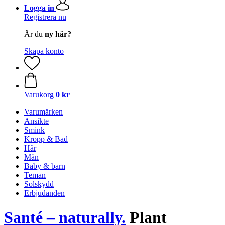
Logga in
Registrera nu
Är du
ny här?
Skapa konto
Varukorg
0 kr
Varumärken
Ansikte
Smink
Kropp & Bad
Hår
Män
Baby & barn
Teman
Solskydd
Erbjudanden
Santé – naturally.
Plant