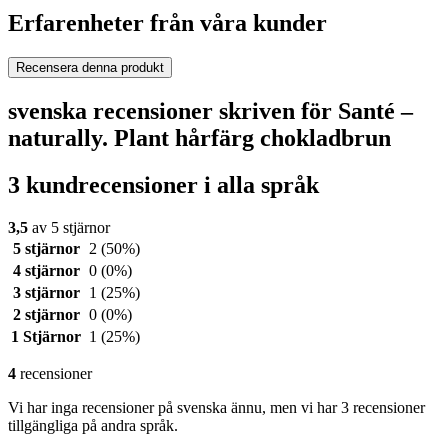
Erfarenheter från våra kunder
Recensera denna produkt
svenska recensioner skriven för Santé –
naturally. Plant hårfärg chokladbrun
3 kundrecensioner i alla språk
3,5
av 5 stjärnor
5 stjärnor
2
(50%)
4 stjärnor
0
(0%)
3 stjärnor
1
(25%)
2 stjärnor
0
(0%)
1 Stjärnor
1
(25%)
4
recensioner
Vi har inga recensioner på svenska ännu, men vi har 3 recensioner
tillgängliga på andra språk.