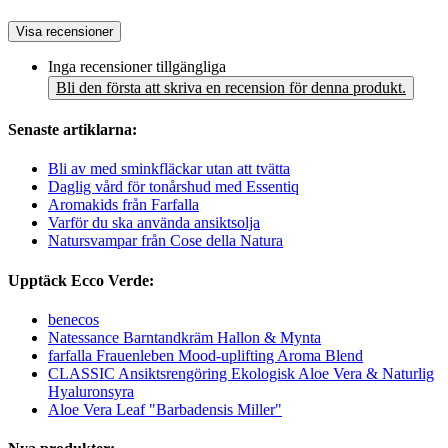
Visa recensioner
Inga recensioner tillgängliga
Bli den första att skriva en recension för denna produkt.
Senaste artiklarna:
Bli av med sminkfläckar utan att tvätta
Daglig vård för tonårshud med Essentiq
Aromakids från Farfalla
Varför du ska använda ansiktsolja
Natursvampar från Cose della Natura
Upptäck Ecco Verde:
benecos
Natessance Barntandkräm Hallon & Mynta
farfalla Frauenleben Mood-uplifting Aroma Blend
CLASSIC Ansiktsrengöring Ekologisk Aloe Vera & Naturlig
Hyaluronsyra
Aloe Vera Leaf "Barbadensis Miller"