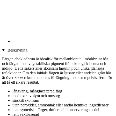
Beskrivning
Färgen chokladbrun är idealisk för mellanblont till mörkbrunt hår
och färgad med vegetabiliska pigment från ekologisk henna och
indigo. Detta säkerställer skonsam färgning och unika glansiga
reflektioner. Om den initiala färgen är ljusare eller andelen grått hår
är över 30 % rekommenderas förfärgning med exempelvis Terra för
att få ett rikare resultat.
långvarig, mångfacetterad färg
med extra volym och omsorg
särskilt skonsam
utan peroxider, ammoniak eller andra kemiska ingredienser
utan syntetiska färger, dofter och konserveringsmedel
rent växtbaserad