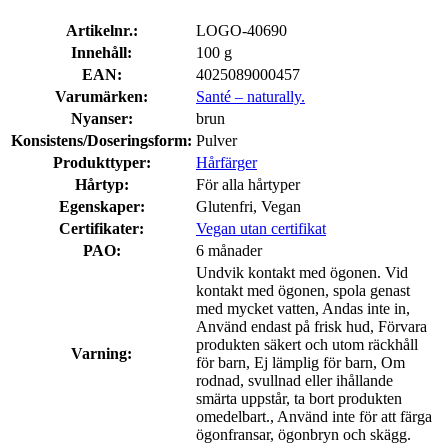
Artikelnr.:
LOGO-40690
Innehåll:
100 g
EAN:
4025089000457
Varumärken:
Santé – naturally.
Nyanser:
brun
Konsistens/Doseringsform:
Pulver
Produkttyper:
Hårfärger
Hårtyp:
För alla hårtyper
Egenskaper:
Glutenfri, Vegan
Certifikater:
Vegan utan certifikat
PAO:
6 månader
Undvik kontakt med ögonen. Vid
kontakt med ögonen, spola genast
med mycket vatten, Andas inte in,
Använd endast på frisk hud, Förvara
produkten säkert och utom räckhåll
Varning:
för barn, Ej lämplig för barn, Om
rodnad, svullnad eller ihållande
smärta uppstår, ta bort produkten
omedelbart., Använd inte för att färga
ögonfransar, ögonbryn och skägg.