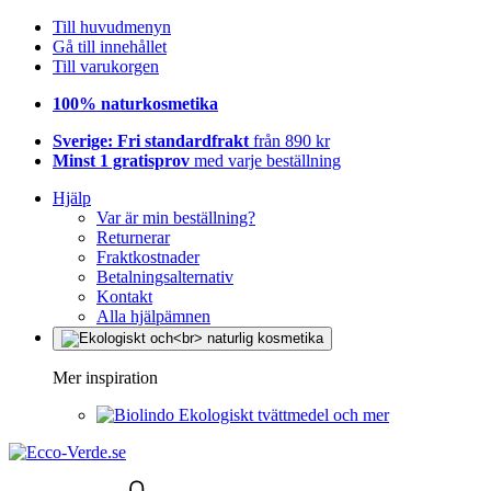
Till huvudmenyn
Gå till innehållet
Till varukorgen
100% naturkosmetika
Sverige: Fri standardfrakt
från 890 kr
Minst 1 gratisprov
med varje beställning
Hjälp
Var är min beställning?
Returnerar
Fraktkostnader
Betalningsalternativ
Kontakt
Alla hjälpämnen
Mer inspiration
Ekologiskt tvättmedel och mer