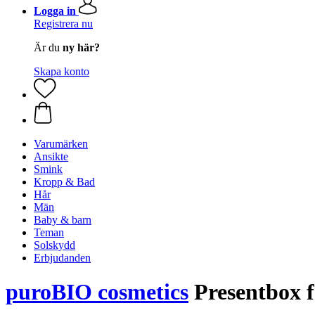
Logga in
Registrera nu
Är du
ny här?
Skapa konto
Varumärken
Ansikte
Smink
Kropp & Bad
Hår
Män
Baby & barn
Teman
Solskydd
Erbjudanden
puroBIO cosmetics
Presentbox 