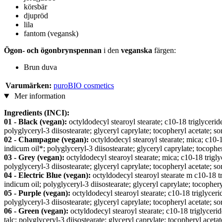
körsbär
djupröd
lila
fantom (vegansk)
Ögon- och ögonbrynspennan
i den
veganska
färgen:
Brun duva
Varumärken:
puroBIO cosmetics
Mer information
Ingredients (INCI):
01 - Black (vegan):
octyldodecyl stearoyl stearate; c10-18 triglyceri
polyglyceryl-3 diisostearate; glyceryl caprylate; tocopheryl acetate; so
02 - Champagne (vegan):
octyldodecyl stearoyl stearate; mica; c10-
indicum oil*; polyglyceryl-3 diisostearate; glyceryl caprylate; tocopher
03 - Grey (vegan):
octyldodecyl stearoyl stearate; mica; c10-18 trigly
polyglyceryl-3 diisostearate; glyceryl caprylate; tocopheryl acetate; so
04 - Electric Blue (vegan):
octyldodecyl stearoyl stearate m c10-18 tr
indicum oil; polyglyceryl-3 diisostearate; glyceryl caprylate; tocophery
05 - Purple (vegan):
octyldodecyl stearoyl stearate; c10-18 triglyceri
polyglyceryl-3 diisostearate; glyceryl caprylate; tocopheryl acetate; so
06 - Green (vegan):
octyldodecyl stearoyl stearate; c10-18 triglycerid
talc; polyglyceryl-3 diisostearate; glyceryl caprylate; tocopheryl acetat