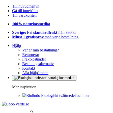
Till huvudmenyn
Gå till innehållet
Till varukorgen
100% naturkosmetika
Sverige: Fri standardfrakt
från 890 kr
Minst 1 gratisprov
med varje beställning
Hjälp
Var är min beställning?
Returnerar
Fraktkostnader
Betalningsalternativ
Kontakt
Alla hjälpämnen
Mer inspiration
Ekologiskt tvättmedel och mer