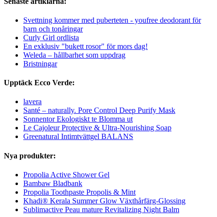
Senaste artiklarna:
Svettning kommer med puberteten - youfree deodorant för
barn och tonåringar
Curly Girl ordlista
En exklusiv "bukett rosor" för mors dag!
Weleda – hållbarhet som uppdrag
Bristningar
Upptäck Ecco Verde:
lavera
Santé – naturally. Pore Control Deep Purify Mask
Sonnentor Ekologiskt te Blomma ut
Le Cajoleur Protective & Ultra-Nourishing Soap
Greenatural Intimtvättgel BALANS
Nya produkter:
Propolia Active Shower Gel
Bambaw Bladbank
Propolia Toothpaste Propolis & Mint
Khadi® Kerala Summer Glow Växthårfärg-Glossing
Sublimactive Peau mature Revitalizing Night Balm