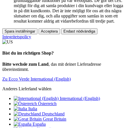
grundläggande funktioner på vår webbplats. De gör det t.ex.
möjligt för dig att samla produkter i din kundvagn eller logga
in på ditt kundkonto. Det är inte möjligt för oss att dra några
slutsatser om dig, och alla uppgifter som samlas in som ett
resultat kommer aldrig att vidarebefordras till tredje part.
Spara inställningar
Acceptera
Endast nödvändiga
Integritetspolicy
Bist du im richtigen Shop?
Bitte wechsle zum Land
, das mit deiner Lieferadresse
übereinstimmt.
Zu Ecco Verde International (English)
Anderes Lieferland wählen
International (English)
Österreich
Italia
Deutschland
Great Britain
España