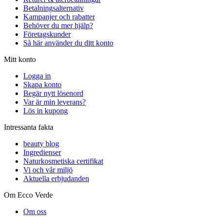
Betalningsalternativ
Kampanjer och rabatter
Behöver du mer hjälp?
Företagskunder
Så här använder du ditt konto
Mitt konto
Logga in
Skapa konto
Begär nytt lösenord
Var är min leverans?
Lös in kupong
Intressanta fakta
beauty blog
Ingredienser
Naturkosmetiska certifikat
Vi och vår miljö
Aktuella erbjudanden
Om Ecco Verde
Om oss