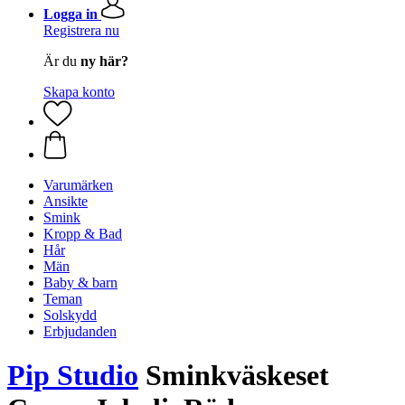
Logga in
Registrera nu
Är du
ny här?
Skapa konto
Varumärken
Ansikte
Smink
Kropp & Bad
Hår
Män
Baby & barn
Teman
Solskydd
Erbjudanden
Pip Studio
Sminkväskeset