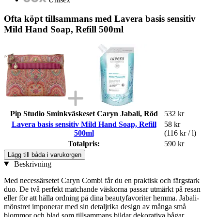
Ofta köpt tillsammans med Lavera basis sensitiv
Mild Hand Soap, Refill 500ml
Pip Studio Sminkväskeset Caryn Jabali, Röd
532 kr
Lavera basis sensitiv Mild Hand Soap, Refill
58 kr
500ml
(116 kr / l)
Totalpris:
590 kr
Lägg till båda i varukorgen
Beskrivning
Med necessärsetet Caryn Combi får du en praktisk och färgstark
duo. De två perfekt matchande väskorna passar utmärkt på resan
eller för att hålla ordning på dina beautyfavoriter hemma. Jabali-
mönstret imponerar med sin detaljrika design av många små
blommor och blad som tillsammans bildar dekorativa bågar.