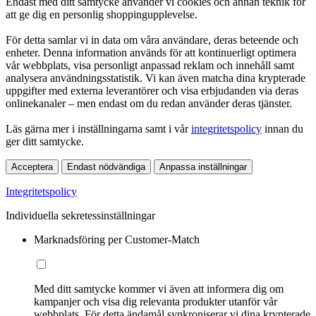
Endast med ditt samtycke använder vi cookies och annan teknik för
att ge dig en personlig shoppingupplevelse.
För detta samlar vi in data om våra användare, deras beteende och
enheter. Denna information används för att kontinuerligt optimera
vår webbplats, visa personligt anpassad reklam och innehåll samt
analysera användningsstatistik. Vi kan även matcha dina krypterade
uppgifter med externa leverantörer och visa erbjudanden via deras
onlinekanaler – men endast om du redan använder deras tjänster.
Läs gärna mer i inställningarna samt i vår
integritetspolicy
innan du
ger ditt samtycke.
Acceptera
Endast nödvändiga
Anpassa inställningar
Integritetspolicy
Individuella sekretessinställningar
Marknadsföring per Customer-Match
Med ditt samtycke kommer vi även att informera dig om
kampanjer och visa dig relevanta produkter utanför vår
webbplats. För detta ändamål synkroniserar vi dina krypterade