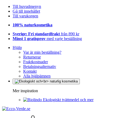
Till huvudmenyn
Gå till innehållet
Till varukorgen
100% naturkosmetika
Sverige: Fri standardfrakt
från 890 kr
Minst 1 gratisprov
med varje beställning
Hjälp
Var är min beställning?
Returnerar
Fraktkostnader
Betalningsalternativ
Kontakt
Alla hjälpämnen
Mer inspiration
Ekologiskt tvättmedel och mer