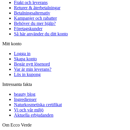
Frakt och leverans
Returer & återbetalningar
Betalningsalternativ
Kampanjer och rabatter
Behöver du mer hjälp?
Företagskunder
Så här använder du ditt konto
Mitt konto
Logga in
Skapa konto
Begär nytt lösenord
Var är min leverans?
Lös in kupong
Intressanta fakta
beauty blog
Ingredienser
Naturkosmetiska certifikat
Vi och vår miljö
Aktuella erbjudanden
Om Ecco Verde