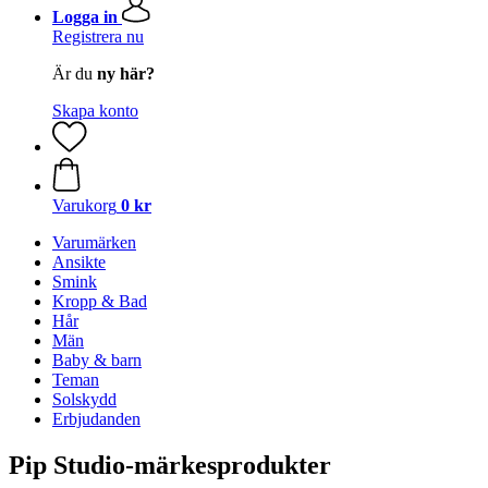
Logga in
Registrera nu
Är du
ny här?
Skapa konto
Varukorg
0 kr
Varumärken
Ansikte
Smink
Kropp & Bad
Hår
Män
Baby & barn
Teman
Solskydd
Erbjudanden
Pip Studio-märkesprodukter