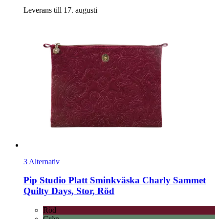
Leverans till 17. augusti
3 Alternativ
Pip Studio
Platt Sminkväska Charly Sammet
Quilty Days, Stor, Röd
Röd
Grön