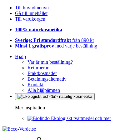
Till huvudmenyn
Gå till innehållet
Till varukorgen
100% naturkosmetika
Sverige: Fri standardfrakt
från 890 kr
Minst 1 gratisprov
med varje beställning
Hjälp
Var är min beställning?
Returnerar
Fraktkostnader
Betalningsalternativ
Kontakt
Alla hjälpämnen
Mer inspiration
Ekologiskt tvättmedel och mer