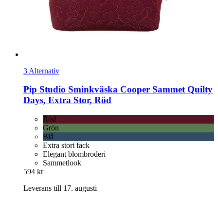
3 Alternativ
Pip Studio
Sminkväska Cooper Sammet Quilty
Days, Extra Stor, Röd
Röd
Grön
Blå
Extra stort fack
Elegant blombroderi
Sammetlook
594 kr
Leverans till 17. augusti