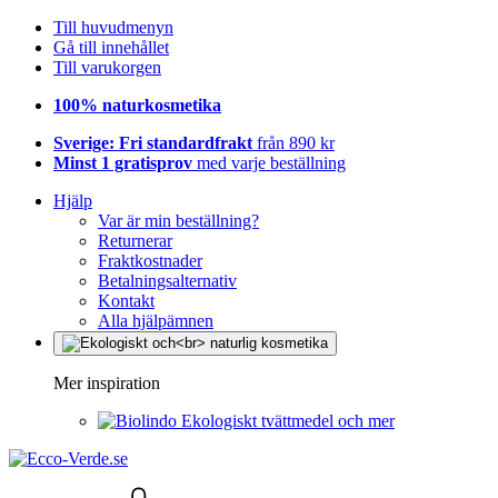
Till huvudmenyn
Gå till innehållet
Till varukorgen
100% naturkosmetika
Sverige: Fri standardfrakt
från 890 kr
Minst 1 gratisprov
med varje beställning
Hjälp
Var är min beställning?
Returnerar
Fraktkostnader
Betalningsalternativ
Kontakt
Alla hjälpämnen
Mer inspiration
Ekologiskt tvättmedel och mer