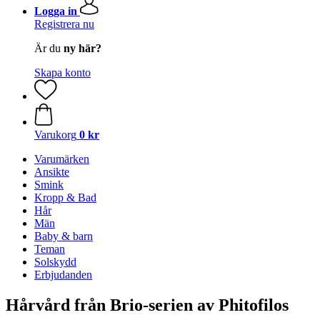
Logga in
Registrera nu
Är du
ny här?
Skapa konto
Varukorg
0 kr
Varumärken
Ansikte
Smink
Kropp & Bad
Hår
Män
Baby & barn
Teman
Solskydd
Erbjudanden
Hårvård från Brio-serien av Phitofilos