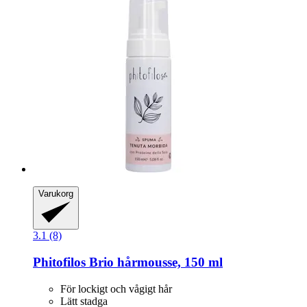
Varukorg
3.1 (8)
Phitofilos
Brio hårmousse, 150 ml
För lockigt och vågigt hår
Lätt stadga