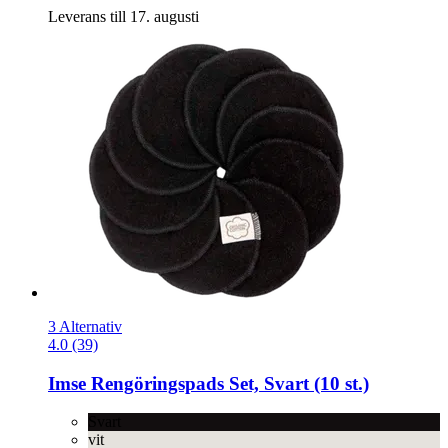
Leverans till 17. augusti
3 Alternativ
4.0 (39)
Imse
Rengöringspads Set, Svart (10 st.)
Svart
vit