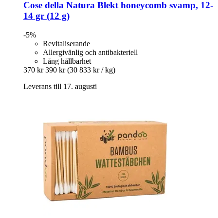
Cose della Natura
Blekt honeycomb svamp, 12-​
14 gr (12 g)
-5%
Revitaliserande
Allergivänlig och antibakteriell
Lång hållbarhet
370 kr
390 kr
(30 833 kr / kg)
Leverans till 17. augusti