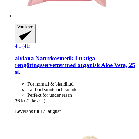
Varukorg
4.1 (41)
alviana Naturkosmetik
Fuktiga
rengöringsservetter med organisk Aloe Vera, 25
st.
För normal & blandhud
Tar bort smuts och smink
Perfekt för under resan
36 kr
(1 kr / st.)
Leverans till 17. augusti