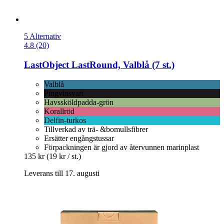
5 Alternativ
4.8 (20)
LastObject
LastRound, Valblå (7 st.)
Valblå
Pingvinsvart
Havssköldpadda-grön
Korallröd
Delfin-turkos
Tillverkad av trä- &bomullsfibrer
Ersätter engångstussar
Förpackningen är gjord av återvunnen marinplast
135 kr
(19 kr / st.)
Leverans till 17. augusti