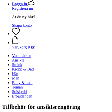
Logga in
Registrera nu
Är du
ny här?
Skapa konto
Varukorg
0 kr
Varumärken
Ansikte
Smink
Kropp & Bad
Hår
Män
Baby & barn
Teman
Solskydd
Erbjudanden
Tillbehör för ansiktsrengöring