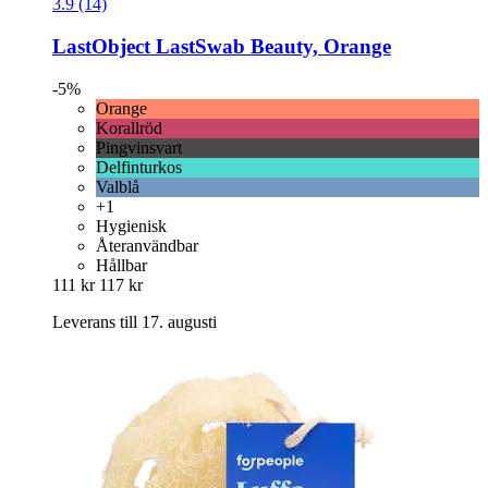
3.9 (14)
LastObject
LastSwab Beauty, Orange
-5%
Orange
Korallröd
Pingvinsvart
Delfinturkos
Valblå
+1
Hygienisk
Återanvändbar
Hållbar
111 kr
117 kr
Leverans till 17. augusti