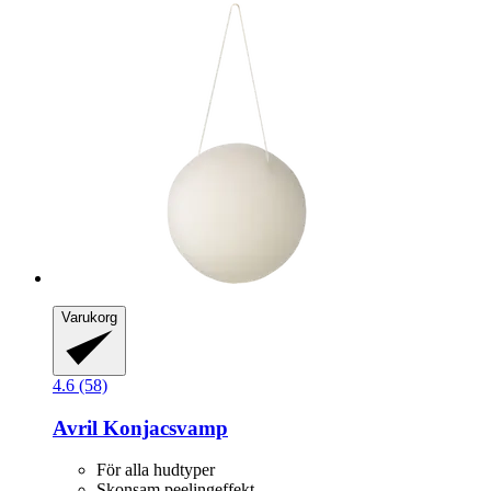
Varukorg
4.6 (58)
Avril
Konjacsvamp
För alla hudtyper
Skonsam peelingeffekt