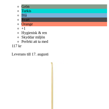
Grön
Turkis
Blå
Svart
Orange
+1
Hygienisk & ren
Skyddar miljön
Perfekt att ta med
117 kr
Leverans till 17. augusti