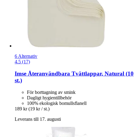
6 Alternativ
4.5 (17)
Imse
Återanvändbara Tvättlappar, Natural (10
st.)
För borttagning av smink
Dagligt hygientillbehör
100% ekologisk bomullsflanell
189 kr
(19 kr / st.)
Leverans till 17. augusti