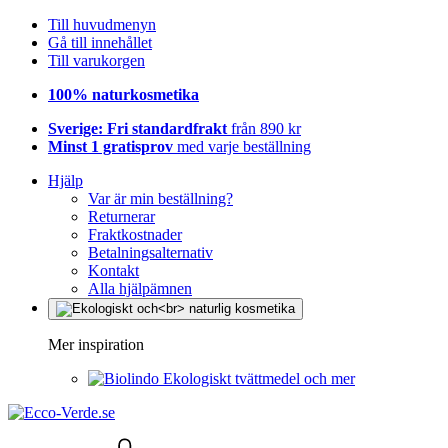
Till huvudmenyn
Gå till innehållet
Till varukorgen
100% naturkosmetika
Sverige: Fri standardfrakt
från 890 kr
Minst 1 gratisprov
med varje beställning
Hjälp
Var är min beställning?
Returnerar
Fraktkostnader
Betalningsalternativ
Kontakt
Alla hjälpämnen
Mer inspiration
Ekologiskt tvättmedel och mer