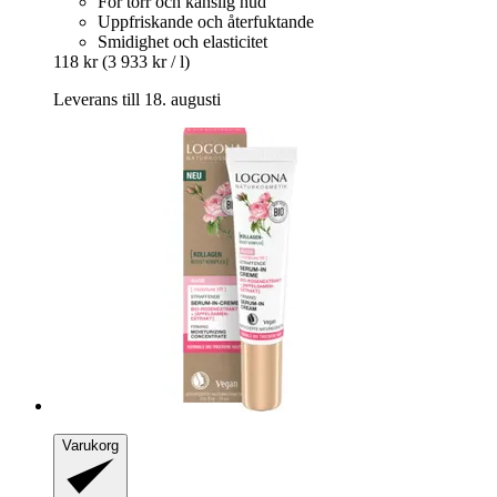
För torr och känslig hud
Uppfriskande och återfuktande
Smidighet och elasticitet
118 kr
(3 933 kr / l)
Leverans till 18. augusti
Varukorg