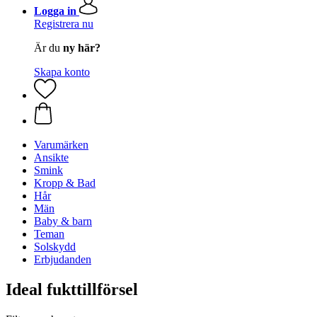
Logga in
Registrera nu
Är du
ny här?
Skapa konto
Varumärken
Ansikte
Smink
Kropp & Bad
Hår
Män
Baby & barn
Teman
Solskydd
Erbjudanden
Ideal fukttillförsel