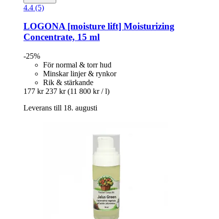
4.4 (5)
LOGONA
[moisture lift] Moisturizing
Concentrate, 15 ml
-25%
För normal & torr hud
Minskar linjer & rynkor
Rik & stärkande
177 kr
237 kr
(11 800 kr / l)
Leverans till 18. augusti