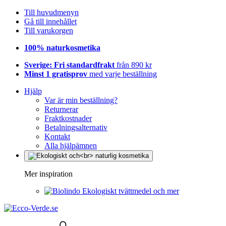
Till huvudmenyn
Gå till innehållet
Till varukorgen
100% naturkosmetika
Sverige: Fri standardfrakt
från 890 kr
Minst 1 gratisprov
med varje beställning
Hjälp
Var är min beställning?
Returnerar
Fraktkostnader
Betalningsalternativ
Kontakt
Alla hjälpämnen
Mer inspiration
Ekologiskt tvättmedel och mer