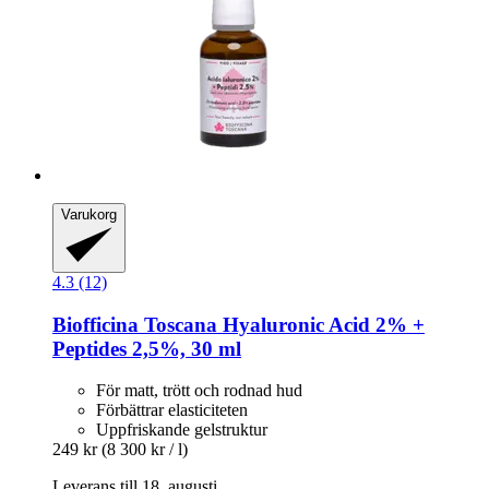
Varukorg
4.3 (12)
Biofficina Toscana
Hyaluronic Acid 2% +
Peptides 2,5%, 30 ml
För matt, trött och rodnad hud
Förbättrar elasticiteten
Uppfriskande gelstruktur
249 kr
(8 300 kr / l)
Leverans till 18. augusti