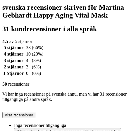
svenska recensioner skriven för Martina
Gebhardt Happy Aging Vital Mask
31 kundrecensioner i alla språk
4,5
av 5 stjärnor
5 stjärnor
33
(66%)
4 stjärnor
10
(20%)
3 stjärnor
4
(8%)
2 stjärnor
3
(6%)
1 Stjärnor
0
(0%)
50
recensioner
Vi har inga recensioner på svenska ännu, men vi har 31 recensioner
tillgängliga på andra språk.
Visa recensioner
Inga recensioner tillgängliga