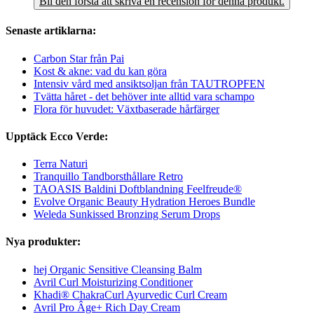
Bli den första att skriva en recension för denna produkt.
Senaste artiklarna:
Carbon Star från Pai
Kost & akne: vad du kan göra
Intensiv vård med ansiktsoljan från TAUTROPFEN
Tvätta håret - det behöver inte alltid vara schampo
Flora för huvudet: Växtbaserade hårfärger
Upptäck Ecco Verde:
Terra Naturi
Tranquillo Tandborsthållare Retro
TAOASIS Baldini Doftblandning Feelfreude®
Evolve Organic Beauty Hydration Heroes Bundle
Weleda Sunkissed Bronzing Serum Drops
Nya produkter:
hej Organic Sensitive Cleansing Balm
Avril Curl Moisturizing Conditioner
Khadi® ChakraCurl Ayurvedic Curl Cream
Avril Pro Âge+ Rich Day Cream