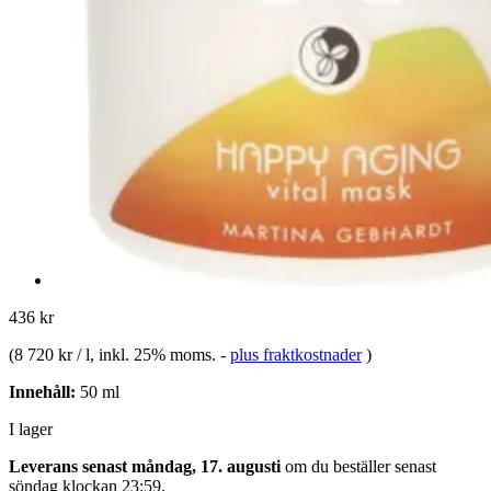
436 kr
(
8 720 kr / l
, inkl. 25% moms.
-
plus fraktkostnader
)
Innehåll:
50 ml
I lager
Leverans senast måndag, 17. augusti
om du beställer senast
söndag klockan 23:59
.