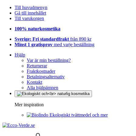
Till huvudmenyn
Gå till innehållet
Till varukorgen
100% naturkosmetika
Sverige: Fri standardfrakt
från 890 kr
Minst 1 gratisprov
med varje beställning
Hjälp
Var är min beställning?
Returnerar
Fraktkostnader
Betalningsalternativ
Kontakt
Alla hjälpämnen
Mer inspiration
Ekologiskt tvättmedel och mer