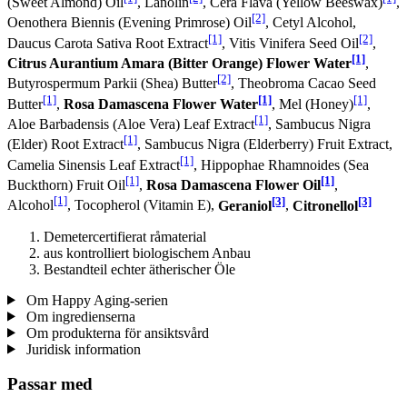
(Sweet Almond) Oil
, Lanolin
, Cera Flava (Yellow Beeswax)
,
[2]
Oenothera Biennis (Evening Primrose) Oil
, Cetyl Alcohol,
[1]
[2]
Daucus Carota Sativa Root Extract
, Vitis Vinifera Seed Oil
,
[1]
Citrus Aurantium Amara (Bitter Orange) Flower Water
,
[2]
Butyrospermum Parkii (Shea) Butter
, Theobroma Cacao Seed
[1]
[1]
[1]
Butter
,
Rosa Damascena Flower Water
, Mel (Honey)
,
[1]
Aloe Barbadensis (Aloe Vera) Leaf Extract
, Sambucus Nigra
[1]
(Elder) Root Extract
, Sambucus Nigra (Elderberry) Fruit Extract,
[1]
Camelia Sinensis Leaf Extract
, Hippophae Rhamnoides (Sea
[1]
[1]
Buckthorn) Fruit Oil
,
Rosa Damascena Flower Oil
,
[1]
[3]
[3]
Alcohol
, Tocopherol (Vitamin E),
Geraniol
,
Citronellol
Demetercertifierat råmaterial
aus kontrolliert biologischem Anbau
Bestandteil echter ätherischer Öle
Om Happy Aging-serien
Om ingredienserna
Om produkterna för ansiktsvård
Juridisk information
Passar med