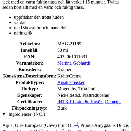
täck med en varm fuktig trasa och låt verka i 15 minuter. Tvätta
sedan bort allt med en varm och fuktig trasa.
uppfriskar den trötta huden
vårdar
med sheasmör och mandelolja
näringsrik
Artikelnr.:
MAG-21169
Innehåll:
50 ml
EAN:
4032061011691
Varumärken:
Martina Gebhardt
Konsistens:
Krämer
Konsistens/Doseringsform:
Kräm/Creme
Produkttyper:
Ansiktsmasker
Hudtyp:
Mogen hy, Trött hud
Egenskaper:
Nickeltestad, Plastreducerad
Certifikater:
IHTK fri från djurförsök
,
Demeter
Förpackningstyp:
Burk
Ingredienser (INCI)
[1]
Aqua, Olea Europaea (Olive) Fruit Oil
, Prunus Amygdalus Dulcis
[1]
[2]
[1]