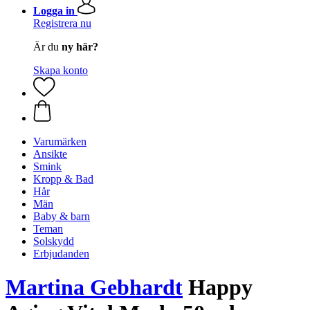
Logga in
Registrera nu
Är du
ny här?
Skapa konto
Varumärken
Ansikte
Smink
Kropp & Bad
Hår
Män
Baby & barn
Teman
Solskydd
Erbjudanden
Martina Gebhardt
Happy