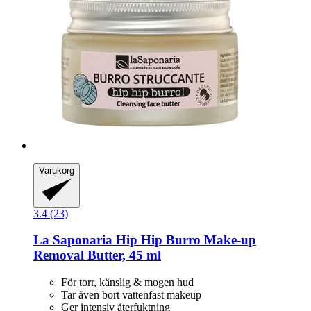
Varukorg
3.4 (23)
La Saponaria
Hip Hip Burro Make-​up
Removal Butter, 45 ml
För torr, känslig & mogen hud
Tar även bort vattenfast makeup
Ger intensiv återfuktning