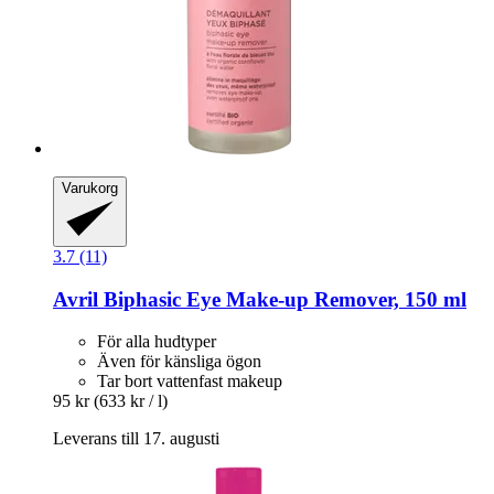
Varukorg
3.7 (11)
Avril
Biphasic Eye Make-​up Remover, 150 ml
För alla hudtyper
Även för känsliga ögon
Tar bort vattenfast makeup
95 kr
(633 kr / l)
Leverans till 17. augusti