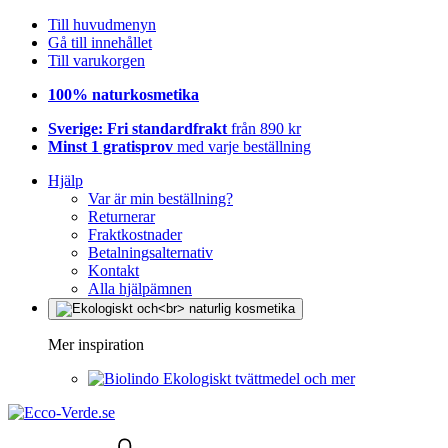
Till huvudmenyn
Gå till innehållet
Till varukorgen
100% naturkosmetika
Sverige: Fri standardfrakt
från 890 kr
Minst 1 gratisprov
med varje beställning
Hjälp
Var är min beställning?
Returnerar
Fraktkostnader
Betalningsalternativ
Kontakt
Alla hjälpämnen
Mer inspiration
Ekologiskt tvättmedel och mer