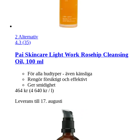
2 Alternativ
4.3 (35)
Pai Skincare
Light Work Rosehip Cleansing
Oil, 100 ml
För alla hudtyper - även känsliga
Rengör försiktigt och effektivt
Ger smidighet
464 kr
(4 640 kr / l)
Leverans till 17. augusti