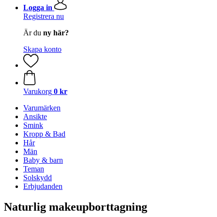
Logga in
Registrera nu
Är du
ny här?
Skapa konto
Varukorg
0 kr
Varumärken
Ansikte
Smink
Kropp & Bad
Hår
Män
Baby & barn
Teman
Solskydd
Erbjudanden
Naturlig makeupborttagning