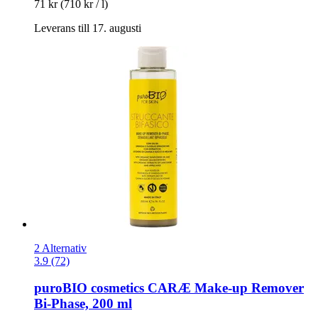
71 kr
(710 kr / l)
Leverans till 17. augusti
2 Alternativ
3.9 (72)
puroBIO cosmetics
CARÆ Make-​up Remover
Bi-​Phase, 200 ml