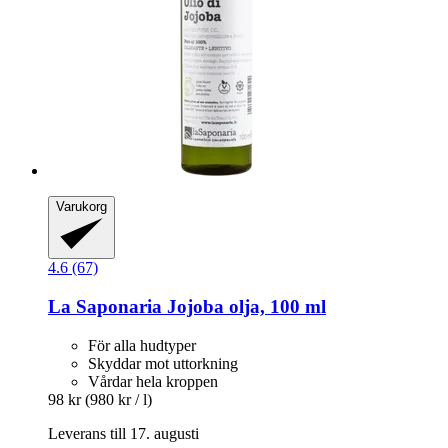
Varukorg
4.6 (67)
La Saponaria
Jojoba olja, 100 ml
För alla hudtyper
Skyddar mot uttorkning
Vårdar hela kroppen
98 kr
(980 kr / l)
Leverans till 17. augusti