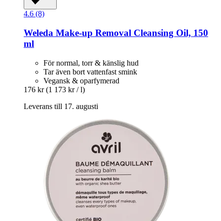
4.6 (8)
Weleda
Make-​up Removal Cleansing Oil, 150
ml
För normal, torr & känslig hud
Tar även bort vattenfast smink
Vegansk & oparfymerad
176 kr
(1 173 kr / l)
Leverans till 17. augusti