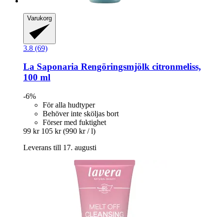
Varukorg
3.8 (69)
La Saponaria
Rengöringsmjölk citronmeliss,
100 ml
-6%
För alla hudtyper
Behöver inte sköljas bort
Förser med fuktighet
99 kr
105 kr
(990 kr / l)
Leverans till 17. augusti