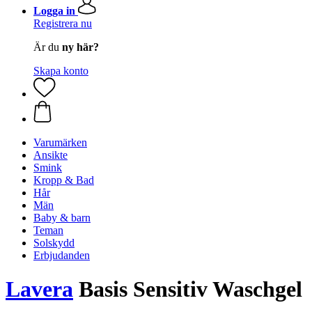
Logga in
Registrera nu
Är du
ny här?
Skapa konto
Varumärken
Ansikte
Smink
Kropp & Bad
Hår
Män
Baby & barn
Teman
Solskydd
Erbjudanden
Lavera
Basis Sensitiv Waschgel