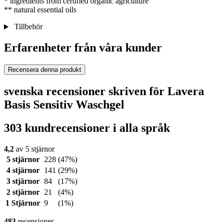
* ingredients from certified organic agriculture
** natural essential oils
Tillbehör
Erfarenheter från våra kunder
Recensera denna produkt
svenska recensioner skriven för Lavera
Basis Sensitiv Waschgel
303 kundrecensioner i alla språk
4,2
av 5 stjärnor
5 stjärnor
228
(47%)
4 stjärnor
141
(29%)
3 stjärnor
84
(17%)
2 stjärnor
21
(4%)
1 Stjärnor
9
(1%)
483
recensioner