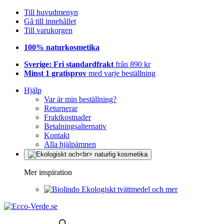
Till huvudmenyn
Gå till innehållet
Till varukorgen
100% naturkosmetika
Sverige: Fri standardfrakt
från 890 kr
Minst 1 gratisprov
med varje beställning
Hjälp
Var är min beställning?
Returnerar
Fraktkostnader
Betalningsalternativ
Kontakt
Alla hjälpämnen
Mer inspiration
Ekologiskt tvättmedel och mer