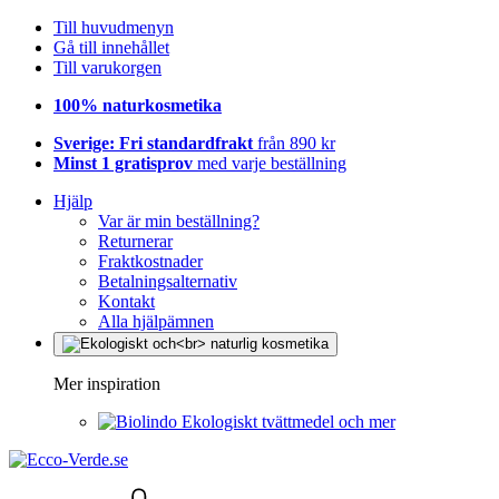
Till huvudmenyn
Gå till innehållet
Till varukorgen
100% naturkosmetika
Sverige: Fri standardfrakt
från 890 kr
Minst 1 gratisprov
med varje beställning
Hjälp
Var är min beställning?
Returnerar
Fraktkostnader
Betalningsalternativ
Kontakt
Alla hjälpämnen
Mer inspiration
Ekologiskt tvättmedel och mer