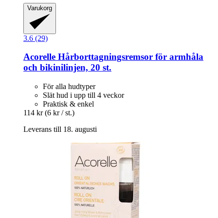
Varukorg
3.6 (29)
Acorelle
Hårborttagningsremsor för armhåla
och bikinilinjen, 20 st.
För alla hudtyper
Slät hud i upp till 4 veckor
Praktisk & enkel
114 kr
(6 kr / st.)
Leverans till 18. augusti