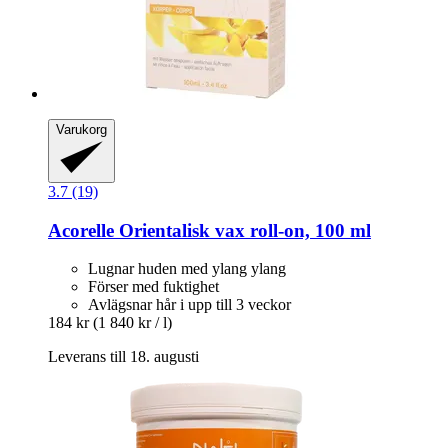
Varukorg
3.7 (19)
Acorelle
Orientalisk vax roll-​on, 100 ml
Lugnar huden med ylang ylang
Förser med fuktighet
Avlägsnar hår i upp till 3 veckor
184 kr
(1 840 kr / l)
Leverans till 18. augusti