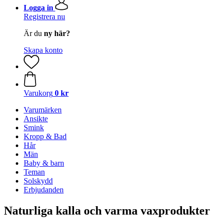
Logga in
Registrera nu
Är du
ny här?
Skapa konto
Varukorg
0 kr
Varumärken
Ansikte
Smink
Kropp & Bad
Hår
Män
Baby & barn
Teman
Solskydd
Erbjudanden
Naturliga kalla och varma vaxprodukter