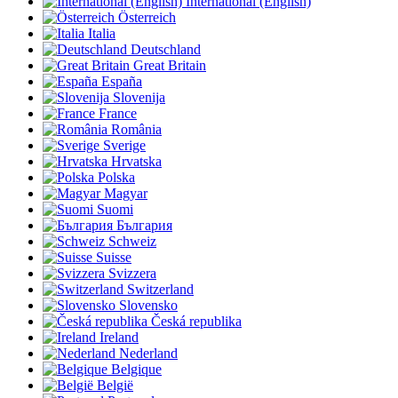
International (English)
Österreich
Italia
Deutschland
Great Britain
España
Slovenija
France
România
Sverige
Hrvatska
Polska
Magyar
Suomi
България
Schweiz
Suisse
Svizzera
Switzerland
Slovensko
Česká republika
Ireland
Nederland
Belgique
België