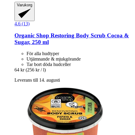
Varukorg
4.6 (13)
Organic Shop
Restoring Body Scrub Cocoa &
Sugar, 250 ml
För alla hudtyper
Utjämnande & mjukgörande
Tar bort döda hudceller
64 kr
(256 kr / l)
Leverans till 14. augusti