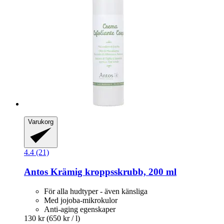
Varukorg
4.4 (21)
Antos
Krämig kroppsskrubb, 200 ml
För alla hudtyper - även känsliga
Med jojoba-mikrokulor
Anti-aging egenskaper
130 kr
(650 kr / l)