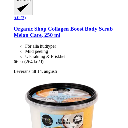
5.0 (3)
Organic Shop
Collagen Boost Body Scrub
Melon Care, 250 ml
För alla hudtyper
Mild peeling
Utstrålning & Friskhet
66 kr
(264 kr / l)
Leverans till 14. augusti