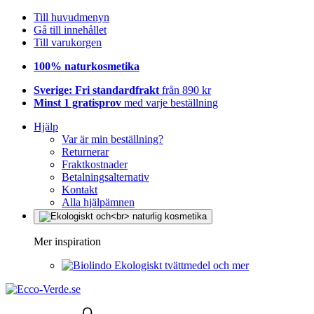
Till huvudmenyn
Gå till innehållet
Till varukorgen
100% naturkosmetika
Sverige: Fri standardfrakt
från 890 kr
Minst 1 gratisprov
med varje beställning
Hjälp
Var är min beställning?
Returnerar
Fraktkostnader
Betalningsalternativ
Kontakt
Alla hjälpämnen
Mer inspiration
Ekologiskt tvättmedel och mer