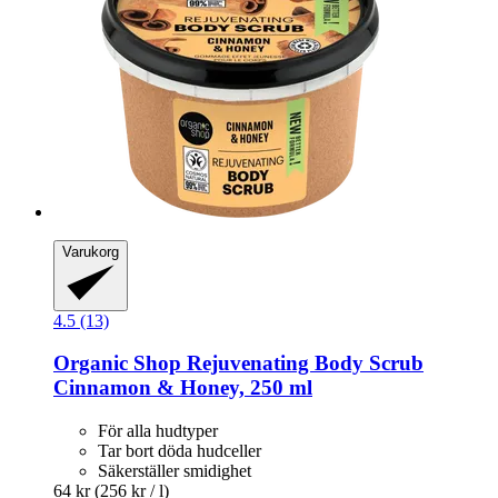
Varukorg
4.5 (13)
Organic Shop
Rejuvenating Body Scrub
Cinnamon & Honey, 250 ml
För alla hudtyper
Tar bort döda hudceller
Säkerställer smidighet
64 kr
(256 kr / l)