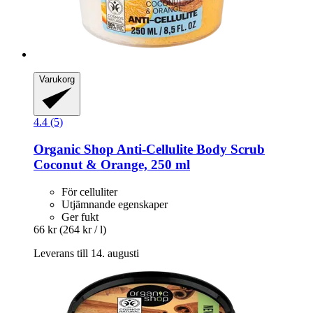
Varukorg
4.4 (5)
Organic Shop
Anti-​Cellulite Body Scrub
Coconut & Orange, 250 ml
För celluliter
Utjämnande egenskaper
Ger fukt
66 kr
(264 kr / l)
Leverans till 14. augusti