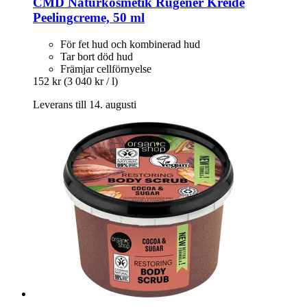
CMD Naturkosmetik
Rügener Kreide
Peelingcreme, 50 ml
För fet hud och kombinerad hud
Tar bort död hud
Främjar cellförnyelse
152 kr
(3 040 kr / l)
Leverans till 14. augusti