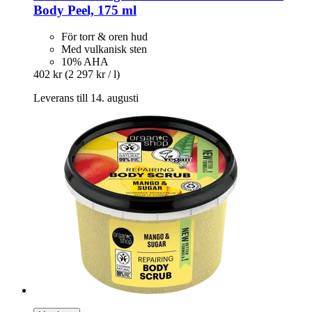
Body Peel, 175 ml
För torr & oren hud
Med vulkanisk sten
10% AHA
402 kr
(2 297 kr / l)
Leverans till 14. augusti