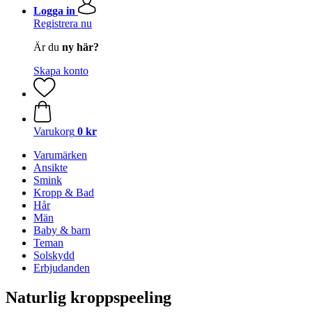
Logga in
Registrera nu
Är du
ny här?
Skapa konto
Varukorg
0 kr
Varumärken
Ansikte
Smink
Kropp & Bad
Hår
Män
Baby & barn
Teman
Solskydd
Erbjudanden
Naturlig kroppspeeling