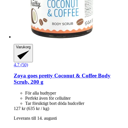
Varukorg
4.7 (50)
Zoya goes pretty
Coconut & Coffee Body
Scrub, 200 g
För alla hudtyper
Perfekt även för celluliter
Tar försiktigt bort döda hudceller
127 kr
(635 kr / kg)
Leverans till 14. augusti