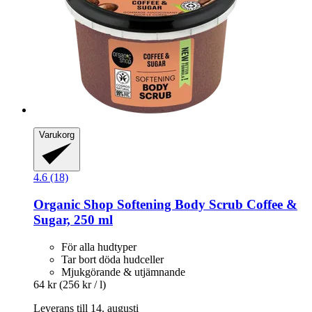
Varukorg
4.6 (18)
Organic Shop
Softening Body Scrub Coffee &
Sugar, 250 ml
För alla hudtyper
Tar bort döda hudceller
Mjukgörande & utjämnande
64 kr
(256 kr / l)
Leverans till 14. augusti