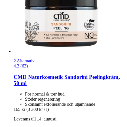
2 Alternativ
4.3 (63)
CMD Naturkosmetik
Sandorini Peelingkräm,
50 ml
För normal & torr hud
Stöder regenerering
Skonsamt exfolierande och utjämnande
165 kr
(3 300 kr / l)
Leverans till 14. augusti