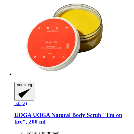
Varukorg
5.0 (2)
UOGA UOGA
Natural Body Scrub "I'm on
fire", 200 ml
För alla hudtyper