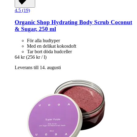
4.5 (19)
Organic Shop
Hydrating Body Scrub Coconut
& Sugar, 250 ml
För alla hudtyper
Med en delikat kokosdoft
Tar bort döda hudceller
64 kr
(256 kr / l)
Leverans till 14. augusti