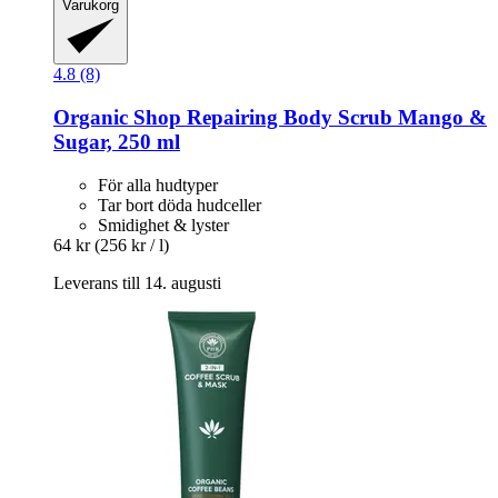
Varukorg
4.8 (8)
Organic Shop
Repairing Body Scrub Mango &
Sugar, 250 ml
För alla hudtyper
Tar bort döda hudceller
Smidighet & lyster
64 kr
(256 kr / l)
Leverans till 14. augusti