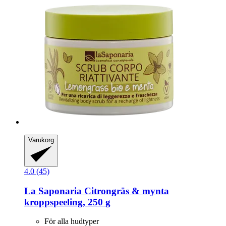
Varukorg
4.0 (45)
La Saponaria
Citrongräs & mynta
kroppspeeling, 250 g
För alla hudtyper