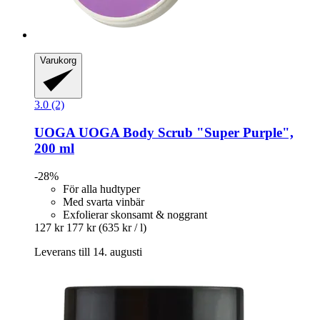
Varukorg
3.0 (2)
UOGA UOGA
Body Scrub "Super Purple",
200 ml
-28%
För alla hudtyper
Med svarta vinbär
Exfolierar skonsamt & noggrant
127 kr
177 kr
(635 kr / l)
Leverans till 14. augusti