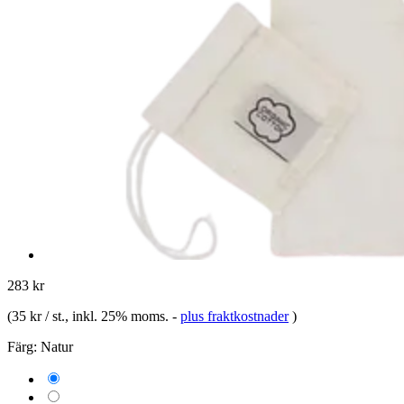
283 kr
(
35 kr / st.
, inkl. 25% moms.
-
plus fraktkostnader
)
Färg:
Natur