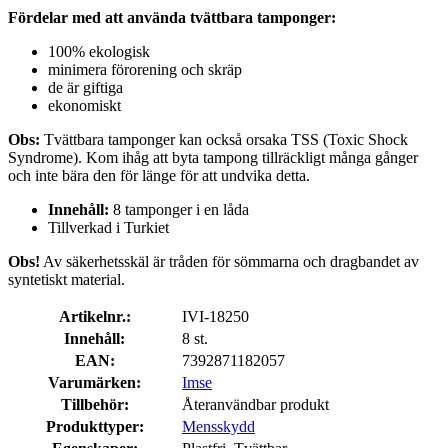
Fördelar med att använda tvättbara tamponger:
100% ekologisk
minimera förorening och skräp
de är giftiga
ekonomiskt
Obs:
Tvättbara tamponger kan också orsaka TSS (Toxic Shock
Syndrome). Kom ihåg att byta tampong tillräckligt många gånger
och inte bära den för länge för att undvika detta.
Innehåll:
8 tamponger i en låda
Tillverkad i Turkiet
Obs!
Av säkerhetsskäl är tråden för sömmarna och dragbandet av
syntetiskt material.
Artikelnr.:
IVI-18250
Innehåll:
8 st.
EAN:
7392871182057
Varumärken:
Imse
Tillbehör:
Återanvändbar produkt
Produkttyper:
Mensskydd