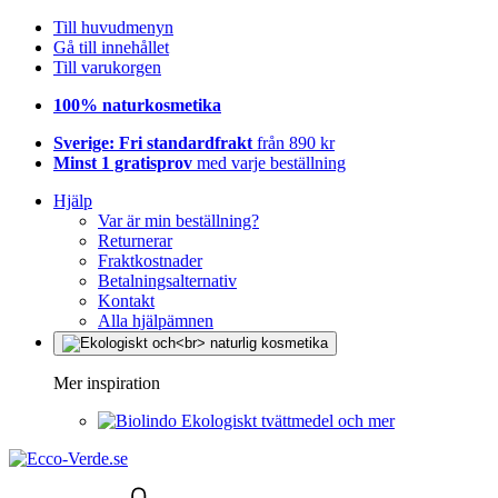
Till huvudmenyn
Gå till innehållet
Till varukorgen
100% naturkosmetika
Sverige: Fri standardfrakt
från 890 kr
Minst 1 gratisprov
med varje beställning
Hjälp
Var är min beställning?
Returnerar
Fraktkostnader
Betalningsalternativ
Kontakt
Alla hjälpämnen
Mer inspiration
Ekologiskt tvättmedel och mer