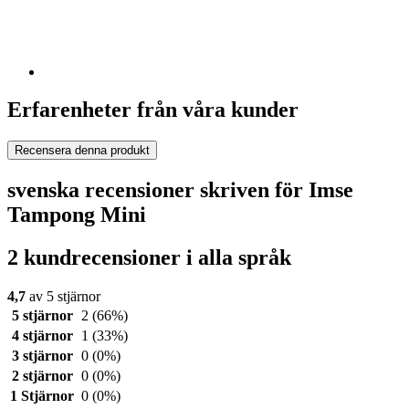
Erfarenheter från våra kunder
Recensera denna produkt
svenska recensioner skriven för Imse
Tampong Mini
2 kundrecensioner i alla språk
4,7
av 5 stjärnor
5 stjärnor
2
(66%)
4 stjärnor
1
(33%)
3 stjärnor
0
(0%)
2 stjärnor
0
(0%)
1 Stjärnor
0
(0%)