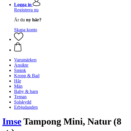
Logga in
Registrera nu
Är du
ny här?
Skapa konto
Varumärken
Ansikte
Smink
Kropp & Bad
Hår
Män
Baby & barn
Teman
Solskydd
Erbjudanden
Imse
Tampong Mini, Natur (8