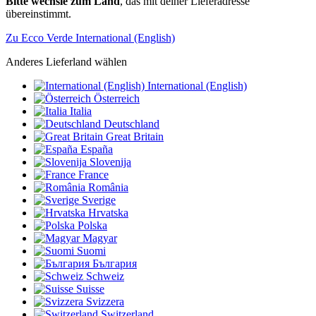
Bitte wechsle zum Land
, das mit deiner Lieferadresse
übereinstimmt.
Zu Ecco Verde International (English)
Anderes Lieferland wählen
International (English)
Österreich
Italia
Deutschland
Great Britain
España
Slovenija
France
România
Sverige
Hrvatska
Polska
Magyar
Suomi
България
Schweiz
Suisse
Svizzera
Switzerland