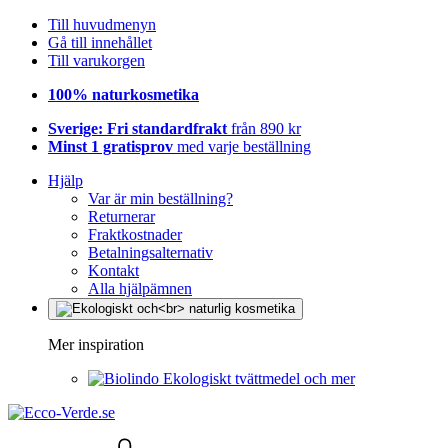
Till huvudmenyn
Gå till innehållet
Till varukorgen
100% naturkosmetika
Sverige: Fri standardfrakt
från 890 kr
Minst 1 gratisprov
med varje beställning
Hjälp
Var är min beställning?
Returnerar
Fraktkostnader
Betalningsalternativ
Kontakt
Alla hjälpämnen
Mer inspiration
Ekologiskt tvättmedel och mer