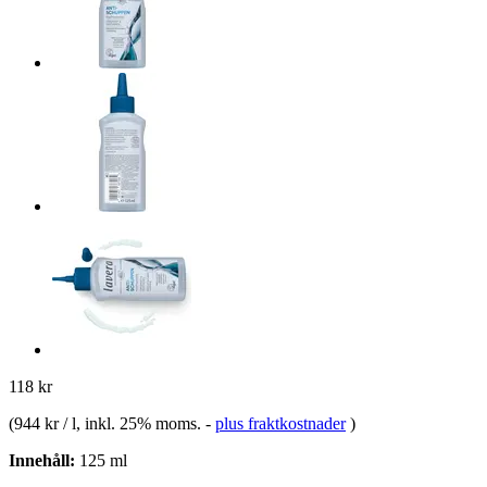
118 kr
(
944 kr / l
, inkl. 25% moms.
-
plus fraktkostnader
)
Innehåll:
125 ml