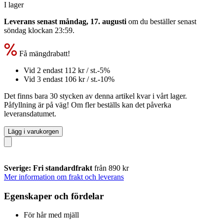
I lager
Leverans senast måndag, 17. augusti
om du beställer senast
söndag klockan 23:59
.
Få mängdrabatt!
Vid 2 endast
112 kr
/ st.
-5%
Vid 3 endast
106 kr
/ st.
-10%
Det finns bara 30 stycken av denna artikel kvar i vårt lager.
Påfyllning är på väg! Om fler beställs kan det påverka
leveransdatumet.
Lägg i varukorgen
Sverige: Fri standardfrakt
från 890 kr
Mer information om frakt och leverans
Egenskaper och fördelar
För hår med mjäll