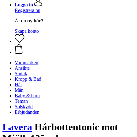
Logga in
Registrera nu
Är du
ny här?
Skapa konto
Varumärken
Ansikte
Smink
Kropp & Bad
Hår
Män
Baby & barn
Teman
Solskydd
Erbjudanden
Lavera
Hårbottentonic mot