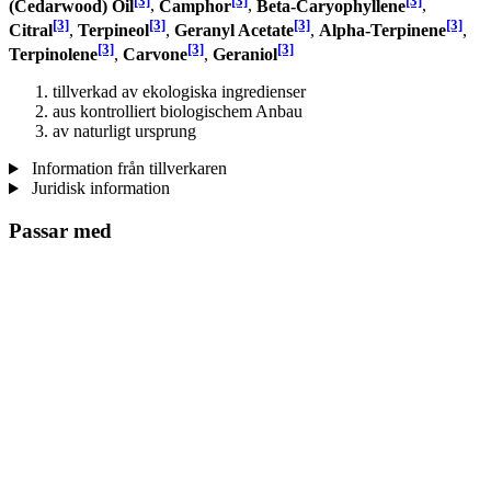
(Cedarwood) Oil
,
Camphor
,
Beta-Caryophyllene
,
[3]
[3]
[3]
[3]
Citral
,
Terpineol
,
Geranyl Acetate
,
Alpha-Terpinene
,
[3]
[3]
[3]
Terpinolene
,
Carvone
,
Geraniol
tillverkad av ekologiska ingredienser
aus kontrolliert biologischem Anbau
av naturligt ursprung
Information från tillverkaren
Juridisk information
Passar med