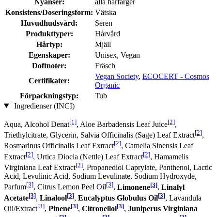
Nyanser:
alla hårfärger
Konsistens/Doseringsform:
Vätska
Huvudhudsvård:
Seren
Produkttyper:
Hårvård
Hårtyp:
Mjäll
Egenskaper:
Unisex, Vegan
Doftnoter:
Fräsch
Vegan Society
,
ECOCERT - Cosmos
Certifikater:
Organic
Förpackningstyp:
Tub
Ingredienser (INCI)
[1]
[2]
Aqua, Alcohol Denat
, Aloe Barbadensis Leaf Juice
,
[2]
Triethylcitrate, Glycerin, Salvia Officinalis (Sage) Leaf Extract
,
[2]
Rosmarinus Officinalis Leaf Extract
, Camelia Sinensis Leaf
[2]
[2]
Extract
, Urtica Diocia (Nettle) Leaf Extract
, Hamamelis
[2]
Virginiana Leaf Extract
, Propanediol Caprylate, Panthenol, Lactic
Acid, Levulinic Acid, Sodium Levulinate, Sodium Hydroxyde,
[3]
[3]
[3]
Parfum
, Citrus Lemon Peel Oil
,
Limonene
,
Linalyl
[3]
[3]
[3]
Acetate
,
Linalool
,
Eucalyptus Globulus Oil
, Lavandula
[3]
[3]
[3]
Oil/Extract
,
Pinene
,
Citronellol
,
Juniperus Virginiana
[3]
[3]
[3]