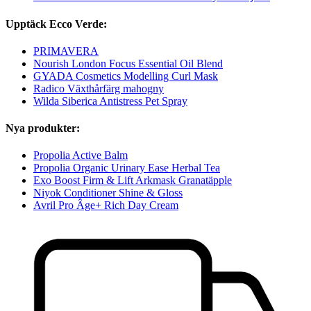
Upptäck Ecco Verde:
PRIMAVERA
Nourish London Focus Essential Oil Blend
GYADA Cosmetics Modelling Curl Mask
Radico Växthårfärg mahogny
Wilda Siberica Antistress Pet Spray
Nya produkter:
Propolia Active Balm
Propolia Organic Urinary Ease Herbal Tea
Exo Boost Firm & Lift Arkmask Granatäpple
Niyok Conditioner Shine & Gloss
Avril Pro Âge+ Rich Day Cream