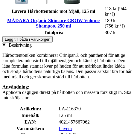
118 kr
(944
Lavera Hårbottentonic mot Mjäll, 125 ml
kr / l)
MÁDARA Organic Skincare GROW Volume
189 kr
Shampoo, 250 ml
(756 kr / l)
Totalpris:
307 kr
Lägg till båda i varukorgen
Beskrivning
Hårbottentoniken kombinerar Crinipan® och panthenol för att ge
kompletterande vård till mjällbenägen och känslig hårbotten. Den
lätta formulan stannar kvar på huden för att märkbart lindra klåda
och stödja hårbottens naturliga balans. Den passar särskilt bra för hår
med mjäll och ger skonsamt stöd till hårbotten.
Användning:
Applicera dagligen direkt på hårbotten och massera försiktigt in. Ska
inte sköljas ur.
Artikelnr.:
LA-116370
Innehåll:
125 ml
EAN:
4021457667062
Varumärken:
Lavera