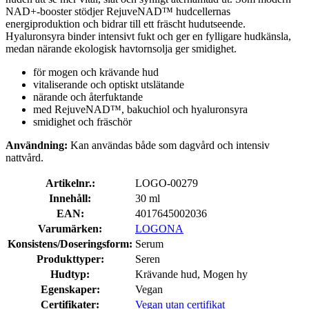
NAD+-booster stödjer RejuveNAD™ hudcellernas
energiproduktion och bidrar till ett fräscht hudutseende.
Hyaluronsyra binder intensivt fukt och ger en fylligare hudkänsla,
medan närande ekologisk havtornsolja ger smidighet.
för mogen och krävande hud
vitaliserande och optiskt utslätande
närande och återfuktande
med RejuveNAD™, bakuchiol och hyaluronsyra
smidighet och fräschör
Användning:
Kan användas både som dagvård och intensiv
nattvård.
Artikelnr.:
LOGO-00279
Innehåll:
30 ml
EAN:
4017645002036
Varumärken:
LOGONA
Konsistens/Doseringsform:
Serum
Produkttyper:
Seren
Hudtyp:
Krävande hud, Mogen hy
Egenskaper:
Vegan
Certifikater:
Vegan utan certifikat