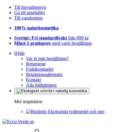
Till huvudmenyn
Gå till innehållet
Till varukorgen
100% naturkosmetika
Sverige: Fri standardfrakt
från 890 kr
Minst 1 gratisprov
med varje beställning
Hjälp
Var är min beställning?
Returnerar
Fraktkostnader
Betalningsalternativ
Kontakt
Alla hjälpämnen
Mer inspiration
Ekologiskt tvättmedel och mer