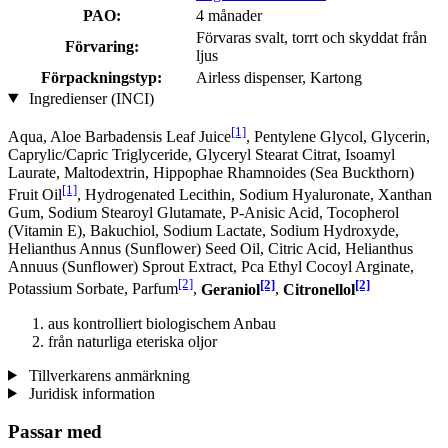
PAO:
4 månader
Förvaras svalt, torrt och skyddat från
Förvaring:
ljus
Förpackningstyp:
Airless dispenser, Kartong
Ingredienser (INCI)
[1]
Aqua, Aloe Barbadensis Leaf Juice
, Pentylene Glycol, Glycerin,
Caprylic/Capric Triglyceride, Glyceryl Stearat Citrat, Isoamyl
Laurate, Maltodextrin, Hippophae Rhamnoides (Sea Buckthorn)
[1]
Fruit Oil
, Hydrogenated Lecithin, Sodium Hyaluronate, Xanthan
Gum, Sodium Stearoyl Glutamate, P-Anisic Acid, Tocopherol
(Vitamin E), Bakuchiol, Sodium Lactate, Sodium Hydroxyde,
Helianthus Annus (Sunflower) Seed Oil, Citric Acid, Helianthus
Annuus (Sunflower) Sprout Extract, Pca Ethyl Cocoyl Arginate,
[2]
[2]
[2]
Potassium Sorbate, Parfum
,
Geraniol
,
Citronellol
aus kontrolliert biologischem Anbau
från naturliga eteriska oljor
Tillverkarens anmärkning
Juridisk information
Passar med