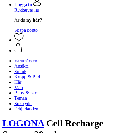
Logga in
Registrera nu
Är du
ny här?
Skapa konto
Varumärken
Ansikte
Smink
Kropp & Bad
Hår
Män
Baby & barn
Teman
Solskydd
Erbjudanden
LOGONA
Cell Recharge