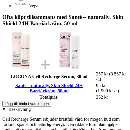
Vegan
Ofta köpt tillsammans med Santé – naturally. Skin
Shield 24H Barriärkräm, 50 ml
257 kr
(8 567 kr
LOGONA Cell Recharge Serum, 30 ml
/ l)
Santé – naturally. Skin Shield 24H
95 kr
Barriärkräm, 50 ml
(1 900 kr / l)
Totalpris:
352 kr
Lägg till båda i varukorgen
Beskrivning
Cell Recharge Serum erbjuder kraftfull vård för mogen hud som
förlorar spänst och naturlig energi. Den riktade formulan hjälper
huden att se mer vital, slät och synligt återhämtad ut. Som modern