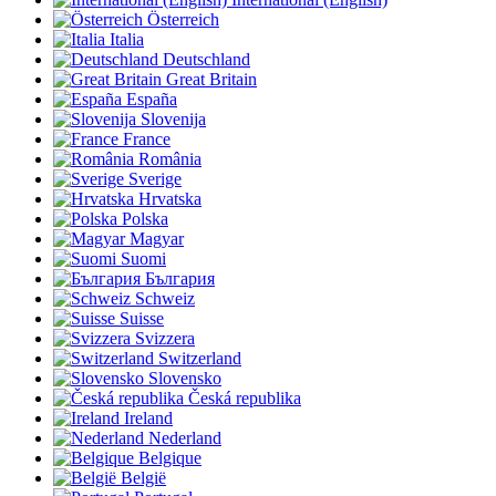
Österreich
Italia
Deutschland
Great Britain
España
Slovenija
France
România
Sverige
Hrvatska
Polska
Magyar
Suomi
България
Schweiz
Suisse
Svizzera
Switzerland
Slovensko
Česká republika
Ireland
Nederland
Belgique
België