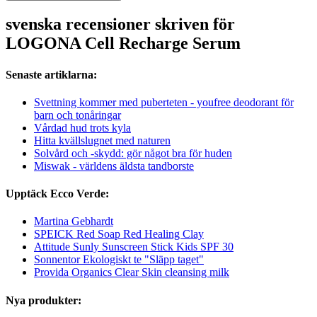
svenska recensioner skriven för
LOGONA Cell Recharge Serum
Senaste artiklarna:
Svettning kommer med puberteten - youfree deodorant för
barn och tonåringar
Vårdad hud trots kyla
Hitta kvällslugnet med naturen
Solvård och -skydd: gör något bra för huden
Miswak - världens äldsta tandborste
Upptäck Ecco Verde:
Martina Gebhardt
SPEICK Red Soap Red Healing Clay
Attitude Sunly Sunscreen Stick Kids SPF 30
Sonnentor Ekologiskt te "Släpp taget"
Provida Organics Clear Skin cleansing milk
Nya produkter: