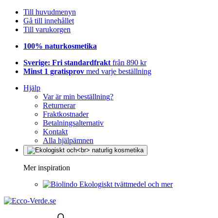
Till huvudmenyn
Gå till innehållet
Till varukorgen
100% naturkosmetika
Sverige: Fri standardfrakt
från 890 kr
Minst 1 gratisprov
med varje beställning
Hjälp
Var är min beställning?
Returnerar
Fraktkostnader
Betalningsalternativ
Kontakt
Alla hjälpämnen
Mer inspiration
Ekologiskt tvättmedel och mer