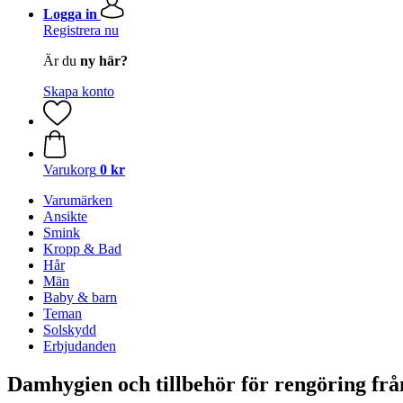
Logga in
Registrera nu
Är du
ny här?
Skapa konto
Varukorg
0 kr
Varumärken
Ansikte
Smink
Kropp & Bad
Hår
Män
Baby & barn
Teman
Solskydd
Erbjudanden
Damhygien och tillbehör för rengöring frå