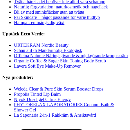
Tvätta håret - det behöver inte alltid vara schampo
Naturlig färgvariation: naturkosmetik och nagellack
Bli av med sminkfläckar utan att tvätta
Pai Skincare – något passande för varje hudtyp
Hampa - en mångsidig växt
Upptäck Ecco Verde:
URTEKRAM Nordic Beauty
Schau auf di Mandarinolja Ekologisk
Officina Naturae Näringsgivande & mjukgörande kroppskräm
Organic Coffee & Sugar Skin Toning Body Scrub
Lavera Soft Eye Make-Up Remover
Nya produkter:
Weleda Clear & Pure Skin Serum Booster Drops
Propolia Tinted Lip Balm
Niyok Duschgel Citrus Energy
PHYTORELAX LABORATORIES Coconut Bath &
Shower Gel
La Saponaria 2-in-1 Rakkräm & Ansiktsvård