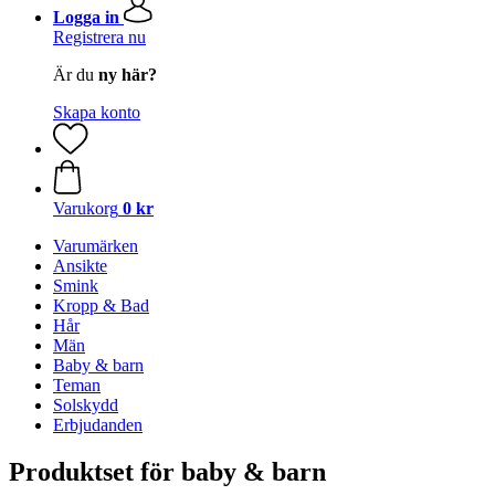
Logga in
Registrera nu
Är du
ny här?
Skapa konto
Varukorg
0 kr
Varumärken
Ansikte
Smink
Kropp & Bad
Hår
Män
Baby & barn
Teman
Solskydd
Erbjudanden
Produktset för baby & barn