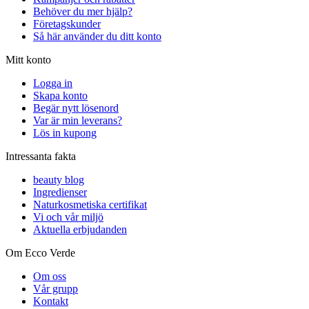
Behöver du mer hjälp?
Företagskunder
Så här använder du ditt konto
Mitt konto
Logga in
Skapa konto
Begär nytt lösenord
Var är min leverans?
Lös in kupong
Intressanta fakta
beauty blog
Ingredienser
Naturkosmetiska certifikat
Vi och vår miljö
Aktuella erbjudanden
Om Ecco Verde
Om oss
Vår grupp
Kontakt