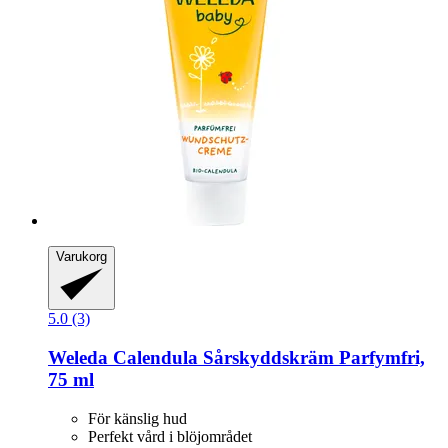
Varukorg
5.0 (3)
Weleda
Calendula Sårskyddskräm Parfymfri,
75 ml
För känslig hud
Perfekt vård i blöjområdet