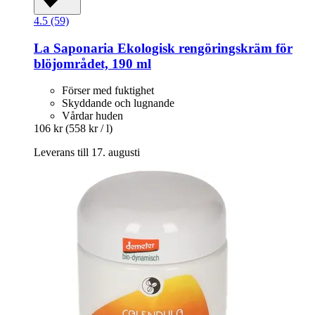
4.5 (59)
La Saponaria
Ekologisk rengöringskräm för
blöjområdet, 190 ml
Förser med fuktighet
Skyddande och lugnande
Vårdar huden
106 kr
(558 kr / l)
Leverans till 17. augusti