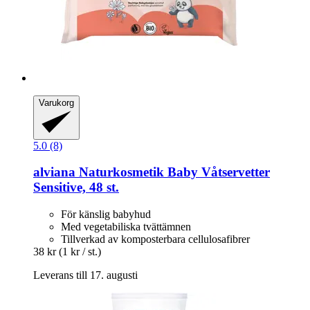
Varukorg
5.0 (8)
alviana Naturkosmetik
Baby Våtservetter
Sensitive, 48 st.
För känslig babyhud
Med vegetabiliska tvättämnen
Tillverkad av komposterbara cellulosafibrer
38 kr
(1 kr / st.)
Leverans till 17. augusti