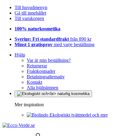
Till huvudmenyn
Gå till innehållet
Till varukorgen
100% naturkosmetika
Sverige: Fri standardfrakt
från 890 kr
Minst 1 gratisprov
med varje beställning
Hjälp
Var är min beställning?
Returnerar
Fraktkostnader
Betalningsalternativ
Kontakt
Alla hjälpämnen
Mer inspiration
Ekologiskt tvättmedel och mer