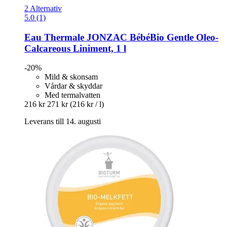
2 Alternativ
5.0 (1)
Eau Thermale JONZAC
BébéBio Gentle Oleo-​
Calcareous Liniment, 1 l
-20%
Mild & skonsam
Vårdar & skyddar
Med termalvatten
216 kr
271 kr
(216 kr / l)
Leverans till 14. augusti