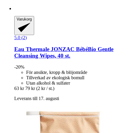
Varukorg
5.0 (2)
Eau Thermale JONZAC
BébéBio Gentle
Cleansing Wipes, 40 st.
-20%
För ansikte, kropp & blöjområde
Tillverkad av ekologisk bomull
Utan alkohol & sulfater
63 kr
79 kr
(2 kr / st.)
Leverans till 17. augusti