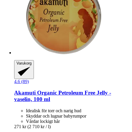
Varukorg
4.6 (89)
Akamuti
Organic Petroleum Free Jelly -​
vaselin, 100 ml
Idealisk för torr och narig hud
Skyddar och lugnar babyrumpor
Vårdar lockigt hår
271 kr
(2 710 kr / l)