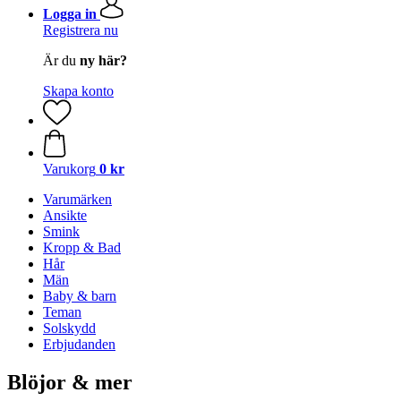
Logga in
Registrera nu
Är du
ny här?
Skapa konto
Varukorg
0 kr
Varumärken
Ansikte
Smink
Kropp & Bad
Hår
Män
Baby & barn
Teman
Solskydd
Erbjudanden
Blöjor & mer