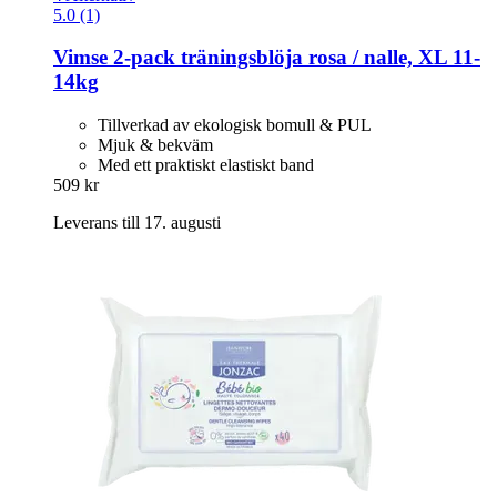
5.0 (1)
Vimse
2-​pack träningsblöja rosa / nalle, XL 11-​
14kg
Tillverkad av ekologisk bomull & PUL
Mjuk & bekväm
Med ett praktiskt elastiskt band
509 kr
Leverans till 17. augusti