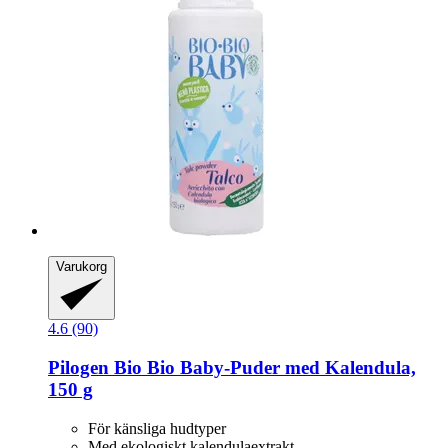
Varukorg
4.6 (90)
Pilogen
Bio Bio Baby-​Puder med Kalendula,
150 g
För känsliga hudtyper
Med ekologiskt kalendulaextrakt