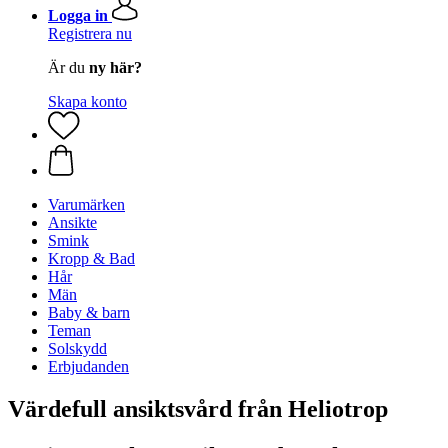
Logga in
Registrera nu
Är du
ny här?
Skapa konto
Varumärken
Ansikte
Smink
Kropp & Bad
Hår
Män
Baby & barn
Teman
Solskydd
Erbjudanden
Värdefull ansiktsvård från Heliotrop