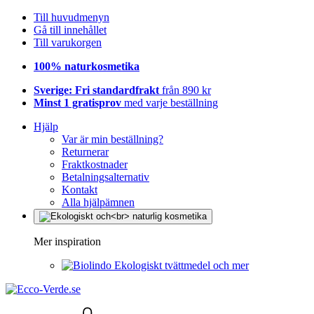
Till huvudmenyn
Gå till innehållet
Till varukorgen
100% naturkosmetika
Sverige: Fri standardfrakt
från 890 kr
Minst 1 gratisprov
med varje beställning
Hjälp
Var är min beställning?
Returnerar
Fraktkostnader
Betalningsalternativ
Kontakt
Alla hjälpämnen
Mer inspiration
Ekologiskt tvättmedel och mer