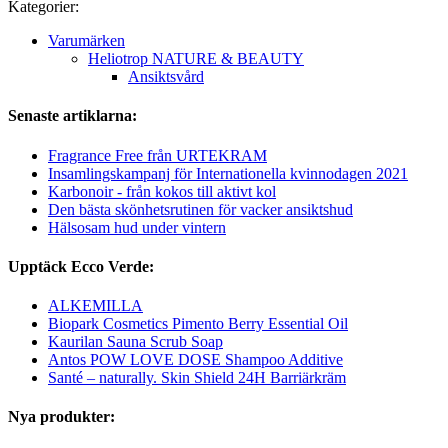
Kategorier:
Varumärken
Heliotrop NATURE & BEAUTY
Ansiktsvård
Senaste artiklarna:
Fragrance Free från URTEKRAM
Insamlingskampanj för Internationella kvinnodagen 2021
Karbonoir - från kokos till aktivt kol
Den bästa skönhetsrutinen för vacker ansiktshud
Hälsosam hud under vintern
Upptäck Ecco Verde:
ALKEMILLA
Biopark Cosmetics Pimento Berry Essential Oil
Kaurilan Sauna Scrub Soap
Antos POW LOVE DOSE Shampoo Additive
Santé – naturally. Skin Shield 24H Barriärkräm
Nya produkter: