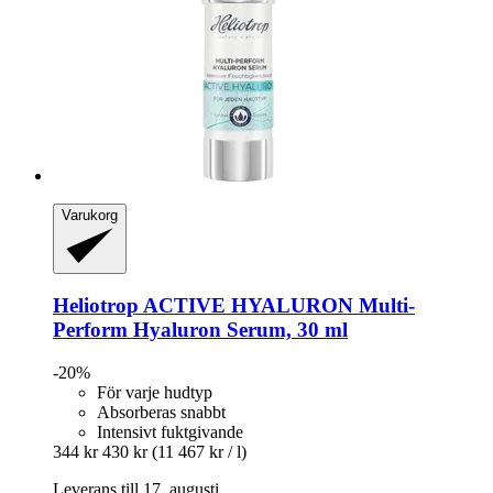
Varukorg
Heliotrop
ACTIVE HYALURON Multi-​
Perform Hyaluron Serum, 30 ml
-20%
För varje hudtyp
Absorberas snabbt
Intensivt fuktgivande
344 kr
430 kr
(11 467 kr / l)
Leverans till 17. augusti