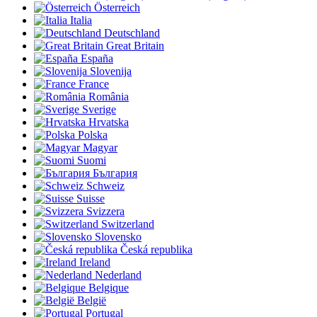
Österreich
Italia
Deutschland
Great Britain
España
Slovenija
France
România
Sverige
Hrvatska
Polska
Magyar
Suomi
България
Schweiz
Suisse
Svizzera
Switzerland
Slovensko
Česká republika
Ireland
Nederland
Belgique
België
Portugal