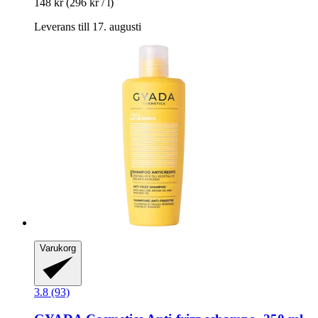
148 kr
(296 kr / l)
Leverans till 17. augusti
Varukorg
3.8 (93)