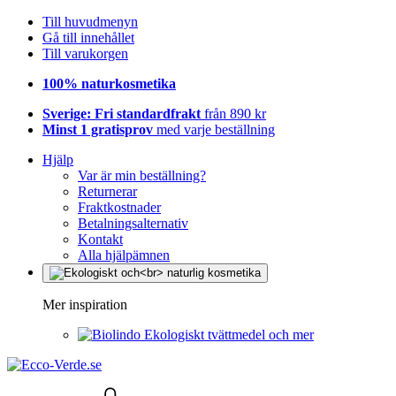
Till huvudmenyn
Gå till innehållet
Till varukorgen
100% naturkosmetika
Sverige: Fri standardfrakt
från 890 kr
Minst 1 gratisprov
med varje beställning
Hjälp
Var är min beställning?
Returnerar
Fraktkostnader
Betalningsalternativ
Kontakt
Alla hjälpämnen
Mer inspiration
Ekologiskt tvättmedel och mer