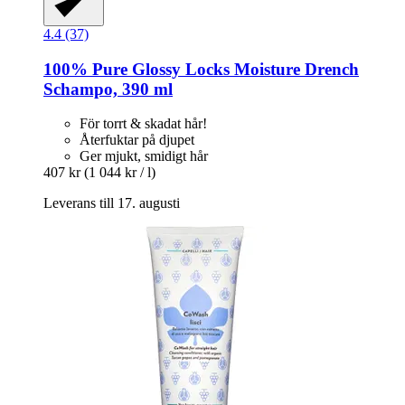
4.4 (37)
100% Pure
Glossy Locks Moisture Drench
Schampo, 390 ml
För torrt & skadat hår!
Återfuktar på djupet
Ger mjukt, smidigt hår
407 kr
(1 044 kr / l)
Leverans till 17. augusti