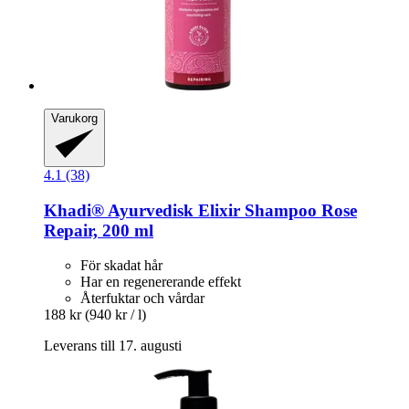
Varukorg
4.1 (38)
Khadi®
Ayurvedisk Elixir Shampoo Rose
Repair, 200 ml
För skadat hår
Har en regenererande effekt
Återfuktar och vårdar
188 kr
(940 kr / l)
Leverans till 17. augusti