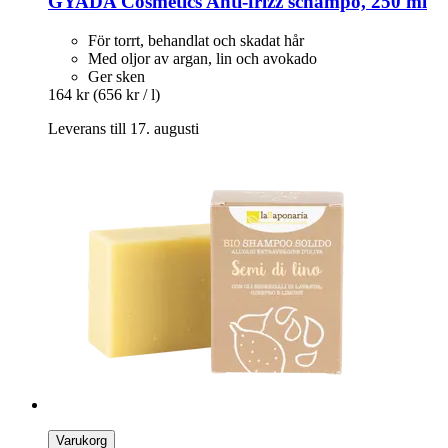
GYADA Cosmetics
Anti-​frizz schampo, 250 ml
För torrt, behandlat och skadat hår
Med oljor av argan, lin och avokado
Ger sken
164 kr
(656 kr / l)
Leverans till 17. augusti
Varukorg