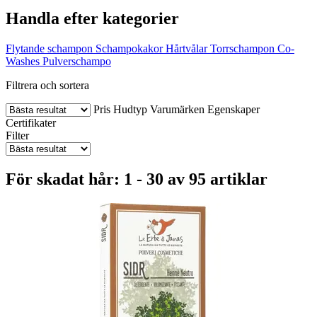
Handla efter kategorier
Flytande schampon
Schampokakor
Hårtvålar
Torrschampon
Co-
Washes
Pulverschampo
Filtrera och sortera
Pris
Hudtyp
Varumärken
Egenskaper
Certifikater
Filter
För skadat hår: 1 - 30 av 95 artiklar