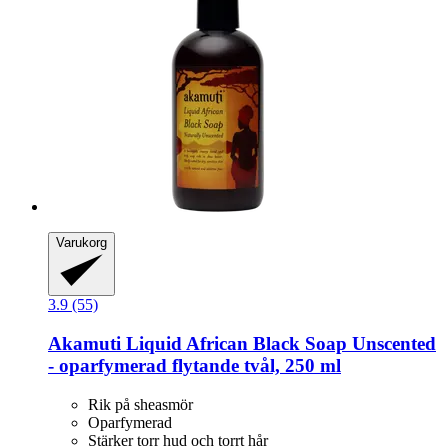
Varukorg
3.9 (55)
Akamuti
Liquid African Black Soap Unscented
-​ oparfymerad flytande tvål, 250 ml
Rik på sheasmör
Oparfymerad
Stärker torr hud och torrt hår