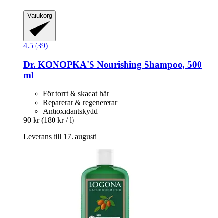
Varukorg
4.5 (39)
Dr. KONOPKA'S
Nourishing Shampoo, 500
ml
För torrt & skadat hår
Reparerar & regenererar
Antioxidantskydd
90 kr
(180 kr / l)
Leverans till 17. augusti