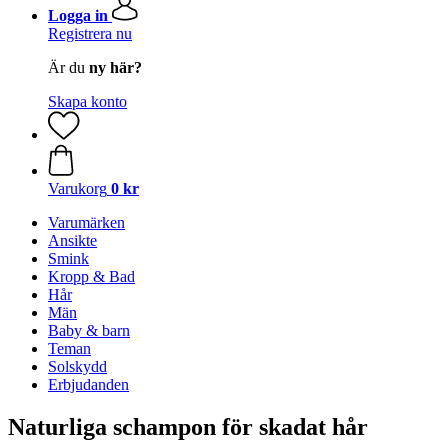
Logga in
Registrera nu
Är du
ny här?
Skapa konto
Varukorg
0 kr
Varumärken
Ansikte
Smink
Kropp & Bad
Hår
Män
Baby & barn
Teman
Solskydd
Erbjudanden
Naturliga schampon för skadat hår