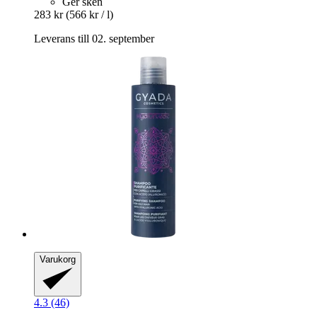
Ger sken
283 kr
(566 kr / l)
Leverans till 02. september
Varukorg
4.3 (46)