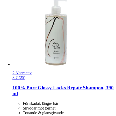
2 Alternativ
3.7 (25)
100% Pure
Glossy Locks Repair Shampoo, 390
ml
För skadat, längre hår
Skyddar mot torrhet
Tonande & glansgivande