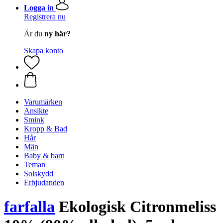
Logga in
Registrera nu
Är du
ny här?
Skapa konto
Varumärken
Ansikte
Smink
Kropp & Bad
Hår
Män
Baby & barn
Teman
Solskydd
Erbjudanden
farfalla
Ekologisk Citronmeliss