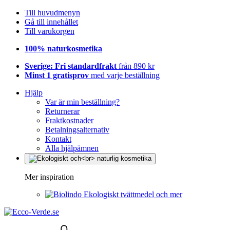
Till huvudmenyn
Gå till innehållet
Till varukorgen
100% naturkosmetika
Sverige: Fri standardfrakt
från 890 kr
Minst 1 gratisprov
med varje beställning
Hjälp
Var är min beställning?
Returnerar
Fraktkostnader
Betalningsalternativ
Kontakt
Alla hjälpämnen
Mer inspiration
Ekologiskt tvättmedel och mer