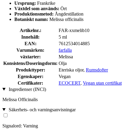
Ursprung:
Frankrike
Växtdel som används:
Ört
Produktionsmetod:
Ångdestillation
Botaniskt namn:
Melissa officinalis
Artikelnr.:
FAR-xxmelib10
Innehåll:
5 ml
EAN:
7612534014885
Varumärken:
farfalla
växtarter:
Melissa
Konsistens/Doseringsform:
Olja
Produkttyper:
Eteriska oljor,
Rumsdofter
Egenskaper:
Vegan
Certifikater:
ECOCERT
,
Vegan utan certifikat
Ingredienser (INCI)
Melissa Officinalis
Säkerhets- och varningsanvisningar
Signalord: Varning