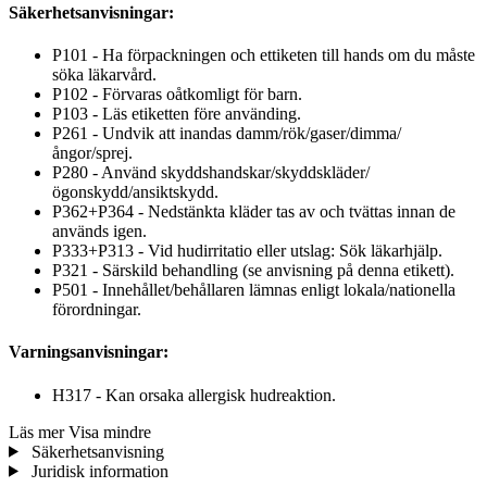
Säkerhetsanvisningar:
P101 - Ha förpackningen och ettiketen till hands om du måste
söka läkarvård.
P102 - Förvaras oåtkomligt för barn.
P103 - Läs etiketten före använding.
P261 - Undvik att inandas damm/rök/gaser/dimma/
ångor/sprej.
P280 - Använd skyddshandskar/skyddskläder/
ögonskydd/ansiktskydd.
P362+P364 - Nedstänkta kläder tas av och tvättas innan de
används igen.
P333+P313 - Vid hudirritatio eller utslag: Sök läkarhjälp.
P321 - Särskild behandling (se anvisning på denna etikett).
P501 - Innehållet/behållaren lämnas enligt lokala/nationella
förordningar.
Varningsanvisningar:
H317 - Kan orsaka allergisk hudreaktion.
Läs mer
Visa mindre
Säkerhetsanvisning
Juridisk information