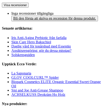
Visa recensioner
Inga recensioner tillgängliga
Bli den första att skriva en recension för denna produkt.
Senaste artiklarna:
Iris Anti-Aging Prebiotic från farfalla
Skin Care Hero Bakuchiol
Daglig vård för tonårshud med Essentiq
Ansiktsrengöring: gör du dessa misstag?
Solskensguiden
Upptäck Ecco Verde:
La Saponaria
GLOV COOLCURL™ Spider
Biopark Cosmetics ELITE Organic Essential Sweet Orange
Oil
Sisi and Joe Anti-Grease Shampoo
ACHSELKUSS Deokräm Ho Holz
Nya produkter: