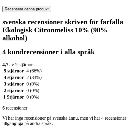
Recensera denna produkt
svenska recensioner skriven för farfalla
Ekologisk Citronmeliss 10% (90%
alkohol)
4 kundrecensioner i alla språk
4,7
av 5 stjärnor
5 stjärnor
4
(66%)
4 stjärnor
2
(33%)
3 stjärnor
0
(0%)
2 stjärnor
0
(0%)
1 Stjärnor
0
(0%)
6
recensioner
Vi har inga recensioner på svenska ännu, men vi har 4 recensioner
tillgängliga på andra språk.