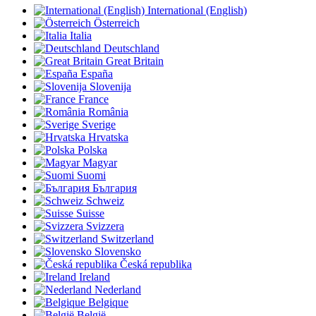
International (English)
Österreich
Italia
Deutschland
Great Britain
España
Slovenija
France
România
Sverige
Hrvatska
Polska
Magyar
Suomi
България
Schweiz
Suisse
Svizzera
Switzerland
Slovensko
Česká republika
Ireland
Nederland
Belgique
België