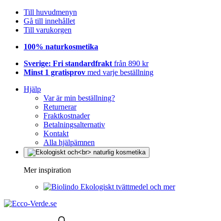
Till huvudmenyn
Gå till innehållet
Till varukorgen
100% naturkosmetika
Sverige: Fri standardfrakt
från 890 kr
Minst 1 gratisprov
med varje beställning
Hjälp
Var är min beställning?
Returnerar
Fraktkostnader
Betalningsalternativ
Kontakt
Alla hjälpämnen
Mer inspiration
Ekologiskt tvättmedel och mer