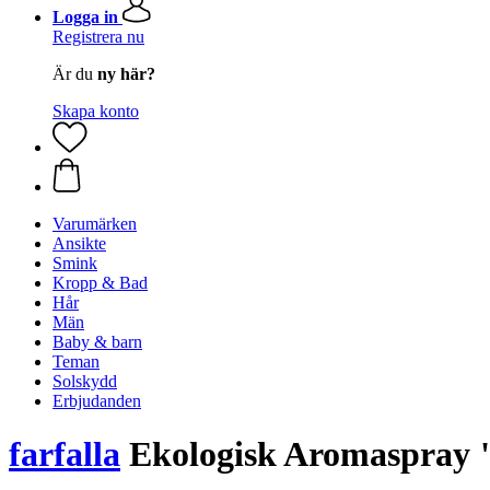
Logga in
Registrera nu
Är du
ny här?
Skapa konto
Varumärken
Ansikte
Smink
Kropp & Bad
Hår
Män
Baby & barn
Teman
Solskydd
Erbjudanden
farfalla
Ekologisk Aromaspray