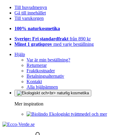
Till huvudmenyn
Gå till innehållet
Till varukorgen
100% naturkosmetika
Sverige: Fri standardfrakt
från 890 kr
Minst 1 gratisprov
med varje beställning
Hjälp
Var är min beställning?
Returnerar
Fraktkostnader
Betalningsalternativ
Kontakt
Alla hjälpämnen
Mer inspiration
Ekologiskt tvättmedel och mer