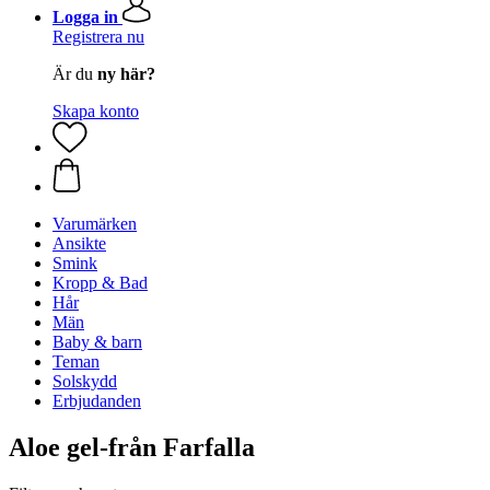
Logga in
Registrera nu
Är du
ny här?
Skapa konto
Varumärken
Ansikte
Smink
Kropp & Bad
Hår
Män
Baby & barn
Teman
Solskydd
Erbjudanden
Aloe gel-från Farfalla