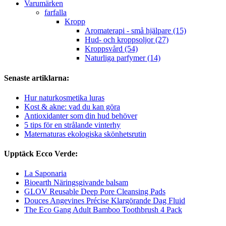
Varumärken
farfalla
Kropp
Aromaterapi - små hjälpare (15)
Hud- och kroppsoljor (27)
Kroppsvård (54)
Naturliga parfymer (14)
Senaste artiklarna:
Hur naturkosmetika luras
Kost & akne: vad du kan göra
Antioxidanter som din hud behöver
5 tips för en strålande vinterhy
Maternaturas ekologiska skönhetsrutin
Upptäck Ecco Verde:
La Saponaria
Bioearth Näringsgivande balsam
GLOV Reusable Deep Pore Cleansing Pads
Douces Angevines Précise Klargörande Dag Fluid
The Eco Gang Adult Bamboo Toothbrush 4 Pack