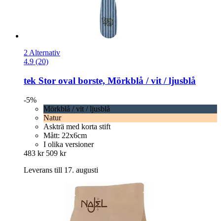
2 Alternativ
4.9 (20)
tek
Stor oval borste, Mörkblå / vit / ljusblå
-5%
Mörkblå / vit / ljusblå
Natur
Askträ med korta stift
Mått: 22x6cm
I olika versioner
483 kr
509 kr
Leverans till 17. augusti