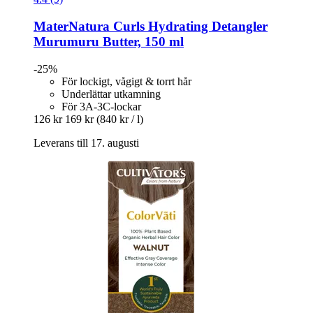
MaterNatura
Curls Hydrating Detangler
Murumuru Butter, 150 ml
-25%
För lockigt, vågigt & torrt hår
Underlättar utkamning
För 3A-3C-lockar
126 kr
169 kr
(840 kr / l)
Leverans till 17. augusti