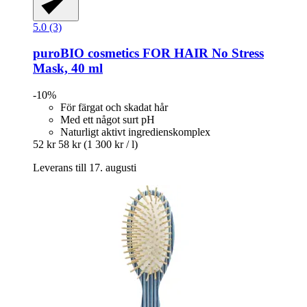
5.0 (3)
puroBIO cosmetics
FOR HAIR No Stress
Mask, 40 ml
-10%
För färgat och skadat hår
Med ett något surt pH
Naturligt aktivt ingredienskomplex
52 kr
58 kr
(1 300 kr / l)
Leverans till 17. augusti