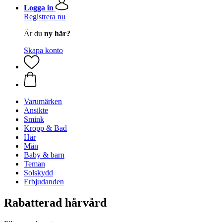
Logga in
Registrera nu
Är du
ny här?
Skapa konto
Varumärken
Ansikte
Smink
Kropp & Bad
Hår
Män
Baby & barn
Teman
Solskydd
Erbjudanden
Rabatterad hårvård