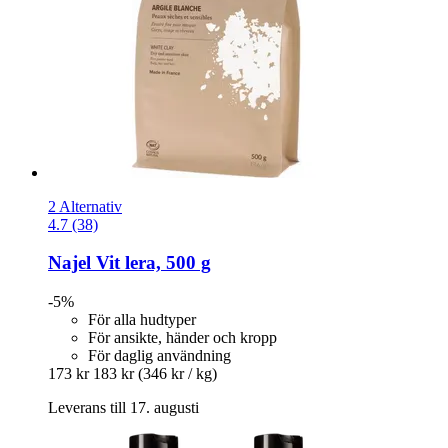
2 Alternativ
4.7 (38)
Najel
Vit lera, 500 g
-5%
För alla hudtyper
För ansikte, händer och kropp
För daglig användning
173 kr
183 kr
(346 kr / kg)
Leverans till 17. augusti