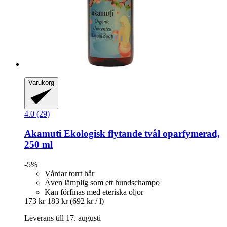
Varukorg
4.0 (29)
Akamuti
Ekologisk flytande tvål oparfymerad,
250 ml
-5%
Vårdar torrt hår
Även lämplig som ett hundschampo
Kan förfinas med eteriska oljor
173 kr
183 kr
(692 kr / l)
Leverans till 17. augusti