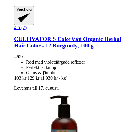
Varukorg
4.5 (2)
CULTIVATOR'S
ColorVãti Organic Herbal
Hair Color -​ 12 Burgundy, 100 g
-20%
Röd med violettfärgade reflexer
Perfekt täckning
Glans & jämnhet
103 kr
129 kr
(1 030 kr / kg)
Leverans till 17. augusti