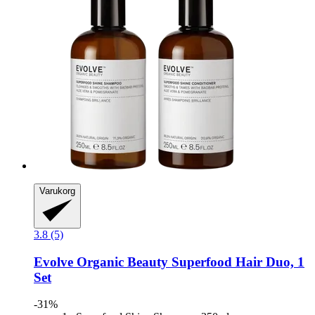
Varukorg
3.8 (5)
Evolve Organic Beauty
Superfood Hair Duo, 1
Set
-31%