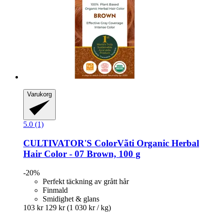
Varukorg
5.0 (1)
CULTIVATOR'S
ColorVãti Organic Herbal
Hair Color -​ 07 Brown, 100 g
-20%
Perfekt täckning av grått hår
Finmald
Smidighet & glans
103 kr
129 kr
(1 030 kr / kg)