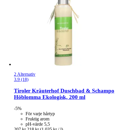
2 Alternativ
3.9 (18)
Tiroler Kräuterhof
Duschbad & Schampo
Höblomma Ekologisk, 200 ml
-5%
För varje hårtyp
Fruktig arom
pH-värde 5,5
207 kr
218 kr
(1 035 kr / l)