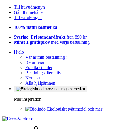
Till huvudmenyn
Gå till innehållet
Till varukorgen
100% naturkosmetika
Sverige: Fri standardfrakt
från 890 kr
Minst 1 gratisprov
med varje beställning
Hjälp
Var är min beställning?
Returnerar
Fraktkostnader
Betalningsalternativ
Kontakt
Alla hjälpämnen
Mer inspiration
Ekologiskt tvättmedel och mer