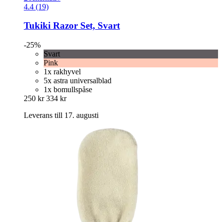
4.4 (19)
Tukiki
Razor Set, Svart
-25%
Svart
Pink
1x rakhyvel
5x astra universalblad
1x bomullspåse
250 kr
334 kr
Leverans till 17. augusti