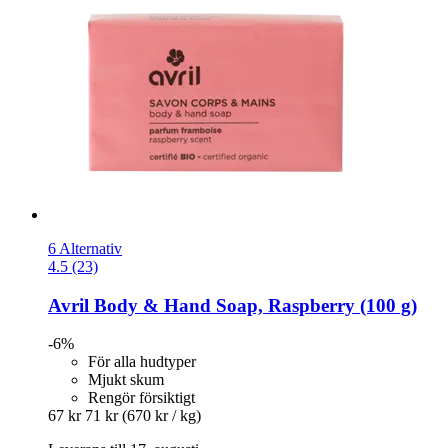
6 Alternativ
4.5 (23)
Avril
Body & Hand Soap, Raspberry (100 g)
-6%
För alla hudtyper
Mjukt skum
Rengör försiktigt
67 kr
71 kr
(670 kr / kg)