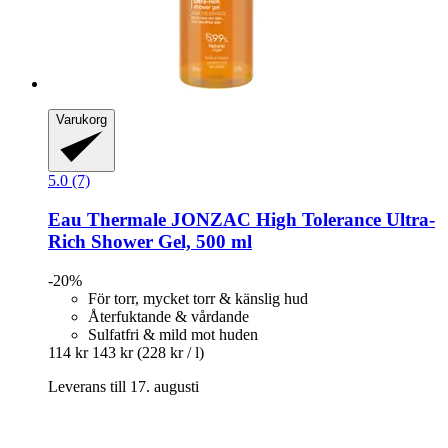
Varukorg
5.0 (7)
Eau Thermale JONZAC
High Tolerance Ultra-​
Rich Shower Gel, 500 ml
-20%
För torr, mycket torr & känslig hud
Återfuktande & vårdande
Sulfatfri & mild mot huden
114 kr
143 kr
(228 kr / l)
Leverans till 17. augusti