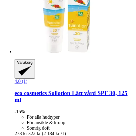
Varukorg
4.0 (1)
eco cosmetics
Sollotion Lätt vård SPF 30, 125
ml
-15%
För alla hudtyper
För ansikte & kropp
Somrig doft
273 kr
322 kr
(2 184 kr / l)