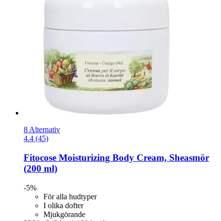
8 Alternativ
4.4 (45)
Fitocose
Moisturizing Body Cream, Sheasmör
(200 ml)
-5%
För alla hudtyper
I olika dofter
Mjukgörande