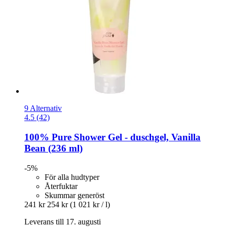
9 Alternativ
4.5 (42)
100% Pure
Shower Gel -​ duschgel, Vanilla
Bean (236 ml)
-5%
För alla hudtyper
Återfuktar
Skummar generöst
241 kr
254 kr
(1 021 kr / l)
Leverans till 17. augusti