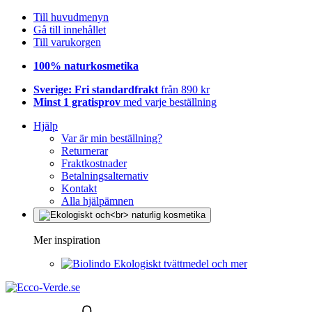
Till huvudmenyn
Gå till innehållet
Till varukorgen
100% naturkosmetika
Sverige: Fri standardfrakt
från 890 kr
Minst 1 gratisprov
med varje beställning
Hjälp
Var är min beställning?
Returnerar
Fraktkostnader
Betalningsalternativ
Kontakt
Alla hjälpämnen
Mer inspiration
Ekologiskt tvättmedel och mer