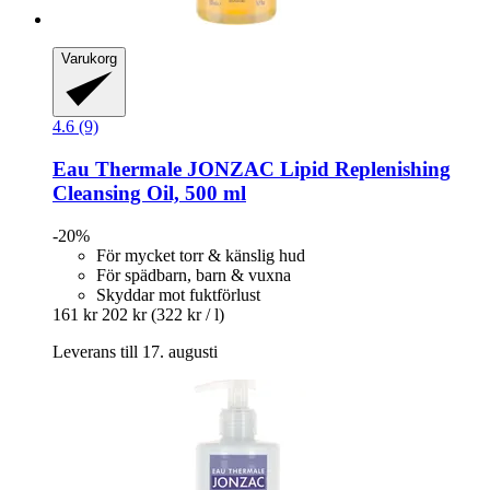
Varukorg
4.6 (9)
Eau Thermale JONZAC
Lipid Replenishing
Cleansing Oil, 500 ml
-20%
För mycket torr & känslig hud
För spädbarn, barn & vuxna
Skyddar mot fuktförlust
161 kr
202 kr
(322 kr / l)
Leverans till 17. augusti