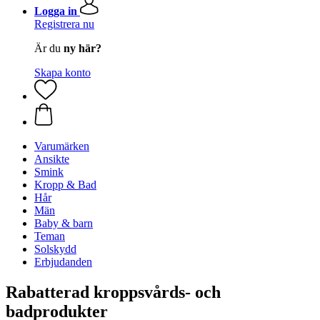
Logga in
Registrera nu
Är du
ny här?
Skapa konto
Varumärken
Ansikte
Smink
Kropp & Bad
Hår
Män
Baby & barn
Teman
Solskydd
Erbjudanden
Rabatterad kroppsvårds- och
badprodukter