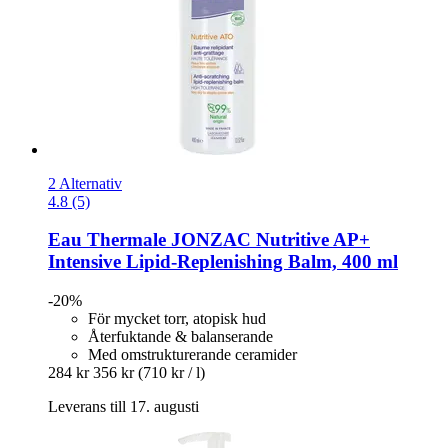
2 Alternativ
4.8 (5)
Eau Thermale JONZAC
Nutritive AP+
Intensive Lipid-​Replenishing Balm, 400 ml
-20%
För mycket torr, atopisk hud
Återfuktande & balanserande
Med omstrukturerande ceramider
284 kr
356 kr
(710 kr / l)
Leverans till 17. augusti