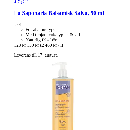
4.7 (21)
La Saponaria
Balsamisk Salva, 50 ml
-5%
För alla hudtyper
Med timjan, eukalyptus & tall
Naturlig fräschör
123 kr
130 kr
(2 460 kr / l)
Leverans till 17. augusti