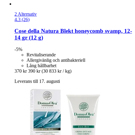
2 Alternativ
4.3 (26)
Cose della Natura
Blekt honeycomb svamp, 12-​
14 gr (12 g)
-5%
Revitaliserande
Allergivänlig och antibakteriell
Lång hållbarhet
370 kr
390 kr
(30 833 kr / kg)
Leverans till 17. augusti