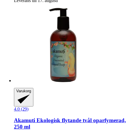
Leverans till 17. augusti
Varukorg
4.0 (29)
Akamuti
Ekologisk flytande tvål oparfymerad,
250 ml