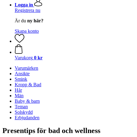
Logga in
Registrera nu
Är du
ny här?
Skapa konto
Varukorg
0 kr
Varumärken
Ansikte
Smink
Kropp & Bad
Hår
Män
Baby & barn
Teman
Solskydd
Erbjudanden
Presentips för bad och wellness