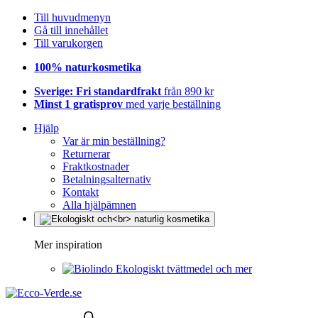
Till huvudmenyn
Gå till innehållet
Till varukorgen
100% naturkosmetika
Sverige: Fri standardfrakt
från 890 kr
Minst 1 gratisprov
med varje beställning
Hjälp
Var är min beställning?
Returnerar
Fraktkostnader
Betalningsalternativ
Kontakt
Alla hjälpämnen
Mer inspiration
Ekologiskt tvättmedel och mer