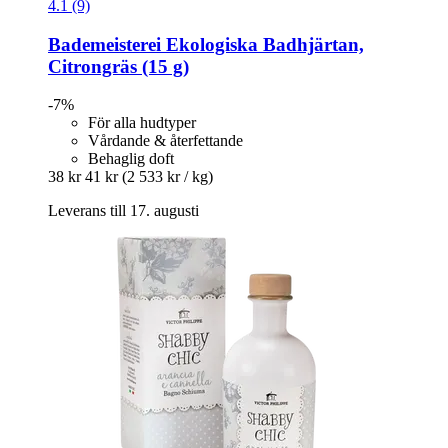
4.1 (9)
Bademeisterei
Ekologiska Badhjärtan,
Citrongräs (15 g)
-7%
För alla hudtyper
Vårdande & återfettande
Behaglig doft
38 kr
41 kr
(2 533 kr / kg)
Leverans till 17. augusti