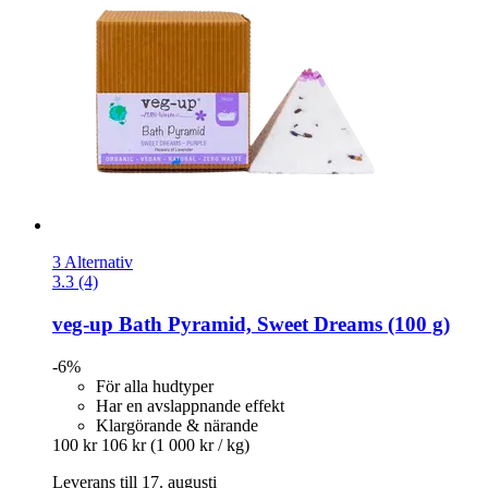
3 Alternativ
3.3 (4)
veg-up
Bath Pyramid, Sweet Dreams (100 g)
-6%
För alla hudtyper
Har en avslappnande effekt
Klargörande & närande
100 kr
106 kr
(1 000 kr / kg)
Leverans till 17. augusti