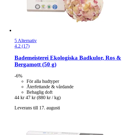
5 Alternativ
4.2 (17)
Bademeisterei
Ekologiska Badkulor, Ros &
Bergamott (50 g)
-6%
För alla hudtyper
Återfettande & vårdande
Behaglig doft
44 kr
47 kr
(880 kr / kg)
Leverans till 17. augusti