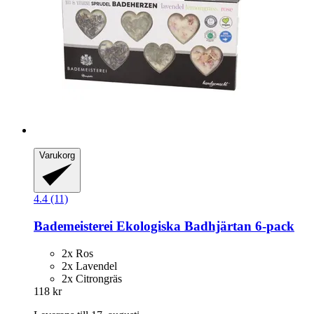
Varukorg
4.4 (11)
Bademeisterei
Ekologiska Badhjärtan 6-​pack
2x Ros
2x Lavendel
2x Citrongräs
118 kr