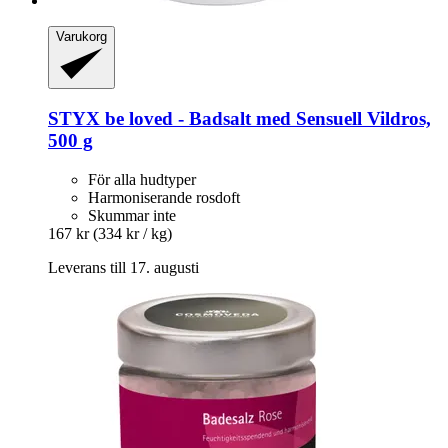
Varukorg
STYX
be loved -​ Badsalt med Sensuell Vildros,
500 g
För alla hudtyper
Harmoniserande rosdoft
Skummar inte
167 kr
(334 kr / kg)
Leverans till 17. augusti