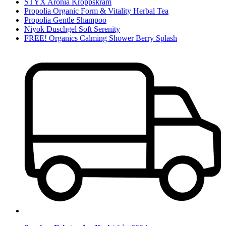
STYX Aronia Kroppskräm
Propolia Organic Form & Vitality Herbal Tea
Propolia Gentle Shampoo
Niyok Duschgel Soft Serenity
FREE! Organics Calming Shower Berry Splash