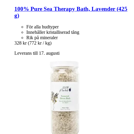
100% Pure
Sea Therapy Bath, Lavender (425
g)
För alla hudtyper
Innehåller kristalliserad tång
Rik på mineraler
328 kr
(772 kr / kg)
Leverans till 17. augusti