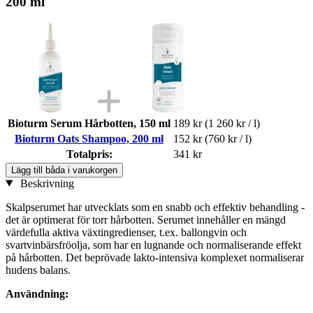
200 ml
Bioturm Serum Hårbotten, 150 ml
189 kr
(1 260 kr / l)
Bioturm Oats Shampoo, 200 ml
152 kr
(760 kr / l)
Totalpris:
341 kr
Lägg till båda i varukorgen
Beskrivning
Skalpserumet har utvecklats som en snabb och effektiv behandling -
det är optimerat för torr hårbotten. Serumet innehåller en mängd
värdefulla aktiva växtingredienser, t.ex. ballongvin och
svartvinbärsfröolja, som har en lugnande och normaliserande effekt
på hårbotten. Det beprövade lakto-intensiva komplexet normaliserar
hudens balans.
Användning: