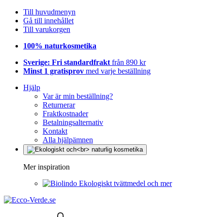
Till huvudmenyn
Gå till innehållet
Till varukorgen
100% naturkosmetika
Sverige: Fri standardfrakt
från 890 kr
Minst 1 gratisprov
med varje beställning
Hjälp
Var är min beställning?
Returnerar
Fraktkostnader
Betalningsalternativ
Kontakt
Alla hjälpämnen
Mer inspiration
Ekologiskt tvättmedel och mer