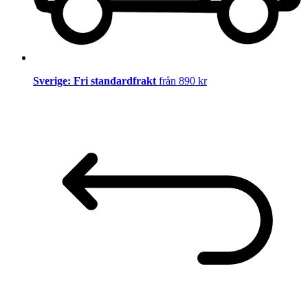
Sverige: Fri standardfrakt
från 890 kr