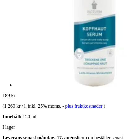
189 kr
(
1 260 kr / l
, inkl. 25% moms.
-
plus fraktkostnader
)
Innehåll:
150 ml
I lager
Leverans senast måndag, 17. augusti
om du beställer senast