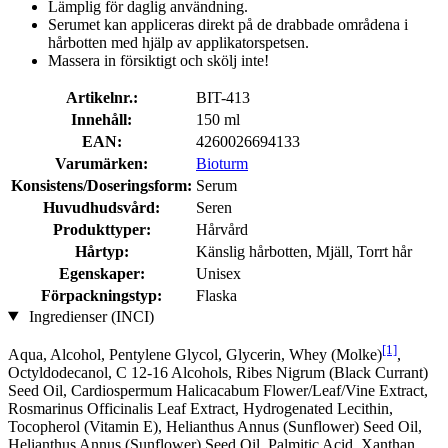
Lämplig för daglig användning.
Serumet kan appliceras direkt på de drabbade områdena i
hårbotten med hjälp av applikatorspetsen.
Massera in försiktigt och skölj inte!
Artikelnr.:
BIT-413
Innehåll:
150 ml
EAN:
4260026694133
Varumärken:
Bioturm
Konsistens/Doseringsform:
Serum
Huvudhudsvård:
Seren
Produkttyper:
Hårvård
Hårtyp:
Känslig hårbotten, Mjäll, Torrt hår
Egenskaper:
Unisex
Förpackningstyp:
Flaska
Ingredienser (INCI)
[1]
Aqua, Alcohol, Pentylene Glycol, Glycerin, Whey (Molke)
,
Octyldodecanol, C 12-16 Alcohols, Ribes Nigrum (Black Currant)
Seed Oil, Cardiospermum Halicacabum Flower/Leaf/Vine Extract,
Rosmarinus Officinalis Leaf Extract, Hydrogenated Lecithin,
Tocopherol (Vitamin E), Helianthus Annus (Sunflower) Seed Oil,
Helianthus Annus (Sunflower) Seed Oil, Palmitic Acid, Xanthan