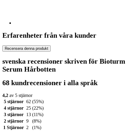
Erfarenheter från våra kunder
Recensera denna produkt
svenska recensioner skriven för Bioturm
Serum Hårbotten
68 kundrecensioner i alla språk
4,2
av 5 stjärnor
5 stjärnor
62
(55%)
4 stjärnor
25
(22%)
3 stjärnor
13
(11%)
2 stjärnor
9
(8%)
1 Stjärnor
2
(1%)