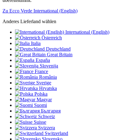
übereinstimmt.
Zu Ecco Verde International (English)
Anderes Lieferland wählen
International (English)
Österreich
Italia
Deutschland
Great Britain
España
Slovenija
France
România
Sverige
Hrvatska
Polska
Magyar
Suomi
България
Schweiz
Suisse
Svizzera
Switzerland
Slovensko