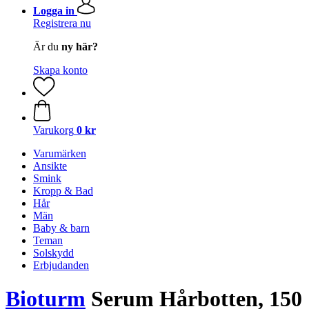
Logga in
Registrera nu
Är du
ny här?
Skapa konto
Varukorg
0 kr
Varumärken
Ansikte
Smink
Kropp & Bad
Hår
Män
Baby & barn
Teman
Solskydd
Erbjudanden
Bioturm
Serum Hårbotten, 150