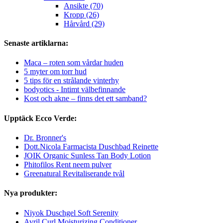
Ansikte (70)
Kropp (26)
Hårvård (29)
Senaste artiklarna:
Maca – roten som vårdar huden
5 myter om torr hud
5 tips för en strålande vinterhy
bodyotics - Intimt välbefinnande
Kost och akne – finns det ett samband?
Upptäck Ecco Verde:
Dr. Bronner's
Dott.Nicola Farmacista Duschbad Reinette
JOIK Organic Sunless Tan Body Lotion
Phitofilos Rent neem pulver
Greenatural Revitaliserande tvål
Nya produkter:
Niyok Duschgel Soft Serenity
Avril Curl Moisturizing Conditioner