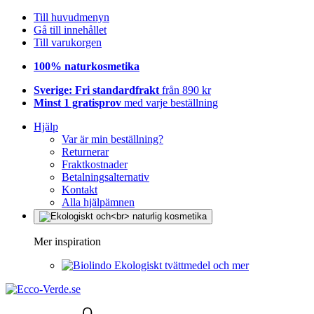
Till huvudmenyn
Gå till innehållet
Till varukorgen
100% naturkosmetika
Sverige: Fri standardfrakt
från 890 kr
Minst 1 gratisprov
med varje beställning
Hjälp
Var är min beställning?
Returnerar
Fraktkostnader
Betalningsalternativ
Kontakt
Alla hjälpämnen
Mer inspiration
Ekologiskt tvättmedel och mer