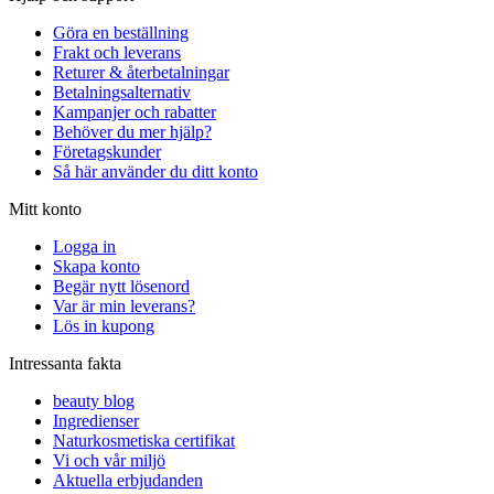
Göra en beställning
Frakt och leverans
Returer & återbetalningar
Betalningsalternativ
Kampanjer och rabatter
Behöver du mer hjälp?
Företagskunder
Så här använder du ditt konto
Mitt konto
Logga in
Skapa konto
Begär nytt lösenord
Var är min leverans?
Lös in kupong
Intressanta fakta
beauty blog
Ingredienser
Naturkosmetiska certifikat
Vi och vår miljö
Aktuella erbjudanden