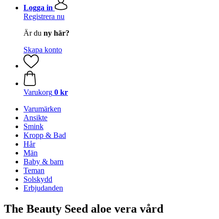
Logga in
Registrera nu
Är du
ny här?
Skapa konto
Varukorg
0 kr
Varumärken
Ansikte
Smink
Kropp & Bad
Hår
Män
Baby & barn
Teman
Solskydd
Erbjudanden
The Beauty Seed aloe vera vård