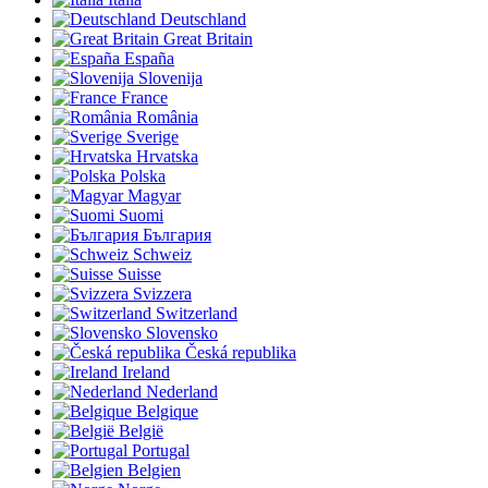
Deutschland
Great Britain
España
Slovenija
France
România
Sverige
Hrvatska
Polska
Magyar
Suomi
България
Schweiz
Suisse
Svizzera
Switzerland
Slovensko
Česká republika
Ireland
Nederland
Belgique
België
Portugal
Belgien