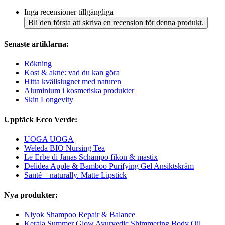
Inga recensioner tillgängliga
Bli den första att skriva en recension för denna produkt.
Senaste artiklarna:
Rökning
Kost & akne: vad du kan göra
Hitta kvällslugnet med naturen
Aluminium i kosmetiska produkter
Skin Longevity
Upptäck Ecco Verde:
UOGA UOGA
Weleda BIO Nursing Tea
Le Erbe di Janas Schampo fikon & mastix
Delidea Apple & Bamboo Purifying Gel Ansiktskräm
Santé – naturally. Matte Lipstick
Nya produkter:
Niyok Shampoo Repair & Balance
Kerala Summer Glow Ayurvedic Shimmering Body Oil