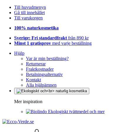
Till huvudmenyn
Gå till innehållet
Till varukorgen
100% naturkosmetika
Sverige: Fri standardfrakt
från 890 kr
Minst 1 gratisprov
med varje beställning
Hjälp
Var är min beställning?
Returnerar
Fraktkostnader
Betalningsalternativ
Kontakt
Alla hjälpämnen
Mer inspiration
Ekologiskt tvättmedel och mer