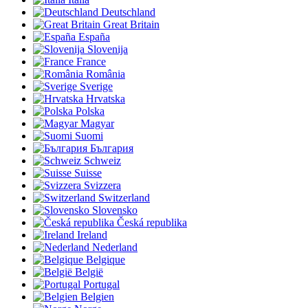
Deutschland
Great Britain
España
Slovenija
France
România
Sverige
Hrvatska
Polska
Magyar
Suomi
България
Schweiz
Suisse
Svizzera
Switzerland
Slovensko
Česká republika
Ireland
Nederland
Belgique
België
Portugal
Belgien