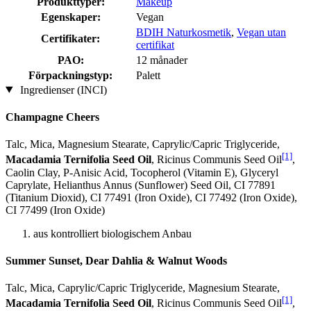
Produkttyper:
Makeup
Egenskaper:
Vegan
BDIH Naturkosmetik
,
Vegan utan
Certifikater:
certifikat
PAO:
12 månader
Förpackningstyp:
Palett
Ingredienser (INCI)
Champagne Cheers
Talc, Mica, Magnesium Stearate, Caprylic/Capric Triglyceride,
[1]
Macadamia Ternifolia Seed Oil
, Ricinus Communis Seed Oil
,
Caolin Clay, P-Anisic Acid, Tocopherol (Vitamin E), Glyceryl
Caprylate, Helianthus Annus (Sunflower) Seed Oil, CI 77891
(Titanium Dioxid), CI 77491 (Iron Oxide), CI 77492 (Iron Oxide),
CI 77499 (Iron Oxide)
aus kontrolliert biologischem Anbau
Summer Sunset, Dear Dahlia & Walnut Woods
Talc, Mica, Caprylic/Capric Triglyceride, Magnesium Stearate,
[1]
Macadamia Ternifolia Seed Oil
, Ricinus Communis Seed Oil
,