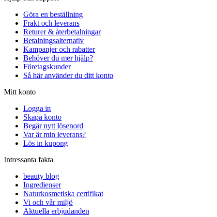
Göra en beställning
Frakt och leverans
Returer & återbetalningar
Betalningsalternativ
Kampanjer och rabatter
Behöver du mer hjälp?
Företagskunder
Så här använder du ditt konto
Mitt konto
Logga in
Skapa konto
Begär nytt lösenord
Var är min leverans?
Lös in kupong
Intressanta fakta
beauty blog
Ingredienser
Naturkosmetiska certifikat
Vi och vår miljö
Aktuella erbjudanden