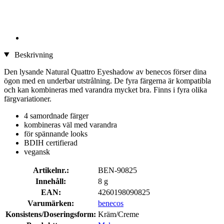
Beskrivning
Den lysande Natural Quattro Eyeshadow av benecos förser dina
ögon med en underbar utstrålning. De fyra färgerna är kompatibla
och kan kombineras med varandra mycket bra. Finns i fyra olika
färgvariationer.
4 samordnade färger
kombineras väl med varandra
för spännande looks
BDIH certifierad
vegansk
Artikelnr.:
BEN-90825
Innehåll:
8 g
EAN:
4260198090825
Varumärken:
benecos
Konsistens/Doseringsform:
Kräm/Creme