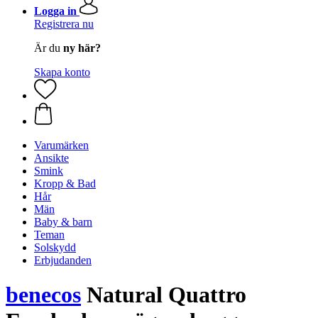
Logga in
Registrera nu
Är du
ny här?
Skapa konto
Varumärken
Ansikte
Smink
Kropp & Bad
Hår
Män
Baby & barn
Teman
Solskydd
Erbjudanden
benecos
Natural Quattro