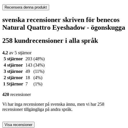
Recensera denna produkt
svenska recensioner skriven för benecos
Natural Quattro Eyeshadow - ögonskugga
258 kundrecensioner i alla språk
4,2
av 5 stjärnor
5 stjärnor
203
(48%)
4 stjärnor
143
(34%)
3 stjärnor
49
(11%)
2 stjärnor
18
(4%)
1 Stjärnor
7
(1%)
420
recensioner
Vi har inga recensioner på svenska ännu, men vi har 258
recensioner tillgängliga på andra språk.
Visa recensioner