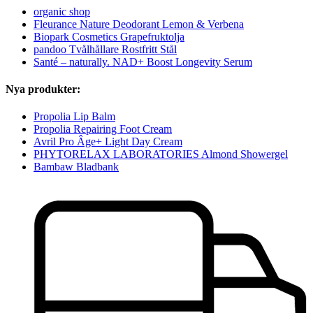
organic shop
Fleurance Nature Deodorant Lemon & Verbena
Biopark Cosmetics Grapefruktolja
pandoo Tvålhållare Rostfritt Stål
Santé – naturally. NAD+ Boost Longevity Serum
Nya produkter:
Propolia Lip Balm
Propolia Repairing Foot Cream
Avril Pro Âge+ Light Day Cream
PHYTORELAX LABORATORIES Almond Showergel
Bambaw Bladbank