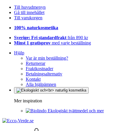
Till huvudmenyn
Gå till innehållet
Till varukorgen
100% naturkosmetika
Sverige: Fri standardfrakt
från 890 kr
Minst 1 gratisprov
med varje beställning
Hjälp
Var är min beställning?
Returnerar
Fraktkostnader
Betalningsalternativ
Kontakt
Alla hjälpämnen
Mer inspiration
Ekologiskt tvättmedel och mer