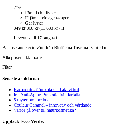
-5%
För alla hudtyper
Utjämnande egenskaper
Ger lyster
349 kr
368 kr
(11 633 kr / l)
Leverans till 17. augusti
Balanserande extravård från Biofficina Toscana: 3 artiklar
Alla priser inkl. moms.
Filter
Senaste artiklarna:
Karbonoir - från kokos till aktivt kol
Iris Anti-Aging Prebiotic från farfalla
5 myter om torr hud
Couleur Caramel – innovativ och vårdande
Varför gå över till naturkosmetika?
Upptäck Ecco Verde: