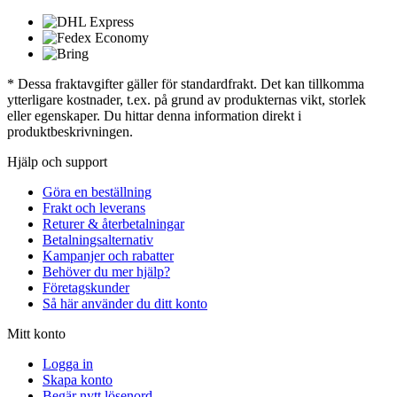
* Dessa fraktavgifter gäller för standardfrakt. Det kan tillkomma
ytterligare kostnader, t.ex. på grund av produkternas vikt, storlek
eller egenskaper. Du hittar denna information direkt i
produktbeskrivningen.
Hjälp och support
Göra en beställning
Frakt och leverans
Returer & återbetalningar
Betalningsalternativ
Kampanjer och rabatter
Behöver du mer hjälp?
Företagskunder
Så här använder du ditt konto
Mitt konto
Logga in
Skapa konto
Begär nytt lösenord