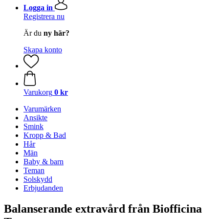
Logga in
Registrera nu
Är du
ny här?
Skapa konto
Varukorg
0 kr
Varumärken
Ansikte
Smink
Kropp & Bad
Hår
Män
Baby & barn
Teman
Solskydd
Erbjudanden
Balanserande extravård från Biofficina