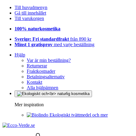
Till huvudmenyn
Gå till innehållet
Till varukorgen
100% naturkosmetika
Sverige: Fri standardfrakt
från 890 kr
Minst 1 gratisprov
med varje beställning
Hjälp
Var är min beställning?
Returnerar
Fraktkostnader
Betalningsalternativ
Kontakt
Alla hjälpämnen
Mer inspiration
Ekologiskt tvättmedel och mer