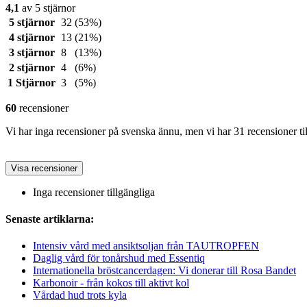
4,1
av 5 stjärnor
5 stjärnor
32
(53%)
4 stjärnor
13
(21%)
3 stjärnor
8
(13%)
2 stjärnor
4
(6%)
1 Stjärnor
3
(5%)
60
recensioner
Vi har inga recensioner på svenska ännu, men vi har 31 recensioner ti
Visa recensioner
Inga recensioner tillgängliga
Senaste artiklarna:
Intensiv vård med ansiktsoljan från TAUTROPFEN
Daglig vård för tonårshud med Essentiq
Internationella bröstcancerdagen: Vi donerar till Rosa Bandet
Karbonoir - från kokos till aktivt kol
Vårdad hud trots kyla