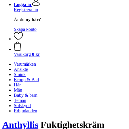
Logga in
Registrera nu
Är du
ny här?
Skapa konto
Varukorg
0 kr
Varumärken
Ansikte
Smink
Kropp & Bad
Hår
Män
Baby & barn
Teman
Solskydd
Erbjudanden
Anthyllis
Fuktighetskräm