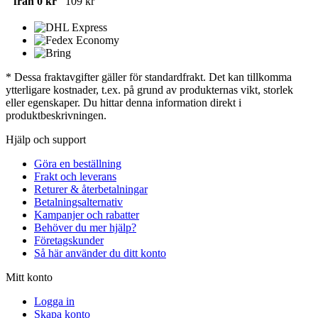
från 0 kr
109 kr
* Dessa fraktavgifter gäller för standardfrakt. Det kan tillkomma
ytterligare kostnader, t.ex. på grund av produkternas vikt, storlek
eller egenskaper. Du hittar denna information direkt i
produktbeskrivningen.
Hjälp och support
Göra en beställning
Frakt och leverans
Returer & återbetalningar
Betalningsalternativ
Kampanjer och rabatter
Behöver du mer hjälp?
Företagskunder
Så här använder du ditt konto
Mitt konto
Logga in
Skapa konto