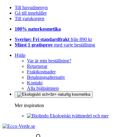
Till huvudmenyn
Gå till innehållet
Till varukorgen
100% naturkosmetika
Sverige: Fri standardfrakt
från 890 kr
Minst 1 gratisprov
med varje beställning
Hjälp
Var är min beställning?
Returnerar
Fraktkostnader
Betalningsalternativ
Kontakt
Alla hjälpämnen
Mer inspiration
Ekologiskt tvättmedel och mer