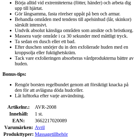
Börja alltid vid extremiteterna (fötter, händer) och arbeta dig
upp till hjärtat.
Gör långsamma, fasta rörelser uppåt på ben och armar.
Behandla områden med tendens till apelsinhud (lår, skinkor)
särskilt intensivt.
Undvik absolut känsliga områden som ansikte och bröstkorg.
Massera varje område i ca 30 sekunder med måttligt tryck.
Ta sedan en dusch eller ett bad.
Efter duschen smörjer du in den exfolierade huden med en
kroppsolja eller fuktighetskräm.
Tack vare exfolieringen absorberas vårdprodukterna bättre av
huden.
Bonus-tips:
Rengör borsten regelbundet genom att försiktigt knacka på
den för att avlägsna döda hudceller.
Låt lufttorka efter varje användning.
Artikelnr.:
AVR-2008
Innehåll:
1 st.
EAN:
3662217020089
Varumärken:
Avril
Produkttyper:
Massagetillbehör