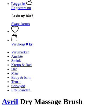
Logga in
Registrera nu
Är du
ny här?
Skapa konto
Varukorg
0 kr
Varumärken
Ansikte
Smink
Kropp & Bad
Hår
Män
Baby & barn
Teman
Solskydd
Erbjudanden
Avril
Dry Massage Brush