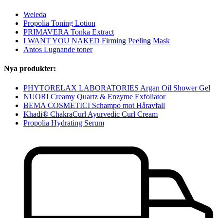
Weleda
Propolia Toning Lotion
PRIMAVERA Tonka Extract
I WANT YOU NAKED Firming Peeling Mask
Antos Lugnande toner
Nya produkter:
PHYTORELAX LABORATORIES Argan Oil Shower Gel
NUORI Creamy Quartz & Enzyme Exfoliator
BEMA COSMETICI Schampo mot Håravfall
Khadi® ChakraCurl Ayurvedic Curl Cream
Propolia Hydrating Serum