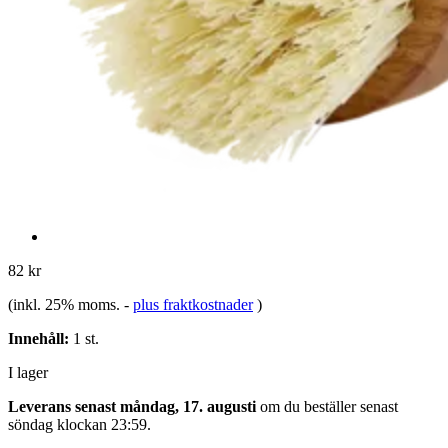
82 kr
(inkl. 25% moms.
-
plus fraktkostnader
)
Innehåll:
1 st.
I lager
Leverans senast måndag, 17. augusti
om du beställer senast
söndag klockan 23:59
.