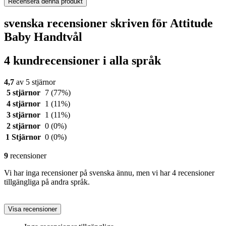
Recensera denna produkt
svenska recensioner skriven för Attitude
Baby Handtvål
4 kundrecensioner i alla språk
4,7
av 5 stjärnor
5 stjärnor
7
(77%)
4 stjärnor
1
(11%)
3 stjärnor
1
(11%)
2 stjärnor
0
(0%)
1 Stjärnor
0
(0%)
9
recensioner
Vi har inga recensioner på svenska ännu, men vi har 4 recensioner
tillgängliga på andra språk.
Visa recensioner