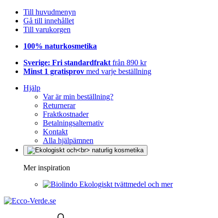
Till huvudmenyn
Gå till innehållet
Till varukorgen
100% naturkosmetika
Sverige: Fri standardfrakt
från 890 kr
Minst 1 gratisprov
med varje beställning
Hjälp
Var är min beställning?
Returnerar
Fraktkostnader
Betalningsalternativ
Kontakt
Alla hjälpämnen
Mer inspiration
Ekologiskt tvättmedel och mer