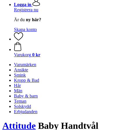
Logga in
Registrera nu
Är du
ny här?
Skapa konto
Varukorg
0 kr
Varumärken
Ansikte
Smink
Kropp & Bad
Hår
Män
Baby & barn
Teman
Solskydd
Erbjudanden
Attitude
Baby Handtvål