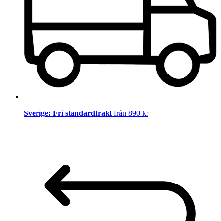
Sverige: Fri standardfrakt
från 890 kr