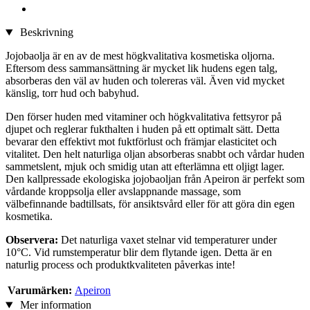
Beskrivning
Jojobaolja är en av de mest högkvalitativa kosmetiska oljorna.
Eftersom dess sammansättning är mycket lik hudens egen talg,
absorberas den väl av huden och tolereras väl. Även vid mycket
känslig, torr hud och babyhud.
Den förser huden med vitaminer och högkvalitativa fettsyror på
djupet och reglerar fukthalten i huden på ett optimalt sätt. Detta
bevarar den effektivt mot fuktförlust och främjar elasticitet och
vitalitet. Den helt naturliga oljan absorberas snabbt och vårdar huden
sammetslent, mjuk och smidig utan att efterlämna ett oljigt lager.
Den kallpressade ekologiska jojobaoljan från Apeiron är perfekt som
vårdande kroppsolja eller avslappnande massage, som
välbefinnande badtillsats, för ansiktsvård eller för att göra din egen
kosmetika.
Observera:
Det naturliga vaxet stelnar vid temperaturer under
10°C. Vid rumstemperatur blir dem flytande igen. Detta är en
naturlig process och produktkvaliteten påverkas inte!
Varumärken:
Apeiron
Mer information