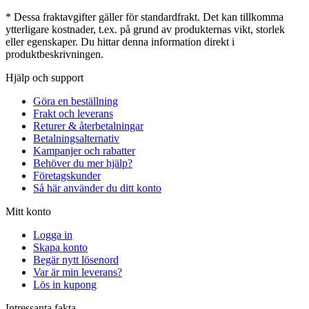
* Dessa fraktavgifter gäller för standardfrakt. Det kan tillkomma
ytterligare kostnader, t.ex. på grund av produkternas vikt, storlek
eller egenskaper. Du hittar denna information direkt i
produktbeskrivningen.
Hjälp och support
Göra en beställning
Frakt och leverans
Returer & återbetalningar
Betalningsalternativ
Kampanjer och rabatter
Behöver du mer hjälp?
Företagskunder
Så här använder du ditt konto
Mitt konto
Logga in
Skapa konto
Begär nytt lösenord
Var är min leverans?
Lös in kupong
Intressanta fakta