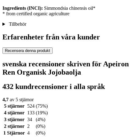
Ingredients (INCI):
Simmondsia chinensis oil*
* from certified organic agriculture
Tillbehör
Erfarenheter från våra kunder
Recensera denna produkt
svenska recensioner skriven för Apeiron
Ren Organisk Jojobaolja
432 kundrecensioner i alla språk
4,7
av 5 stjärnor
5 stjärnor
524
(75%)
4 stjärnor
133
(19%)
3 stjärnor
34
(4%)
2 stjärnor
2
(0%)
1 Stjärnor
4
(0%)