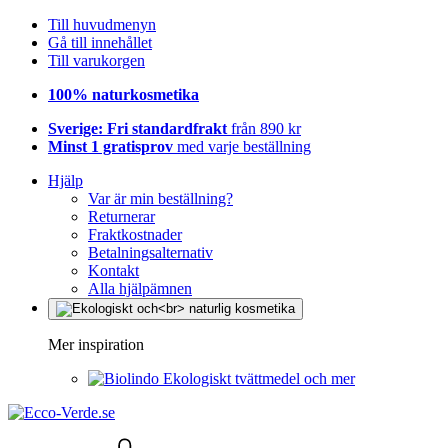
Till huvudmenyn
Gå till innehållet
Till varukorgen
100% naturkosmetika
Sverige: Fri standardfrakt
från 890 kr
Minst 1 gratisprov
med varje beställning
Hjälp
Var är min beställning?
Returnerar
Fraktkostnader
Betalningsalternativ
Kontakt
Alla hjälpämnen
Mer inspiration
Ekologiskt tvättmedel och mer