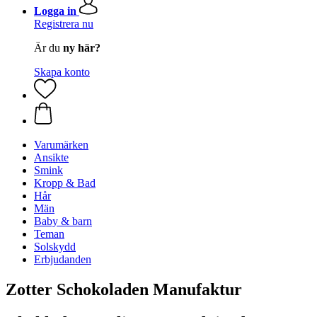
Logga in
Registrera nu
Är du
ny här?
Skapa konto
Varumärken
Ansikte
Smink
Kropp & Bad
Hår
Män
Baby & barn
Teman
Solskydd
Erbjudanden
Zotter Schokoladen Manufaktur