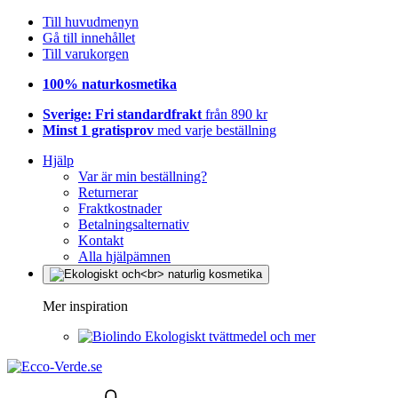
Till huvudmenyn
Gå till innehållet
Till varukorgen
100% naturkosmetika
Sverige: Fri standardfrakt
från 890 kr
Minst 1 gratisprov
med varje beställning
Hjälp
Var är min beställning?
Returnerar
Fraktkostnader
Betalningsalternativ
Kontakt
Alla hjälpämnen
Mer inspiration
Ekologiskt tvättmedel och mer