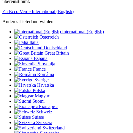
übereinstimmt.
Zu Ecco Verde International (English)
Anderes Lieferland wählen
International (English)
Österreich
Italia
Deutschland
Great Britain
España
Slovenija
France
România
Sverige
Hrvatska
Polska
Magyar
Suomi
България
Schweiz
Suisse
Svizzera
Switzerland