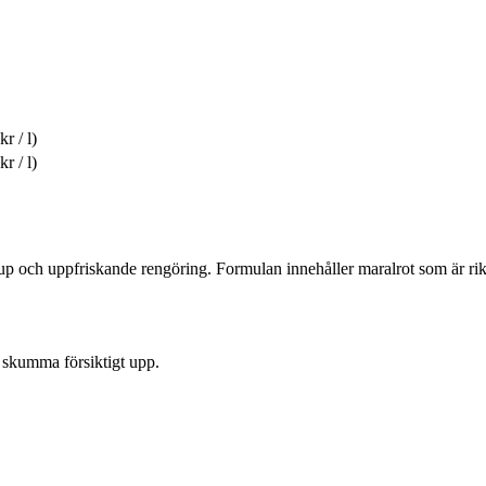
kr / l)
kr / l)
jup och uppfriskande rengöring. Formulan innehåller maralrot som är rik 
 skumma försiktigt upp.