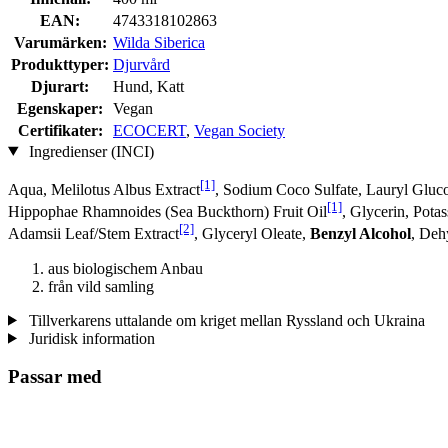
EAN:
4743318102863
Varumärken:
Wilda Siberica
Produkttyper:
Djurvård
Djurart:
Hund, Katt
Egenskaper:
Vegan
Certifikater:
ECOCERT
,
Vegan Society
Ingredienser (INCI)
[1]
Aqua, Melilotus Albus Extract
, Sodium Coco­ Sulfate, Lauryl Glu
[1]
Hippophae Rhamnoides (Sea Buckthorn) Fruit Oil
, Glycerin, Pot
[2]
Adamsii Leaf/Stem Extract
, Glyceryl Oleate,
Benzyl Alcohol
, Deh
aus biologischem Anbau
från vild samling
Tillverkarens uttalande om kriget mellan Ryssland och Ukraina
Juridisk information
Passar med