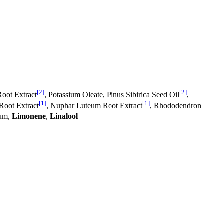
[2]
[2]
oot Extract
, Potassium Oleate, Pinus Sibirica Seed Oil
,
[1]
[1]
 Root Extract
, Nuphar Luteum Root Extract
, Rhododendron
fum,
Limonene
,
Linalool