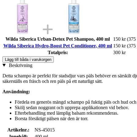
Wilda Siberica Urban-Detox Pet Shampoo, 400 ml
150 kr
(375 
Wilda Siberica Hydro-Boost Pet Conditioner, 400 ml
150 kr
(375 
Totalpris:
300 kr
Lägg till båda i varukorgen
Beskrivning
Detta schampo är perfekt för stadsdjur vars päls behöver en särskilt d
säkerställs en fräsch och ren päls på ett naturligt sätt.
Användning:
Fördela en generös mängd schampo på fuktig päls och hud och
Skölj sedan noggrant och upprepa applikationen vid behov.
Efterbehandling med lämplig balsam rekommenderas.
Borsta försiktigt pälsen när den är torr.
Artikelnr.:
NS-45015
Innehåll:
400 ml