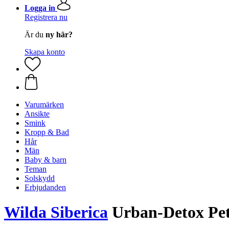
Logga in
Registrera nu
Är du
ny här?
Skapa konto
Varumärken
Ansikte
Smink
Kropp & Bad
Hår
Män
Baby & barn
Teman
Solskydd
Erbjudanden
Wilda Siberica
Urban-Detox Pet