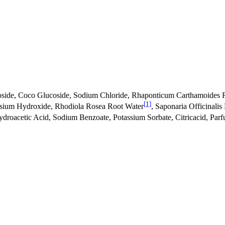
coside, Coco Glucoside, Sodium Chloride, Rhaponticum Carthamoides R
[1]
assium Hydroxide, Rhodiola Rosea Root Water
, Saponaria Officinalis
ydroacetic Acid, Sodium Benzoate, Potassium Sorbate, Citricacid, Par