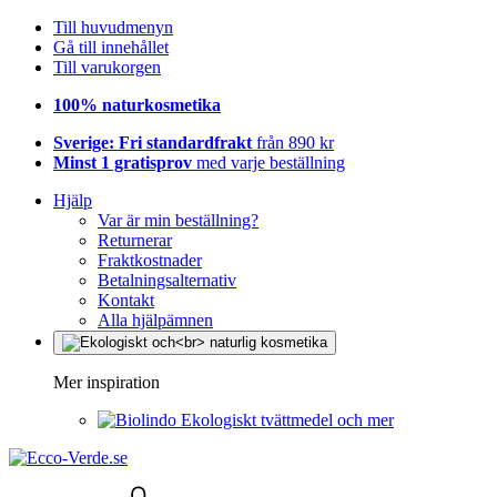
Till huvudmenyn
Gå till innehållet
Till varukorgen
100% naturkosmetika
Sverige: Fri standardfrakt
från 890 kr
Minst 1 gratisprov
med varje beställning
Hjälp
Var är min beställning?
Returnerar
Fraktkostnader
Betalningsalternativ
Kontakt
Alla hjälpämnen
Mer inspiration
Ekologiskt tvättmedel och mer