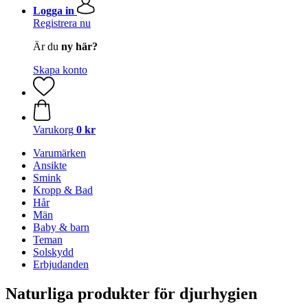
Logga in
Registrera nu
Är du
ny här?
Skapa konto
Varukorg
0 kr
Varumärken
Ansikte
Smink
Kropp & Bad
Hår
Män
Baby & barn
Teman
Solskydd
Erbjudanden
Naturliga produkter för djurhygien