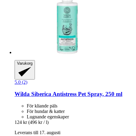
Varukorg
5.0 (2)
Wilda Siberica
Antistress Pet Spray, 250 ml
För kliande päls
För hundar & katter
Lugnande egenskaper
124 kr
(496 kr / l)
Leverans till 17. augusti