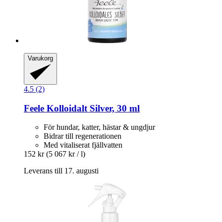
Varukorg
4.5 (2)
Feele
Kolloidalt Silver, 30 ml
För hundar, katter, hästar & ungdjur
Bidrar till regenerationen
Med vitaliserat fjällvatten
152 kr
(5 067 kr / l)
Leverans till 17. augusti