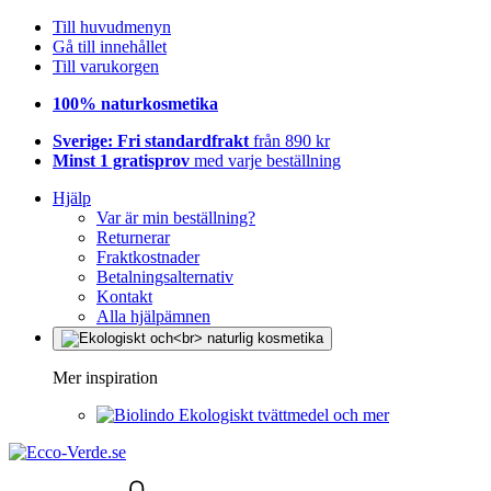
Till huvudmenyn
Gå till innehållet
Till varukorgen
100% naturkosmetika
Sverige: Fri standardfrakt
från 890 kr
Minst 1 gratisprov
med varje beställning
Hjälp
Var är min beställning?
Returnerar
Fraktkostnader
Betalningsalternativ
Kontakt
Alla hjälpämnen
Mer inspiration
Ekologiskt tvättmedel och mer