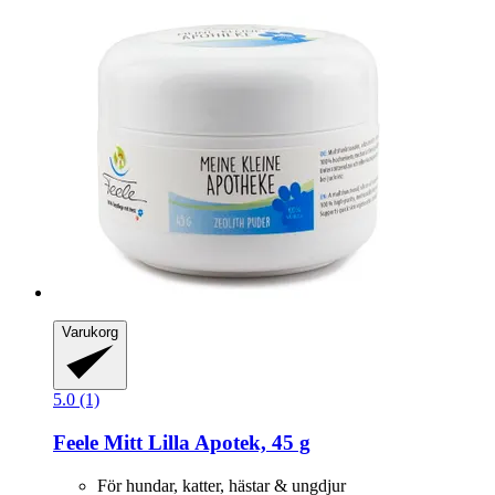
Varukorg
5.0 (1)
Feele
Mitt Lilla Apotek, 45 g
För hundar, katter, hästar & ungdjur