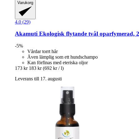
Varukorg
4.0 (29)
Akamuti
Ekologisk flytande tvål oparfymerad, 
-5%
Vårdar torrt hår
Även lämplig som ett hundschampo
Kan förfinas med eteriska oljor
173 kr
183 kr
(692 kr / l)
Leverans till 17. augusti