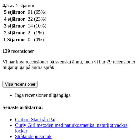
4,5
av 5 stjärnor
5 stjärnor
91
(65%)
4 stjärnor
32
(23%)
3 stjärnor
14
(10%)
2 stjärnor
2
(1%)
1 Stjärnor
0
(0%)
139
recensioner
Vi har inga recensioner på svenska ännu, men vi har 79 recensioner
tillgängliga på andra språk.
Visa recensioner
Inga recensioner tillgängliga
Senaste artiklarna:
Carbon Star från Pai
Curly Girl metoden med naturkosmetika: naturligt vackra
lockar
Strålande julsmink