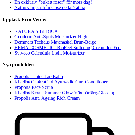
En exklusiv "bukett rosor" för mors dag!
Natursvampar från Cose della Natura
Upptäck Ecco Verde:
NATURA SIBERICA
Geoderm Anti-Spots Moisturizer Night
Demmers Teehaus Matchaskål Brun-Beige
BEMA COSMETICI BioFeet Softening Cream for Feet
Sylveco Calendula Light Moisturizer
Nya produkter:
Propolia Tinted Lip Balm
Khadi® ChakraCurl Ayurvedic Curl Conditioner
Propolia Face Scrub
Khadi® Kerala Summer Glow Växthårfärg-Glossing
Propolia Anti-Ageing Rich Cream