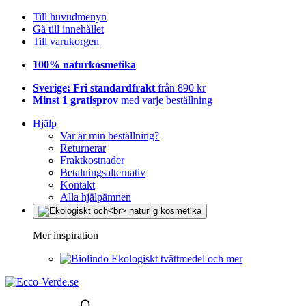
Till huvudmenyn
Gå till innehållet
Till varukorgen
100% naturkosmetika
Sverige: Fri standardfrakt
från 890 kr
Minst 1 gratisprov
med varje beställning
Hjälp
Var är min beställning?
Returnerar
Fraktkostnader
Betalningsalternativ
Kontakt
Alla hjälpämnen
Mer inspiration
Ekologiskt tvättmedel och mer