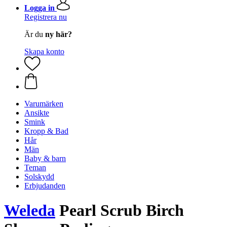
Logga in
Registrera nu
Är du
ny här?
Skapa konto
Varumärken
Ansikte
Smink
Kropp & Bad
Hår
Män
Baby & barn
Teman
Solskydd
Erbjudanden
Weleda
Pearl Scrub Birch