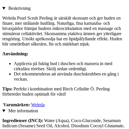
Beskrivning
Weleda Pearl Scrub Peeling är särskilt skonsam och ger huden en
finare, mer strålande hudfärg. Naturliga, fina karnauba- och
bivaxpärlor främjar hudens mikrocirkulation med en massage och
stimulerar cellaktivitet. Skonsamma ytaktiva ämnen ger ytterligare
rengöring. Utsökt aprikosolja har en lipidpåfyllande effekt. Huden
blir omedelbart silkeslen, fin och märkbart mjuk.
Användning:
Applicera på fuktig hud i duschen och massera in med
cirkulära rörelser. Skölj sedan ordentligt.
Det rekommenderas att använda duschskrubben en gång i
veckan.
Tips:
Perfekt i kombination med Birch Cellulite Ö. Peeling
förbereder huden optimalt för vård!
Varumärken:
Weleda
Mer information
Ingredienser (INCI):
Water (Aqua), Coco-Glucoside, Sesamum
Indicum (Sesame) Seed Oil, Alcohol, Disodium Cocoyl Glutamate,