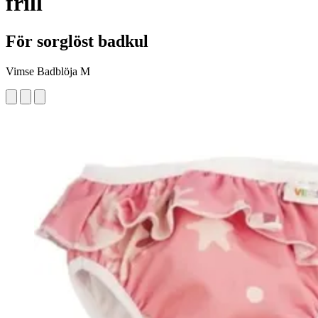
frill
För sorglöst badkul
Vimse Badblöja M