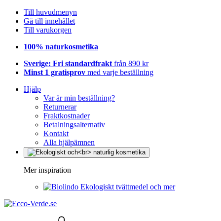
Till huvudmenyn
Gå till innehållet
Till varukorgen
100% naturkosmetika
Sverige: Fri standardfrakt
från 890 kr
Minst 1 gratisprov
med varje beställning
Hjälp
Var är min beställning?
Returnerar
Fraktkostnader
Betalningsalternativ
Kontakt
Alla hjälpämnen
Mer inspiration
Ekologiskt tvättmedel och mer