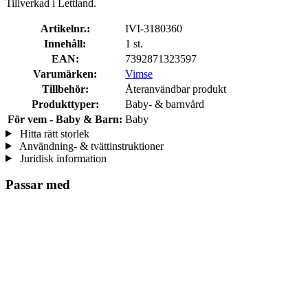
Tillverkad i Lettland.
Artikelnr.:
IVI-3180360
Innehåll:
1 st.
EAN:
7392871323597
Varumärken:
Vimse
Tillbehör:
Återanvändbar produkt
Produkttyper:
Baby- & barnvård
För vem - Baby & Barn:
Baby
Hitta rätt storlek
Användning- & tvättinstruktioner
Juridisk information
Passar med