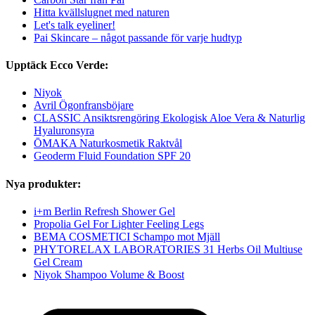
Hitta kvällslugnet med naturen
Let's talk eyeliner!
Pai Skincare – något passande för varje hudtyp
Upptäck Ecco Verde:
Niyok
Avril Ögonfransböjare
CLASSIC Ansiktsrengöring Ekologisk Aloe Vera & Naturlig
Hyaluronsyra
ŌMAKA Naturkosmetik Raktvål
Geoderm Fluid Foundation SPF 20
Nya produkter:
i+m Berlin Refresh Shower Gel
Propolia Gel For Lighter Feeling Legs
BEMA COSMETICI Schampo mot Mjäll
PHYTORELAX LABORATORIES 31 Herbs Oil Multiuse
Gel Cream
Niyok Shampoo Volume & Boost