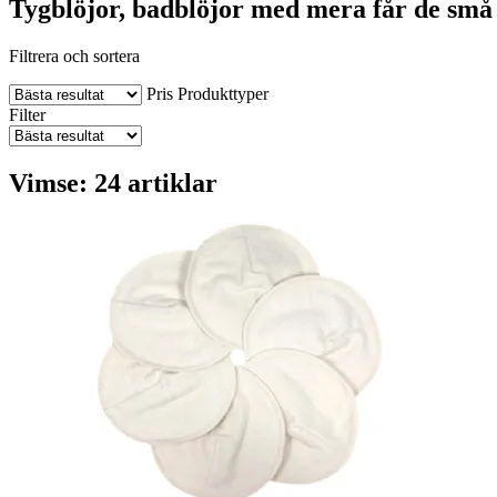
Tygblöjor, badblöjor med mera får de små
Filtrera och sortera
Pris
Produkttyper
Filter
Vimse: 24 artiklar