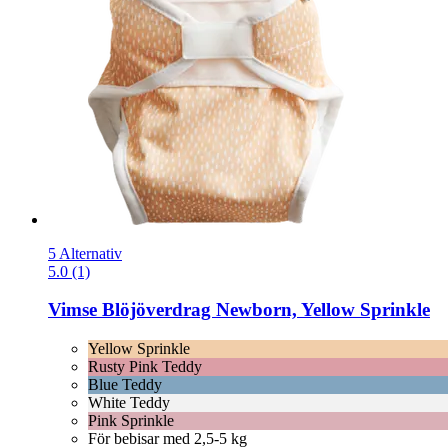
5 Alternativ
5.0 (1)
Vimse
Blöjöverdrag Newborn, Yellow Sprinkle
Yellow Sprinkle
Rusty Pink Teddy
Blue Teddy
White Teddy
Pink Sprinkle
För bebisar med 2,5-5 kg