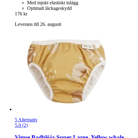
Med mjukt elastiskt inlägg
Optimalt läckageskydd
176 kr
Leverans till 26. augusti
5 Alternativ
5.0 (2)
Vimse
Badblöja Super Large, Yellow whale