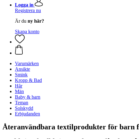
Logga in
Registrera nu
Är du
ny här?
Skapa konto
Varumärken
Ansikte
Smink
Kropp & Bad
Hår
Män
Baby & barn
Teman
Solskydd
Erbjudanden
Återanvändbara textilprodukter för barn 