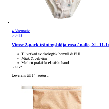
4 Alternativ
5.0 (1)
Vimse
2-​pack träningsblöja rosa / nalle, XL 11-​
Tillverkad av ekologisk bomull & PUL
Mjuk & bekväm
Med ett praktiskt elastiskt band
509 kr
Leverans till 14. augusti