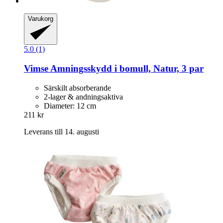
Varukorg
5.0 (1)
Vimse
Amningsskydd i bomull, Natur, 3 par
Särskilt absorberande
2-lager & andningsaktiva
Diameter: 12 cm
211 kr
Leverans till 14. augusti