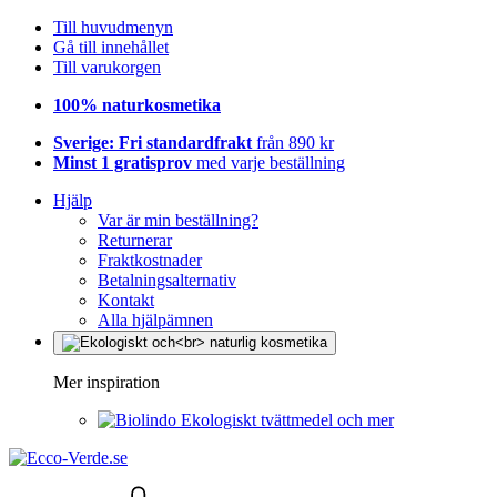
Till huvudmenyn
Gå till innehållet
Till varukorgen
100% naturkosmetika
Sverige: Fri standardfrakt
från 890 kr
Minst 1 gratisprov
med varje beställning
Hjälp
Var är min beställning?
Returnerar
Fraktkostnader
Betalningsalternativ
Kontakt
Alla hjälpämnen
Mer inspiration
Ekologiskt tvättmedel och mer