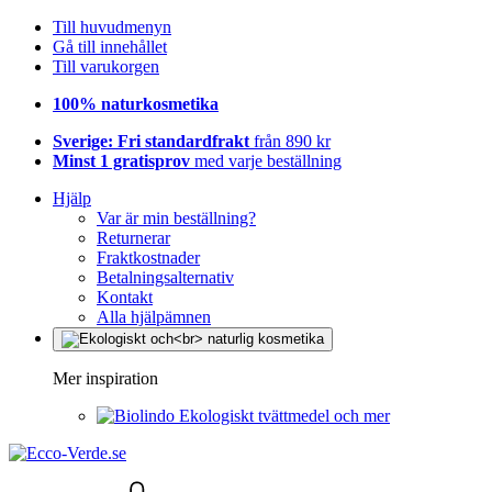
Till huvudmenyn
Gå till innehållet
Till varukorgen
100% naturkosmetika
Sverige: Fri standardfrakt
från 890 kr
Minst 1 gratisprov
med varje beställning
Hjälp
Var är min beställning?
Returnerar
Fraktkostnader
Betalningsalternativ
Kontakt
Alla hjälpämnen
Mer inspiration
Ekologiskt tvättmedel och mer