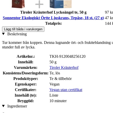
Tiroler Kräuterhof Lyckoängel te, 50 g
97 k
Sonnentor Ekologiskt Örtte Ljuskrans, Tepåse, 18 st. (27 g)
47 k
Totalpris:
144 
Lägg till båda i varukorgen
Beskrivning
Tur kommer från koppen. Denna lugnande ört- och fruktteblandning utve
stunder full av lycka.
Artikelnr.:
TKH-9120048256120
Innehåll:
50 g
Varumärken:
Tiroler Kräuterhof
Konsistens/Doseringsform:
Te, lös
Produkttyper:
Te & tillbehör
Egenskaper:
Vegan
Certifikater:
Vegan utan certifikat
Innehåll (te):
Löste
Bryggtid:
10 minuter
Ingredienser