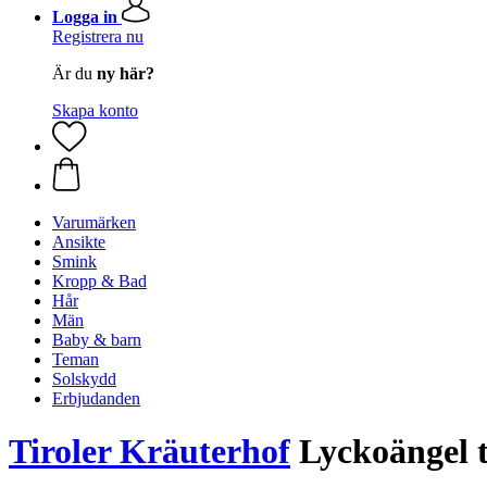
Logga in
Registrera nu
Är du
ny här?
Skapa konto
Varumärken
Ansikte
Smink
Kropp & Bad
Hår
Män
Baby & barn
Teman
Solskydd
Erbjudanden
Tiroler Kräuterhof
Lyckoängel t