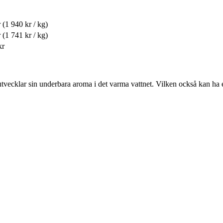
r
(1 940 kr / kg)
r
(1 741 kr / kg)
kr
cklar sin underbara aroma i det varma vattnet. Vilken också kan ha en p