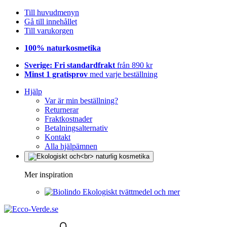
Till huvudmenyn
Gå till innehållet
Till varukorgen
100% naturkosmetika
Sverige: Fri standardfrakt
från 890 kr
Minst 1 gratisprov
med varje beställning
Hjälp
Var är min beställning?
Returnerar
Fraktkostnader
Betalningsalternativ
Kontakt
Alla hjälpämnen
Mer inspiration
Ekologiskt tvättmedel och mer