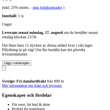
(inkl. 25% moms.
-
plus fraktkostnader
)
Innehåll:
1 st.
I lager
Leverans senast måndag, 17. augusti
om du beställer senast
söndag klockan 23:59
.
Det finns bara 12 stycken av denna artikel kvar i vårt lager.
Påfyllning är på väg! Om fler beställs kan det påverka
leveransdatumet.
Lägg i varukorgen
Sverige: Fri standardfrakt
från 890 kr
Mer information om frakt och leverans
Egenskaper och fördelar
För oren, fet hud & akne
Perfekt för tonåringar