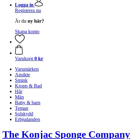
Logga in
Registrera nu
Är du
ny här?
Skapa konto
Varukorg
0 kr
Varumärken
Ansikte
Smink
Kropp & Bad
Hår
Män
Baby & barn
Teman
Solskydd
Erbjudanden
The Konjac Sponge Company