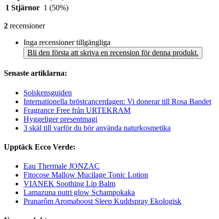
1 Stjärnor
1
(50%)
2
recensioner
Inga recensioner tillgängliga
Bli den första att skriva en recension för denna produkt.
Senaste artiklarna:
Solskensguiden
Internationella bröstcancerdagen: Vi donerar till Rosa Bandet
Fragrance Free från URTEKRAM
Hyggeliger presentmagi
3 skäl till varför du bör använda naturkosmetika
Upptäck Ecco Verde:
Eau Thermale JONZAC
Fitocose Mallow Mucilage Tonic Lotion
VIANEK Soothing Lip Balm
Lamazuna nutri glow Schampokaka
Pranarôm Aromaboost Sleep Kuddspray Ekologisk