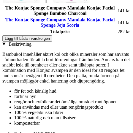
The Konjac Sponge Company Mandala Konjac Facial
141 kr
Sponge Bamboo Charcoal
The Konjac Sponge Company Mandala Konjac Facial
141 kr
Sponge Jeju Scoria
Totalpris:
282 kr
Lägg till båda i varukorgen
Beskrivning
Bambukol innehåller aktivt kol och olika mineraler som har använts
i århundraden för att ta bort föroreningar från huden. Annars kan det
snabbt leda till orenheter eller akne samt tilltäppta porer. I
kombination med Konjac-svampen är den ideal för att rengöra fet
hud som är benägen till orenheter. Den platta, runda formen på
svampen möjliggör enkel hantering och djuprengöring.
för fet och känslig hud
förfinar hyn
rengör och exfolierar det ömtåliga området runt ögonen
kan användas med eller utan rengöringsprodukt
100 % vegetabiliska fibrer
100 % naturlig och utan tillsatser
komposterbar