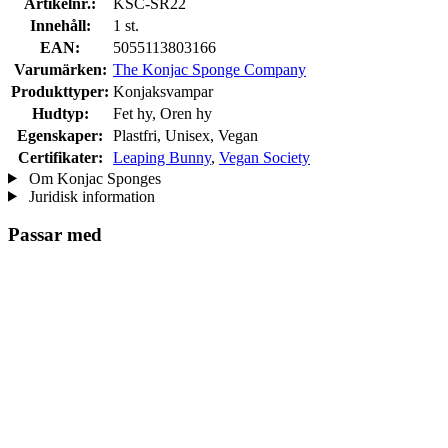
Artikelnr.:
KSC-SR22
Innehåll:
1 st.
EAN:
5055113803166
Varumärken:
The Konjac Sponge Company
Produkttyper:
Konjaksvampar
Hudtyp:
Fet hy, Oren hy
Egenskaper:
Plastfri, Unisex, Vegan
Certifikater:
Leaping Bunny
,
Vegan Society
Om Konjac Sponges
Juridisk information
Passar med